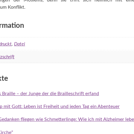
ungen der Moslems, denn sie trifft sich heimlich mit ein
um Konflikt.
ormation
druckt
,
Datei
zschrift
kte
Braille – der Junge der die Brailleschrift erfand
 mit Gott: Leben ist Freiheit und jeden Tag ein Abenteuer
edanken fliegen wie Schmetterlinge: Wie ich mit Alzheimer lebe
irche“