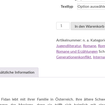
24,50 €
Texttyp
Thüminger,
In den Warenkorb
Rosmarie:
Fidan
Artikelnummer:
n. a.
Kategori
-
Jugendliteratur
,
Romane
,
Rom
Langer
Romane und Erzählungen
Sch
Weg
Generationenkonflikt
,
Interna
in
eine
neue
sätzliche Information
Zukunft
Menge
 Fidan lebt mit ihrer Familie in Österreich. Ihre ältere Schw