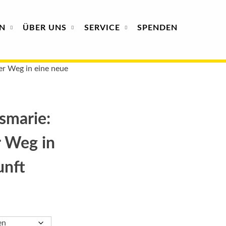
N
ÜBER
UNS
SERVICE
SPENDEN
er Weg in eine neue
smarie:
r Weg in
unft
: