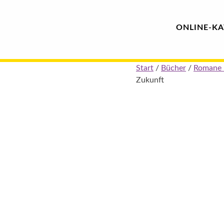
Hauptmenü
Blindenschrift-
ONLINE-
KA
Verlag
Skip
Start
/
Bücher
/
Romane 
und
to
Zukunft
content
-
Druckerei
gGmbH
Pauline
von
Mallinckrodt