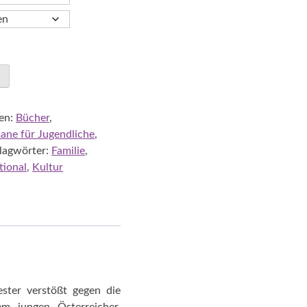
en:
Bücher
,
ane für Jugendliche
,
lagwörter:
Familie
,
tional
,
Kultur
ester verstößt gegen die