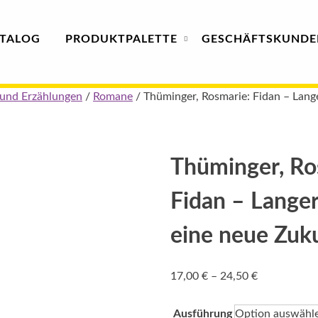
TALOG
PRODUKT
PALETTE
GESCHÄFTS­
KUNDE
und Erzählungen
/
Romane
/ Thüminger, Rosmarie: Fidan – Lang
Thüminger, Ro
Fidan – Lange
eine neue Zuk
Preisspanne
17,00
€
–
24,50
€
17,00 €
bis
Ausführung