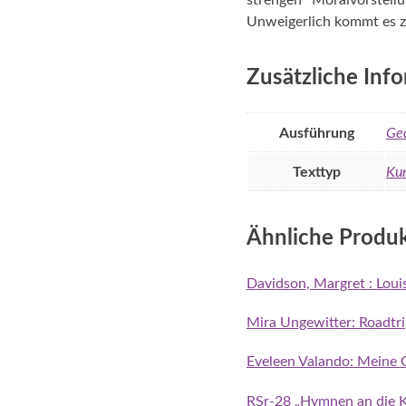
strengen Moralvorstell
Unweigerlich kommt es z
Zusätzliche Inf
Ausführung
Ge
Texttyp
Kur
Ähnliche Produ
Davidson, Margret : Louis 
Mira Ungewitter: Roadtrip
Eveleen Valando: Meine G
RSr-28 „Hymnen an die K