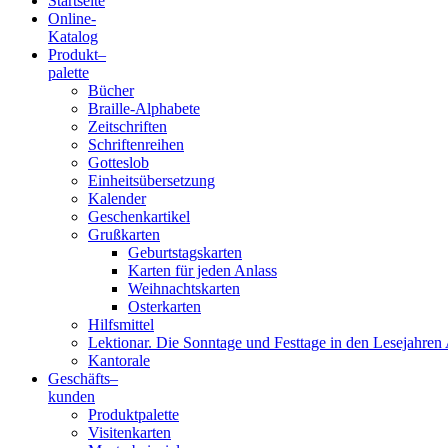
Startseite
Online-
Blindenschrift-
Katalog
Produkt
–
Verlag
palette
Bücher
und
Braille-Alphabete
Zeitschriften
-
Schriftenreihen
Gotteslob
Druckerei
Einheitsübersetzung
Kalender
gGmbH
Geschenkartikel
Grußkarten
Geburtstagskarten
Pauline
Karten für jeden Anlass
von
Weihnachtskarten
Mallinckrodt
Osterkarten
Hilfsmittel
Lektionar. Die Sonntage und Festtage in den Lesejahren 
Kantorale
Geschäfts­
–
kunden
Produktpalette
Visitenkarten