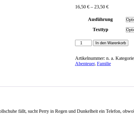
Preisspanne:
16,50
€
–
23,50
€
16,50 €
bis
Ausführung
23,50 €
Texttyp
Southall,
In den Warenkorb
Ivan:
Die
Nacht,
Artikelnummer:
n. a.
Kategori
als
Abenteuer
,
Familie
keiner
schlief
Menge
schuhe fällt, sucht Perry in Regen und Dunkelheit ein Telefon, obwohl 