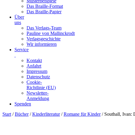
Musterbeispiele
Das Braille-Format
Das Braille-Papier
Über
uns
Das Verlags-Team
Pauline von Mallinckrodt
Verlagsgeschichte
Wir informieren
Service
Kontakt
Anfahrt
Impressum
Datenschutz
Cookie-
Richtlinie (EU)
Newsletter-
Anmeldung
Spenden
Skip
Start
/
Bücher
/
Kinderliteratur
/
Romane für Kinder
/ Southall, Ivan: 
to
content