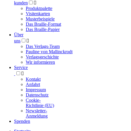
kunden

Produktpalette
Visitenkarten
Musterbeispiele
Das Braille-Format
Das Braille-Papier
Über
uns

Das Verlags-Team
Pauline von Mallinckrodt
Verlagsgeschichte
Wir informieren
Service

Kontakt
Anfahrt
Impressum
Datenschutz
Cookie-
Richtlinie (EU)
Newsletter-
Anmeldung
Spenden