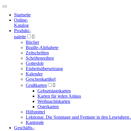
Hauptmenü
Hauptmenü
Startseite
Online-
Katalog
Produkt
–
palette

Bücher
Braille-Alphabete
Zeitschriften
Schriftenreihen
Gotteslob
Einheitsübersetzung
Kalender
Geschenkartikel
Grußkarten

Geburtstagskarten
Karten für jeden Anlass
Weihnachtskarten
Osterkarten
Hilfsmittel
Lektionar. Die Sonntage und Festtage in den Lesejahren 
Kantorale
Geschäfts­
–