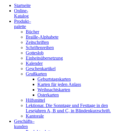
Startseite
Online-
Blindenschrift-
Katalog
Produkt
–
Verlag
palette
Bücher
und
Braille-Alphabete
Zeitschriften
-
Schriftenreihen
Gotteslob
Druckerei
Einheitsübersetzung
Kalender
gGmbH
Geschenkartikel
Grußkarten
Geburtstagskarten
Pauline
Karten für jeden Anlass
von
Weihnachtskarten
Mallinckrodt
Osterkarten
Hilfsmittel
Lektionar. Die Sonntage und Festtage in den
Lesejahren A, B und C, in Blindenkurzschrift.
Kantorale
Geschäfts­
–
kunden