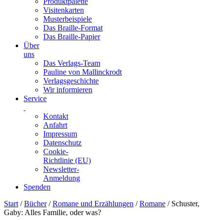
Produktpalette
Visitenkarten
Musterbeispiele
Das Braille-Format
Das Braille-Papier
Über
uns
Das Verlags-Team
Pauline von Mallinckrodt
Verlagsgeschichte
Wir informieren
Service
Kontakt
Anfahrt
Impressum
Datenschutz
Cookie-
Richtlinie (EU)
Newsletter-
Anmeldung
Spenden
Skip
Start
/
Bücher
/
Romane und Erzählungen
/
Romane
/ Schuster,
to
Gaby: Alles Familie, oder was?