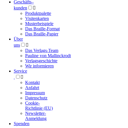
Geschäfts­
–
kunden

Produktpalette
Visitenkarten
Musterbeispiele
Das Braille-Format
Das Braille-Papier
Über
uns

Das Verlags-Team
Pauline von Mallinckrodt
Verlagsgeschichte
Wir informieren
Service

Kontakt
Anfahrt
Impressum
Datenschutz
Cookie-
Richtlinie (EU)
Newsletter-
Anmeldung
Spenden