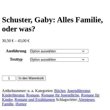
content
Schuster, Gaby: Alles Familie,
oder was?
Preisspanne:
30,50
€
–
43,00
€
30,50 €
bis
Ausführung
43,00 €
Texttyp
Schuster,
In den Warenkorb
Gaby:
Alles
Familie,
Artikelnummer:
n. a.
Kategorien:
Bücher
,
Jugendliteratur
,
oder
Kinderliteratur
,
Romane
,
Romane für Jugendliche
,
Romane für
was?
Kinder
,
Romane und Erzählungen
Schlagwörter:
Abenteuer
,
Menge
Familie
,
Humor