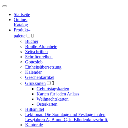
Hauptmenü
Hauptmenü
Startseite
Online-
Katalog
Produkt
–
palette

Bücher
Braille-Alphabete
Zeitschriften
Schriftenreihen
Gotteslob
Einheitsübersetzung
Kalender
Geschenkartikel
Grußkarten

Geburtstagskarten
Karten für jeden Anlass
Weihnachtskarten
Osterkarten
Hilfsmittel
Lektionar. Die Sonntage und Festtage in den
Lesejahren A, B und C, in Blindenkurzschrift.
Kantorale