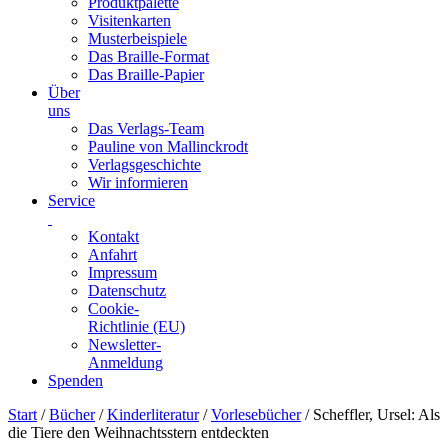
Produktpalette
Visitenkarten
Musterbeispiele
Das Braille-Format
Das Braille-Papier
Über
uns
Das Verlags-Team
Pauline von Mallinckrodt
Verlagsgeschichte
Wir informieren
Service
Kontakt
Anfahrt
Impressum
Datenschutz
Cookie-
Richtlinie (EU)
Newsletter-
Anmeldung
Spenden
Skip
Start
/
Bücher
/
Kinderliteratur
/
Vorlesebücher
/ Scheffler, Ursel: Als
to
die Tiere den Weihnachtsstern entdeckten