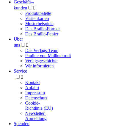
Geschäfts­
–
kunden

Produktpalette
Visitenkarten
Musterbeispiele
Das Braille-Format
Das Braille-Papier
Über
uns

Das Verlags-Team
Pauline von Mallinckrodt
Verlagsgeschichte
Wir informieren
Service

Kontakt
Anfahrt
Impressum
Datenschutz
Cookie-
Richtlinie (EU)
Newsletter-
Anmeldung
Spenden