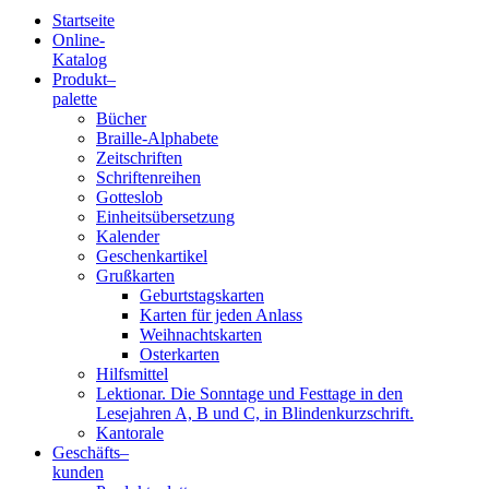
Startseite
Online-
Blindenschrift-
Katalog
Produkt
–
Verlag
palette
Bücher
und
Braille-Alphabete
Zeitschriften
-
Schriftenreihen
Gotteslob
Druckerei
Einheitsübersetzung
Kalender
gGmbH
Geschenkartikel
Grußkarten
Geburtstagskarten
Pauline
Karten für jeden Anlass
von
Weihnachtskarten
Mallinckrodt
Osterkarten
Hilfsmittel
Lektionar. Die Sonntage und Festtage in den
Lesejahren A, B und C, in Blindenkurzschrift.
Kantorale
Geschäfts­
–
kunden