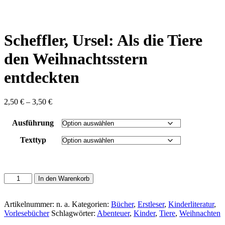
content
Scheffler, Ursel: Als die Tiere
den Weihnachtsstern
entdeckten
Preisspanne:
2,50
€
–
3,50
€
2,50 €
bis
Ausführung
3,50 €
Texttyp
Scheffler,
In den Warenkorb
Ursel:
Als
die
Artikelnummer:
n. a.
Kategorien:
Bücher
,
Erstleser
,
Kinderliteratur
,
Tiere
Vorlesebücher
Schlagwörter:
Abenteuer
,
Kinder
,
Tiere
,
Weihnachten
den