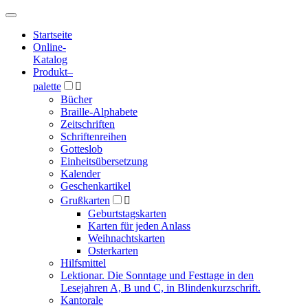
Hauptmenü
Hauptmenü
Startseite
Online-
Katalog
Produkt
–
palette

Bücher
Braille-Alphabete
Zeitschriften
Schriftenreihen
Gotteslob
Einheitsübersetzung
Kalender
Geschenkartikel
Grußkarten

Geburtstagskarten
Karten für jeden Anlass
Weihnachtskarten
Osterkarten
Hilfsmittel
Lektionar. Die Sonntage und Festtage in den
Lesejahren A, B und C, in Blindenkurzschrift.
Kantorale