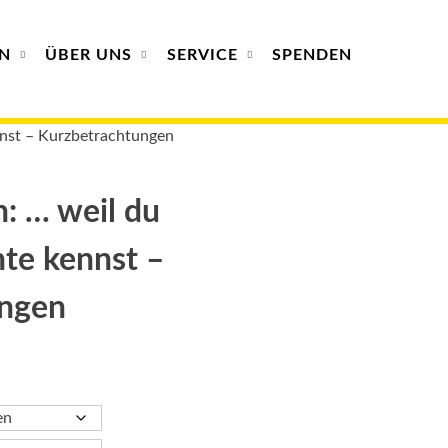
N
ÜBER
UNS
SERVICE
SPENDEN
nnst – Kurzbetrachtungen
h: … weil du
te kennst –
ungen