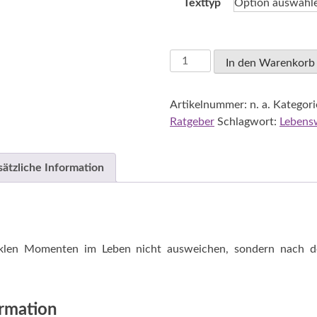
Texttyp
Schaffer,
In den Warenkorb
Ulrich:
...
Artikelnummer:
n. a.
Kategori
weil
Ratgeber
Schlagwort:
Lebens
du
dunkle
Momente
sätzliche Information
kennst
-
Kurzbetrachtungen
Menge
klen Momenten im Leben nicht ausweichen, sondern nach de
ormation