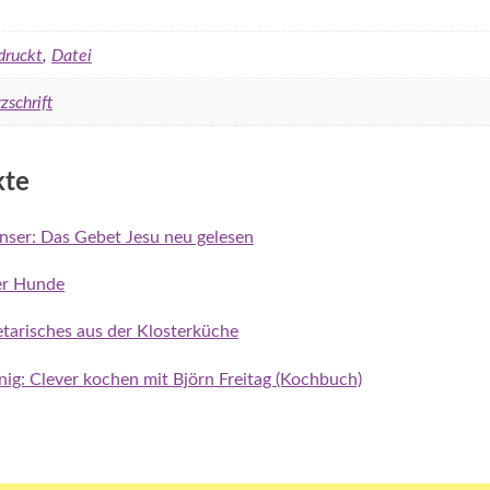
druckt
,
Datei
zschrift
kte
unser: Das Gebet Jesu neu gelesen
der Hunde
tarisches aus der Klosterküche
enig: Clever kochen mit Björn Freitag (Kochbuch)