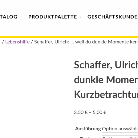
TALOG
PRODUKT
PALETTE
GESCHÄFTS­
KUNDE
r
/
Lebenshilfe
/ Schaffer, Ulrich: … weil du dunkle Momente ke
Schaffer, Ulric
dunkle Momen
Kurzbetracht
Preisspanne:
3,50
€
–
5,00
€
3,50 €
bis
Ausführung
5,00 €