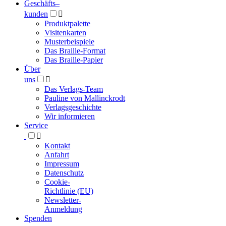
Geschäfts­
–
kunden

Produktpalette
Visitenkarten
Musterbeispiele
Das Braille-Format
Das Braille-Papier
Über
uns

Das Verlags-Team
Pauline von Mallinckrodt
Verlagsgeschichte
Wir informieren
Service

Kontakt
Anfahrt
Impressum
Datenschutz
Cookie-
Richtlinie (EU)
Newsletter-
Anmeldung
Spenden