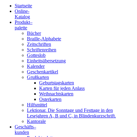
Startseite
Online-
Blindenschrift-
Katalog
Produkt
–
Verlag
palette
Bücher
und
Braille-Alphabete
Zeitschriften
-
Schriftenreihen
Gotteslob
Druckerei
Einheitsübersetzung
Kalender
gGmbH
Geschenkartikel
Grußkarten
Geburtstagskarten
Pauline
Karten für jeden Anlass
von
Weihnachtskarten
Mallinckrodt
Osterkarten
Hilfsmittel
Lektionar. Die Sonntage und Festtage in den
Lesejahren A, B und C, in Blindenkurzschrift.
Kantorale
Geschäfts­
–
kunden