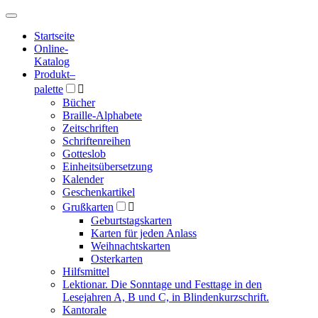
Hauptmenü
Hauptmenü
Startseite
Online-
Katalog
Produkt
–
palette

Bücher
Braille-Alphabete
Zeitschriften
Schriftenreihen
Gotteslob
Einheitsübersetzung
Kalender
Geschenkartikel
Grußkarten

Geburtstagskarten
Karten für jeden Anlass
Weihnachtskarten
Osterkarten
Hilfsmittel
Lektionar. Die Sonntage und Festtage in den
Lesejahren A, B und C, in Blindenkurzschrift.
Kantorale