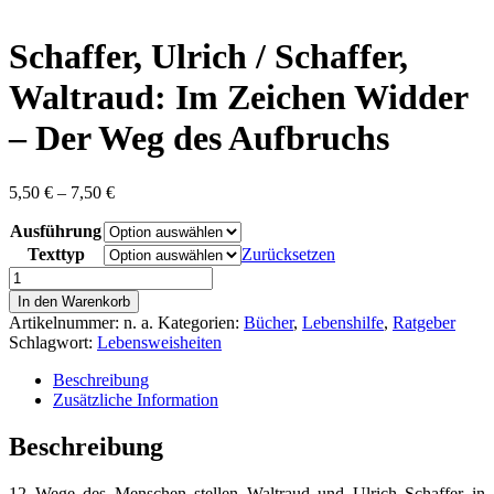
content
Schaffer, Ulrich / Schaffer,
Waltraud: Im Zeichen Widder
– Der Weg des Aufbruchs
Preisspanne:
5,50
€
–
7,50
€
5,50 €
Ausführung
bis
7,50 €
Texttyp
Zurücksetzen
Schaffer,
Ulrich
In den Warenkorb
/
Artikelnummer:
n. a.
Kategorien:
Bücher
,
Lebenshilfe
,
Ratgeber
Schaffer,
Schlagwort:
Lebensweisheiten
Waltraud:
Im
Beschreibung
Zeichen
Zusätzliche Information
Widder
-
Beschreibung
Der
Weg
12 Wege des Menschen stellen Waltraud und Ulrich Schaffer in
des