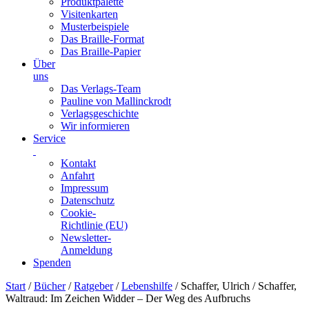
Produktpalette
Visitenkarten
Musterbeispiele
Das Braille-Format
Das Braille-Papier
Über
uns
Das Verlags-Team
Pauline von Mallinckrodt
Verlagsgeschichte
Wir informieren
Service
Kontakt
Anfahrt
Impressum
Datenschutz
Cookie-
Richtlinie (EU)
Newsletter-
Anmeldung
Spenden
Skip
Start
/
Bücher
/
Ratgeber
/
Lebenshilfe
/ Schaffer, Ulrich / Schaffer,
to
Waltraud: Im Zeichen Widder – Der Weg des Aufbruchs