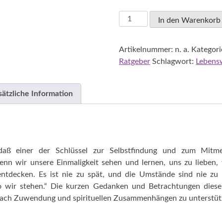
Schaffer,
In den Warenkorb
Ulrich:
Du
Artikelnummer:
n. a.
Kategori
bist
Ratgeber
Schlagwort:
Lebens
einzigartig
Menge
sätzliche Information
, daß einer der Schlüssel zur Selbstfindung und zum Mitm
enn wir unsere Einmaligkeit sehen und lernen, uns zu lieben
entdecken. Es ist nie zu spät, und die Umstände sind nie zu
o wir stehen.“ Die kurzen Gedanken und Betrachtungen dieser
nach Zuwendung und spirituellen Zusammenhängen zu unterstüt