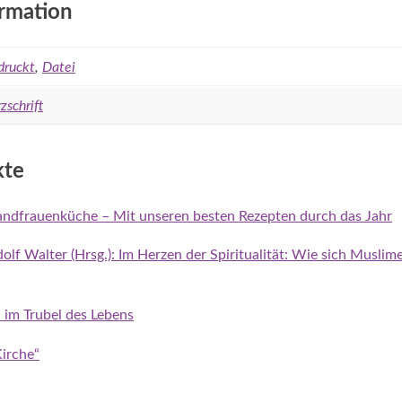
ormation
druckt
,
Datei
zschrift
kte
ndfrauenküche – Mit unseren besten Rezepten durch das Jahr
lf Walter (Hrsg.): Im Herzen der Spiritualität: Wie sich Musli
n im Trubel des Lebens
irche“