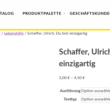
TALOG
PRODUKT
PALETTE
GESCHÄFTS­
KUNDE
r
/
Lebenshilfe
/ Schaffer, Ulrich: Du bist einzigartig
Schaffer, Ulric
einzigartig
Preisspanne:
3,00
€
–
4,50
€
3,00 €
bis
Ausführung
4,50 €
Texttyp