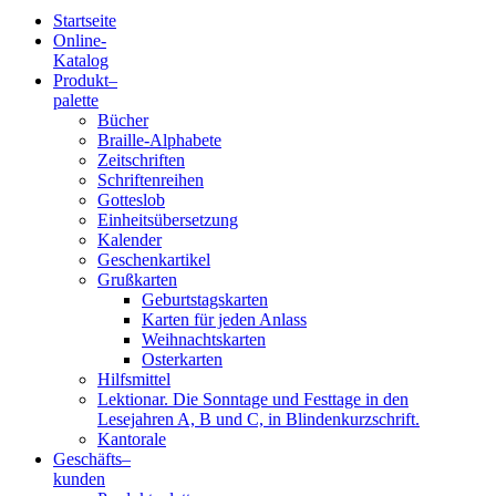
Startseite
Online-
Blindenschrift-
Katalog
Produkt
–
Verlag
palette
Bücher
und
Braille-Alphabete
Zeitschriften
-
Schriftenreihen
Gotteslob
Druckerei
Einheitsübersetzung
Kalender
gGmbH
Geschenkartikel
Grußkarten
Geburtstagskarten
Pauline
Karten für jeden Anlass
von
Weihnachtskarten
Mallinckrodt
Osterkarten
Hilfsmittel
Lektionar. Die Sonntage und Festtage in den
Lesejahren A, B und C, in Blindenkurzschrift.
Kantorale
Geschäfts­
–
kunden