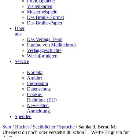
Produktpalette
Visitenkarten
Musterbeispiele
Das Braille-Format
Das Braille-Papier
Über
uns
Das Verlags-Team
Pauline von Mallinckrodt
Verlagsgeschichte
Wir informieren
Service
Kontakt
Anfahrt
Impressum
Datenschutz
Cookie-
Richtlinie (EU)
Newsletter-
Anmeldung
Spenden
Skip
Start
/
Bücher
/
Sachbücher
/
Sprache
/ Samland, Bernd M.:
to
Übersetzt du noch oder verstehst du schon? – Werbe-Englisch für