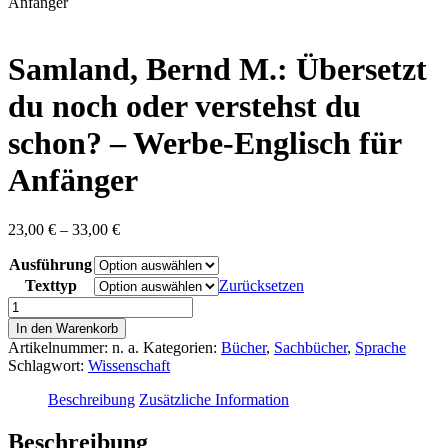
content
Anfänger
Samland, Bernd M.: Übersetzt
du noch oder verstehst du
schon? – Werbe-Englisch für
Anfänger
Preisspanne:
23,00
€
–
33,00
€
23,00 €
Ausführung
bis
33,00 €
Texttyp
Zurücksetzen
Samland,
Bernd
In den Warenkorb
M.:
Artikelnummer:
n. a.
Kategorien:
Bücher
,
Sachbücher
,
Sprache
Übersetzt
Schlagwort:
Wissenschaft
du
noch
Beschreibung
Zusätzliche Information
oder
verstehst
Beschreibung