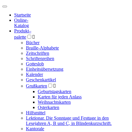
Hauptmenü
Hauptmenü
Startseite
Online-
Katalog
Produkt
–
palette

Bücher
Braille-Alphabete
Zeitschriften
Schriftenreihen
Gotteslob
Einheitsübersetzung
Kalender
Geschenkartikel
Grußkarten

Geburtstagskarten
Karten für jeden Anlass
Weihnachtskarten
Osterkarten
Hilfsmittel
Lektionar. Die Sonntage und Festtage in den
Lesejahren A, B und C, in Blindenkurzschrift.
Kantorale