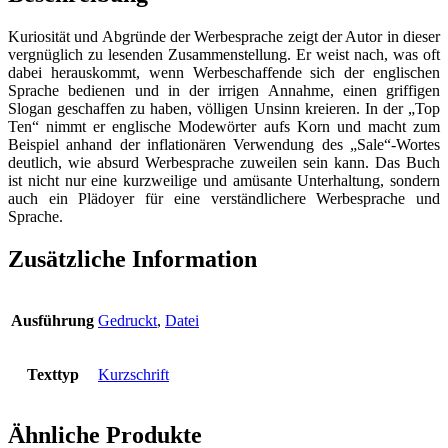
du
schon?
Kuriosität und Abgründe der Werbesprache zeigt der Autor in dieser
-
vergnüglich zu lesenden Zusammenstellung. Er weist nach, was oft
Werbe-
dabei herauskommt, wenn Werbeschaffende sich der englischen
Englisch
Sprache bedienen und in der irrigen Annahme, einen griffigen
für
Slogan geschaffen zu haben, völligen Unsinn kreieren. In der „Top
Anfänger
Ten“ nimmt er englische Modewörter aufs Korn und macht zum
Menge
Beispiel anhand der inflationären Verwendung des „Sale“-Wortes
deutlich, wie absurd Werbesprache zuweilen sein kann. Das Buch
ist nicht nur eine kurzweilige und amüsante Unterhaltung, sondern
auch ein Plädoyer für eine verständlichere Werbesprache und
Sprache.
Zusätzliche Information
Ausführung
Gedruckt
,
Datei
Texttyp
Kurzschrift
Ähnliche Produkte