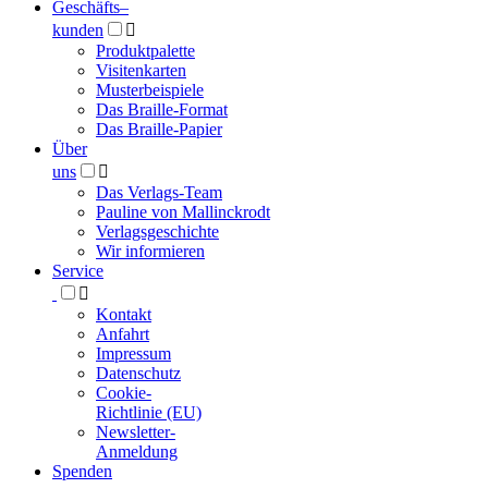
Geschäfts­
–
kunden

Produktpalette
Visitenkarten
Musterbeispiele
Das Braille-Format
Das Braille-Papier
Über
uns

Das Verlags-Team
Pauline von Mallinckrodt
Verlagsgeschichte
Wir informieren
Service

Kontakt
Anfahrt
Impressum
Datenschutz
Cookie-
Richtlinie (EU)
Newsletter-
Anmeldung
Spenden