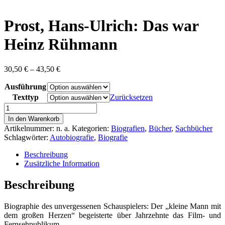
content
Prost, Hans-Ulrich: Das war
Heinz Rühmann
Preisspanne:
30,50
€
–
43,50
€
30,50 €
Ausführung
bis
43,50 €
Texttyp
Zurücksetzen
Prost,
Hans-
In den Warenkorb
Ulrich:
Artikelnummer:
n. a.
Kategorien:
Biografien
,
Bücher
,
Sachbücher
Das
Schlagwörter:
Autobiografie
,
Biografie
war
Heinz
Beschreibung
Rühmann
Zusätzliche Information
Menge
Beschreibung
Biographie des unvergessenen Schauspielers: Der „kleine Mann mit
dem großen Herzen“ begeisterte über Jahrzehnte das Film- und
Fernsehpublikum.