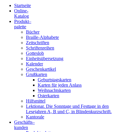
Startseite
Online-
Blindenschrift-
Katalog
Produkt
–
Verlag
palette
Bücher
und
Braille-Alphabete
Zeitschriften
-
Schriftenreihen
Gotteslob
Druckerei
Einheitsübersetzung
Kalender
gGmbH
Geschenkartikel
Grußkarten
Geburtstagskarten
Pauline
Karten für jeden Anlass
von
Weihnachtskarten
Mallinckrodt
Osterkarten
Hilfsmittel
Lektionar. Die Sonntage und Festtage in den
Lesejahren A, B und C, in Blindenkurzschrift.
Kantorale
Geschäfts­
–
kunden