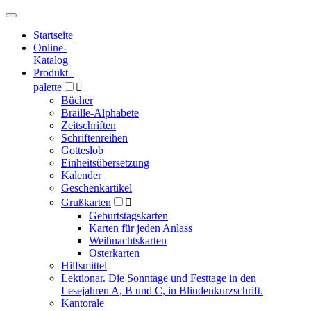
Hauptmenü
Hauptmenü
Startseite
Online-
Katalog
Produkt
–
palette

Bücher
Braille-Alphabete
Zeitschriften
Schriftenreihen
Gotteslob
Einheitsübersetzung
Kalender
Geschenkartikel
Grußkarten

Geburtstagskarten
Karten für jeden Anlass
Weihnachtskarten
Osterkarten
Hilfsmittel
Lektionar. Die Sonntage und Festtage in den
Lesejahren A, B und C, in Blindenkurzschrift.
Kantorale