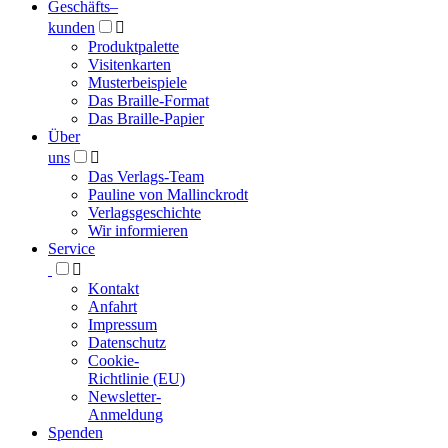
Geschäfts­
–
kunden

Produktpalette
Visitenkarten
Musterbeispiele
Das Braille-Format
Das Braille-Papier
Über
uns

Das Verlags-Team
Pauline von Mallinckrodt
Verlagsgeschichte
Wir informieren
Service

Kontakt
Anfahrt
Impressum
Datenschutz
Cookie-
Richtlinie (EU)
Newsletter-
Anmeldung
Spenden