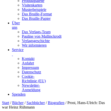
Produktpalette
Visitenkarten
Musterbeispiele
Das Braille-Format
Das Braille-Papier
Über
uns
Das Verlags-Team
Pauline von Mallinckrodt
Verlagsgeschichte
Wir informieren
Service
Kontakt
Anfahrt
Impressum
Datenschutz
Cookie-
Richtlinie (EU)
Newsletter-
Anmeldung
Spenden
Skip
Start
/
Bücher
/
Sachbücher
/
Biografien
/ Prost, Hans-Ulrich: Das
to
war Heinz Rühmann