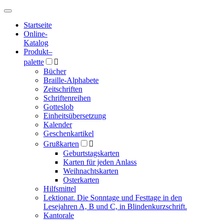
Hauptmenü
Hauptmenü
Startseite
Online-
Katalog
Produkt
–
palette

Bücher
Braille-Alphabete
Zeitschriften
Schriftenreihen
Gotteslob
Einheitsübersetzung
Kalender
Geschenkartikel
Grußkarten

Geburtstagskarten
Karten für jeden Anlass
Weihnachtskarten
Osterkarten
Hilfsmittel
Lektionar. Die Sonntage und Festtage in den
Lesejahren A, B und C, in Blindenkurzschrift.
Kantorale