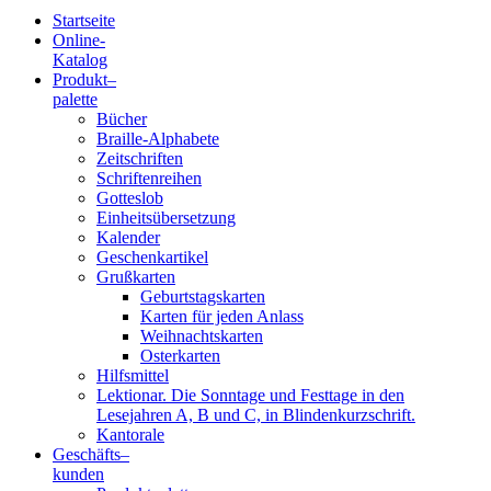
Startseite
Online-
Blindenschrift-
Katalog
Produkt
–
Verlag
palette
Bücher
und
Braille-Alphabete
Zeitschriften
-
Schriftenreihen
Gotteslob
Druckerei
Einheitsübersetzung
Kalender
gGmbH
Geschenkartikel
Grußkarten
Geburtstagskarten
Pauline
Karten für jeden Anlass
von
Weihnachtskarten
Mallinckrodt
Osterkarten
Hilfsmittel
Lektionar. Die Sonntage und Festtage in den
Lesejahren A, B und C, in Blindenkurzschrift.
Kantorale
Geschäfts­
–
kunden