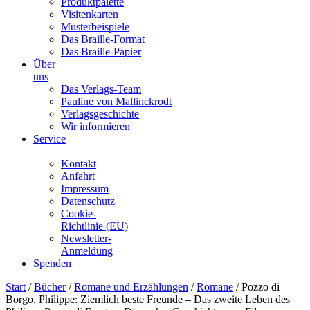
Produktpalette
Visitenkarten
Musterbeispiele
Das Braille-Format
Das Braille-Papier
Über
uns
Das Verlags-Team
Pauline von Mallinckrodt
Verlagsgeschichte
Wir informieren
Service
Kontakt
Anfahrt
Impressum
Datenschutz
Cookie-
Richtlinie (EU)
Newsletter-
Anmeldung
Spenden
Skip
Start
/
Bücher
/
Romane und Erzählungen
/
Romane
/ Pozzo di
to
Borgo, Philippe: Ziemlich beste Freunde – Das zweite Leben des