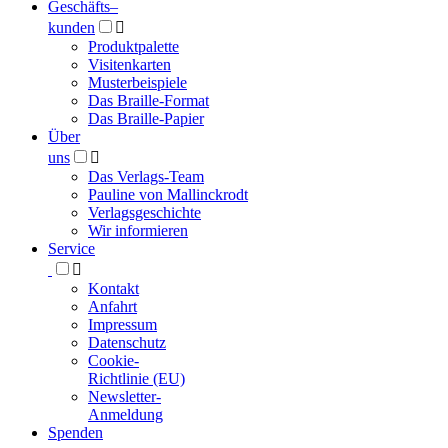
Geschäfts­
–
kunden

Produktpalette
Visitenkarten
Musterbeispiele
Das Braille-Format
Das Braille-Papier
Über
uns

Das Verlags-Team
Pauline von Mallinckrodt
Verlagsgeschichte
Wir informieren
Service

Kontakt
Anfahrt
Impressum
Datenschutz
Cookie-
Richtlinie (EU)
Newsletter-
Anmeldung
Spenden