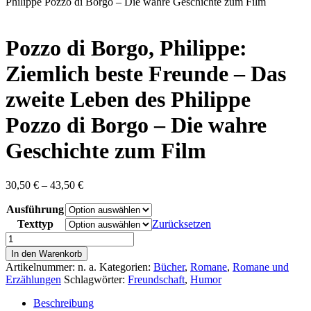
content
Philippe Pozzo di Borgo – Die wahre Geschichte zum Film
Pozzo di Borgo, Philippe:
Ziemlich beste Freunde – Das
zweite Leben des Philippe
Pozzo di Borgo – Die wahre
Geschichte zum Film
Preisspanne:
30,50
€
–
43,50
€
30,50 €
Ausführung
bis
43,50 €
Texttyp
Zurücksetzen
Pozzo
di
In den Warenkorb
Borgo,
Artikelnummer:
n. a.
Kategorien:
Bücher
,
Romane
,
Romane und
Philippe:
Erzählungen
Schlagwörter:
Freundschaft
,
Humor
Ziemlich
beste
Beschreibung