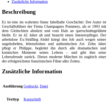
Freunde
Zusätzliche Information
-
Das
Beschreibung
zweite
Leben
Es ist eine im wahrsten Sinne fabelhafte Geschichte: Der Autor ist
des
Geschäftsführer der Firma Champagnes Pommery, als er 1993 mit
Philippe
dem Gleitschirm abstürzt und vom Hals an querschnittsgelähmt
Pozzo
bleibt. Er ist 42 Jahre alt und braucht einen Intensivpfleger. Der
di
arbeitslose Ex-Sträfling Abdel kriegt den Job auch wegen seiner
Borgo
ungehobelten, lebensfrohen und authentischen Art. Zehn Jahre
-
pflegt er Philippe, begleitet ihn durch alle dramatischen und
Die
komischen Momente seines Lebens – und gibt ihm seine
wahre
Lebensfreude zurück. Dieses moderne Märchen ist zugleich einer
Geschichte
der erfolgreichsten französischen Filme aller Zeiten.
zum
Film
Menge
Zusätzliche Information
Ausführung
Gedruckt
,
Datei
Texttyp
Kurzschrift