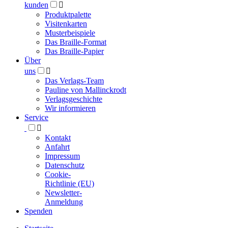
kunden

Produktpalette
Visitenkarten
Musterbeispiele
Das Braille-Format
Das Braille-Papier
Über
uns

Das Verlags-Team
Pauline von Mallinckrodt
Verlagsgeschichte
Wir informieren
Service

Kontakt
Anfahrt
Impressum
Datenschutz
Cookie-
Richtlinie (EU)
Newsletter-
Anmeldung
Spenden