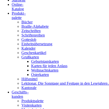
Startseite
Online-
Blindenschrift-
Katalog
Produkt
–
Verlag
palette
Bücher
und
Braille-Alphabete
Zeitschriften
-
Schriftenreihen
Gotteslob
Druckerei
Einheitsübersetzung
Kalender
gGmbH
Geschenkartikel
Grußkarten
Geburtstagskarten
Pauline
Karten für jeden Anlass
von
Weihnachtskarten
Mallinckrodt
Osterkarten
Hilfsmittel
Lektionar. Die Sonntage und Festtage in den Lesejahren 
Kantorale
Geschäfts­
–
kunden
Produktpalette
Visitenkarten