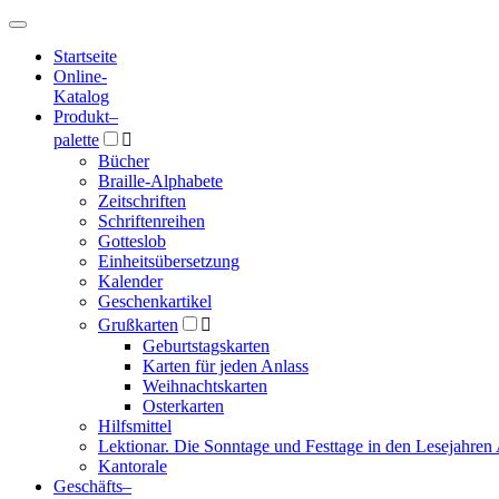
Hauptmenü
Hauptmenü
Startseite
Online-
Katalog
Produkt
–
palette

Bücher
Braille-Alphabete
Zeitschriften
Schriftenreihen
Gotteslob
Einheitsübersetzung
Kalender
Geschenkartikel
Grußkarten

Geburtstagskarten
Karten für jeden Anlass
Weihnachtskarten
Osterkarten
Hilfsmittel
Lektionar. Die Sonntage und Festtage in den Lesejahren 
Kantorale
Geschäfts­
–