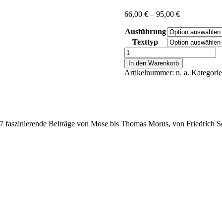
Preisspanne:
66,00
€
–
95,00
€
66,00 €
Ausführung
bis
95,00 €
Texttyp
Popp,
Georg:
In den Warenkorb
Die
Artikelnummer:
n. a.
Kategori
Großen
der
Menschenrechte
Menge
 47 faszinierende Beiträge von Mose bis Thomas Morus, von Friedrich S