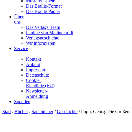
Musterbeispiele
Das Braille-Format
Das Braille-Papier
Über
uns
Das Verlags-Team
Pauline von Mallinckrodt
Verlagsgeschichte
Wir informieren
Service
Kontakt
Anfahrt
Impressum
Datenschutz
Cookie-
Richtlinie (EU)
Newsletter-
Anmeldung
Spenden
Skip
Start
/
Bücher
/
Sachbücher
/
Geschichte
/ Popp, Georg: Die Großen 
to
content