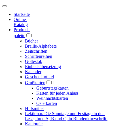
Hauptmenü
Hauptmenü
Startseite
Online-
Katalog
Produkt
–
palette

Bücher
Braille-Alphabete
Zeitschriften
Schriftenreihen
Gotteslob
Einheitsübersetzung
Kalender
Geschenkartikel
Grußkarten

Geburtstagskarten
Karten für jeden Anlass
Weihnachtskarten
Osterkarten
Hilfsmittel
Lektionar. Die Sonntage und Festtage in den
Lesejahren A, B und C, in Blindenkurzschrift.
Kantorale