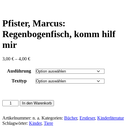
content
Pfister, Marcus:
Regenbogenfisch, komm hilf
mir
Preisspanne:
3,00
€
–
4,00
€
3,00 €
bis
Ausführung
4,00 €
Texttyp
Pfister,
In den Warenkorb
Marcus:
Regenbogenfisch,
komm
Artikelnummer:
n. a.
Kategorien:
Bücher
,
Erstleser
,
Kinderliteratur
hilf
Schlagwörter:
Kinder
,
Tiere
mir