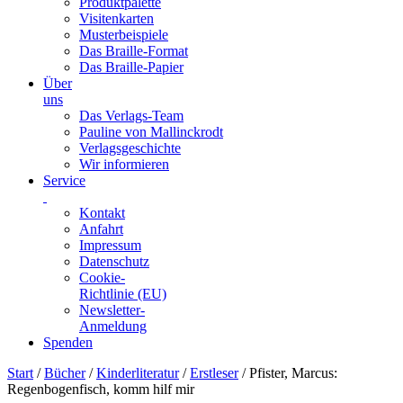
Produktpalette
Visitenkarten
Musterbeispiele
Das Braille-Format
Das Braille-Papier
Über
uns
Das Verlags-Team
Pauline von Mallinckrodt
Verlagsgeschichte
Wir informieren
Service
Kontakt
Anfahrt
Impressum
Datenschutz
Cookie-
Richtlinie (EU)
Newsletter-
Anmeldung
Spenden
Skip
Start
/
Bücher
/
Kinderliteratur
/
Erstleser
/ Pfister, Marcus:
to
Regenbogenfisch, komm hilf mir