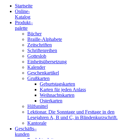
Startseite
Online-
Blindenschrift-
Katalog
Produkt
–
Verlag
palette
Bücher
und
Braille-Alphabete
Zeitschriften
-
Schriftenreihen
Gotteslob
Druckerei
Einheitsübersetzung
Kalender
gGmbH
Geschenkartikel
Grußkarten
Geburtstagskarten
Pauline
Karten für jeden Anlass
von
Weihnachtskarten
Mallinckrodt
Osterkarten
Hilfsmittel
Lektionar. Die Sonntage und Festtage in den
Lesejahren A, B und C, in Blindenkurzschrift.
Kantorale
Geschäfts­
–
kunden