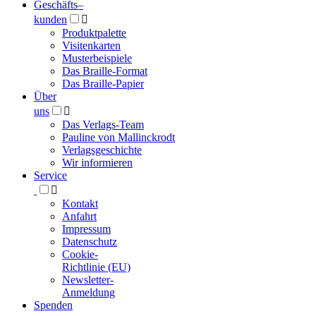
Geschäfts­
–
kunden

Produktpalette
Visitenkarten
Musterbeispiele
Das Braille-Format
Das Braille-Papier
Über
uns

Das Verlags-Team
Pauline von Mallinckrodt
Verlagsgeschichte
Wir informieren
Service

Kontakt
Anfahrt
Impressum
Datenschutz
Cookie-
Richtlinie (EU)
Newsletter-
Anmeldung
Spenden