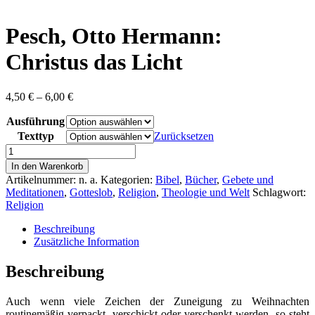
content
Pesch, Otto Hermann:
Christus das Licht
Preisspanne:
4,50
€
–
6,00
€
4,50 €
Ausführung
bis
6,00 €
Texttyp
Zurücksetzen
Pesch,
Otto
In den Warenkorb
Hermann:
Artikelnummer:
n. a.
Kategorien:
Bibel
,
Bücher
,
Gebete und
Christus
Meditationen
,
Gotteslob
,
Religion
,
Theologie und Welt
Schlagwort:
das
Religion
Licht
Menge
Beschreibung
Zusätzliche Information
Beschreibung
Auch wenn viele Zeichen der Zuneigung zu Weihnachten
routinemäßig verpackt, verschickt oder verschenkt werden, so steht