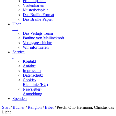
Produktpalette
Visitenkarten
Musterbeispiele
Das Braille-Format
Das Braille-Papier
Über
uns
Das Verlags-Team
Pauline von Mallinckrodt
Verlagsgeschichte
Wir informieren
Service
Kontakt
Anfahrt
Impressum
Datenschutz
Cookie-
Richtlinie (EU)
Newsletter-
Anmeldung
Spenden
Skip
Start
/
Bücher
/
Religion
/
Bibel
/ Pesch, Otto Hermann: Christus das
to
Licht