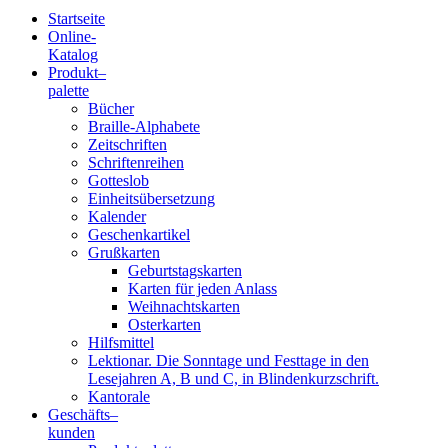
Startseite
Online-
Blindenschrift-
Katalog
Produkt
–
Verlag
palette
Bücher
und
Braille-Alphabete
Zeitschriften
-
Schriftenreihen
Gotteslob
Druckerei
Einheitsübersetzung
Kalender
gGmbH
Geschenkartikel
Grußkarten
Geburtstagskarten
Pauline
Karten für jeden Anlass
von
Weihnachtskarten
Mallinckrodt
Osterkarten
Hilfsmittel
Lektionar. Die Sonntage und Festtage in den
Lesejahren A, B und C, in Blindenkurzschrift.
Kantorale
Geschäfts­
–
kunden