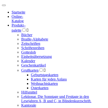
Hauptmenü
Hauptmenü
Startseite
Online-
Katalog
Produkt
–
palette

Bücher
Braille-Alphabete
Zeitschriften
Schriftenreihen
Gotteslob
Einheitsübersetzung
Kalender
Geschenkartikel
Grußkarten

Geburtstagskarten
Karten für jeden Anlass
Weihnachtskarten
Osterkarten
Hilfsmittel
Lektionar. Die Sonntage und Festtage in den
Lesejahren A, B und C, in Blindenkurzschrift.
Kantorale