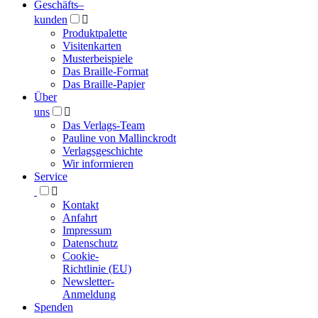
Geschäfts­
–
kunden

Produktpalette
Visitenkarten
Musterbeispiele
Das Braille-Format
Das Braille-Papier
Über
uns

Das Verlags-Team
Pauline von Mallinckrodt
Verlagsgeschichte
Wir informieren
Service

Kontakt
Anfahrt
Impressum
Datenschutz
Cookie-
Richtlinie (EU)
Newsletter-
Anmeldung
Spenden