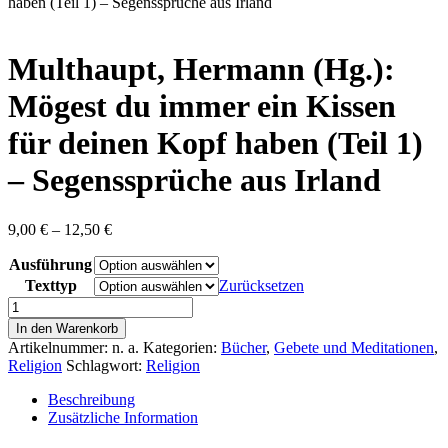
content
haben (Teil 1) – Segenssprüche aus Irland
Multhaupt, Hermann (Hg.):
Mögest du immer ein Kissen
für deinen Kopf haben (Teil 1)
– Segenssprüche aus Irland
Preisspanne:
9,00
€
–
12,50
€
9,00 €
Ausführung
bis
12,50 €
Texttyp
Zurücksetzen
Multhaupt,
Hermann
In den Warenkorb
(Hg.):
Artikelnummer:
n. a.
Kategorien:
Bücher
,
Gebete und Meditationen
,
Mögest
Religion
Schlagwort:
Religion
du
immer
Beschreibung
ein
Zusätzliche Information
Kissen