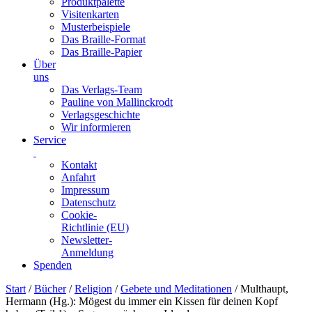
Produktpalette
Visitenkarten
Musterbeispiele
Das Braille-Format
Das Braille-Papier
Über
uns
Das Verlags-Team
Pauline von Mallinckrodt
Verlagsgeschichte
Wir informieren
Service
Kontakt
Anfahrt
Impressum
Datenschutz
Cookie-
Richtlinie (EU)
Newsletter-
Anmeldung
Spenden
Skip
Start
/
Bücher
/
Religion
/
Gebete und Meditationen
/ Multhaupt,
to
Hermann (Hg.): Mögest du immer ein Kissen für deinen Kopf