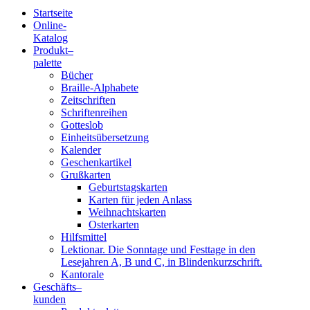
Startseite
Online-
Blindenschrift-
Katalog
Produkt
–
Verlag
palette
Bücher
und
Braille-Alphabete
Zeitschriften
-
Schriftenreihen
Gotteslob
Druckerei
Einheitsübersetzung
Kalender
gGmbH
Geschenkartikel
Grußkarten
Geburtstagskarten
Pauline
Karten für jeden Anlass
von
Weihnachtskarten
Mallinckrodt
Osterkarten
Hilfsmittel
Lektionar. Die Sonntage und Festtage in den
Lesejahren A, B und C, in Blindenkurzschrift.
Kantorale
Geschäfts­
–
kunden