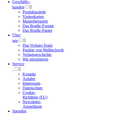
Geschäfts­
–
kunden

Produktpalette
Visitenkarten
Musterbeispiele
Das Braille-Format
Das Braille-Papier
Über
uns

Das Verlags-Team
Pauline von Mallinckrodt
Verlagsgeschichte
Wir informieren
Service

Kontakt
Anfahrt
Impressum
Datenschutz
Cookie-
Richtlinie (EU)
Newsletter-
Anmeldung
Spenden