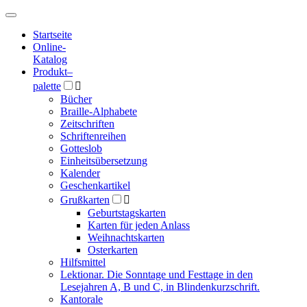
Hauptmenü
Hauptmenü
Startseite
Online-
Katalog
Produkt
–
palette

Bücher
Braille-Alphabete
Zeitschriften
Schriftenreihen
Gotteslob
Einheitsübersetzung
Kalender
Geschenkartikel
Grußkarten

Geburtstagskarten
Karten für jeden Anlass
Weihnachtskarten
Osterkarten
Hilfsmittel
Lektionar. Die Sonntage und Festtage in den
Lesejahren A, B und C, in Blindenkurzschrift.
Kantorale