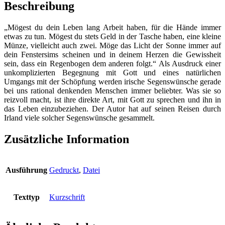
für
Beschreibung
deinen
Kopf
„Mögest du dein Leben lang Arbeit haben, für die Hände immer
haben
etwas zu tun. Mögest du stets Geld in der Tasche haben, eine kleine
(Teil
Münze, vielleicht auch zwei. Möge das Licht der Sonne immer auf
1)
dein Fenstersims scheinen und in deinem Herzen die Gewissheit
-
sein, dass ein Regenbogen dem anderen folgt.“ Als Ausdruck einer
Segenssprüche
unkomplizierten Begegnung mit Gott und eines natürlichen
aus
Umgangs mit der Schöpfung werden irische Segenswünsche gerade
Irland
bei uns rational denkenden Menschen immer beliebter. Was sie so
Menge
reizvoll macht, ist ihre direkte Art, mit Gott zu sprechen und ihn in
das Leben einzubeziehen. Der Autor hat auf seinen Reisen durch
Irland viele solcher Segenswünsche gesammelt.
Zusätzliche Information
Ausführung
Gedruckt
,
Datei
Texttyp
Kurzschrift