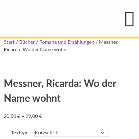
Hauptmenü
Blindenschrift-
Verlag
und
-
Druckerei
gGmbH
Skip
Start
/
Bücher
/
Romane und Erzählungen
/ Messner,
Pauline
to
Ricarda: Wo der Name wohnt
von
Mallinckrodt
content
Messner, Ricarda: Wo der
Name wohnt
Preisspanne:
20,50
€
–
29,00
€
20,50 €
bis
Texttyp
29,00 €