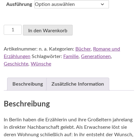
Ausführung
Messner,
In den Warenkorb
Ricarda:
Wo
Artikelnummer:
n. a.
Kategorien:
Bücher
,
Romane und
der
Erzählungen
Schlagwörter:
Familie
,
Generationen
,
Name
Geschichte
,
Wünsche
wohnt
Menge
Beschreibung
Zusätzliche Information
Beschreibung
In Berlin haben die Erzählerin und ihre Großeltern jahrelang
in direkter Nachbarschaft gelebt. Als Erwachsene löst sie
deren Wohnung schließlich auf: In ihr entsteht der Wunsch,