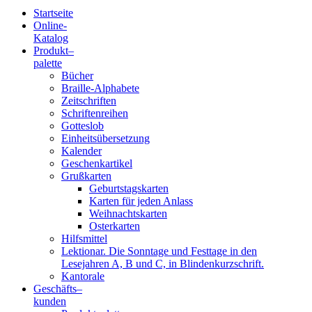
Startseite
Online-
Blindenschrift-
Katalog
Produkt
–
Verlag
palette
Bücher
und
Braille-Alphabete
Zeitschriften
-
Schriftenreihen
Gotteslob
Druckerei
Einheitsübersetzung
Kalender
gGmbH
Geschenkartikel
Grußkarten
Geburtstagskarten
Pauline
Karten für jeden Anlass
von
Weihnachtskarten
Mallinckrodt
Osterkarten
Hilfsmittel
Lektionar. Die Sonntage und Festtage in den
Lesejahren A, B und C, in Blindenkurzschrift.
Kantorale
Geschäfts­
–
kunden