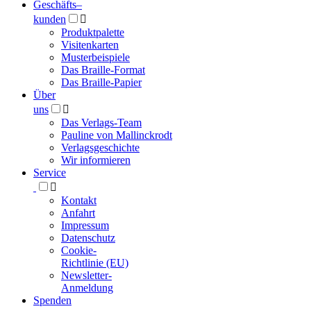
Geschäfts­
–
kunden

Produktpalette
Visitenkarten
Musterbeispiele
Das Braille-Format
Das Braille-Papier
Über
uns

Das Verlags-Team
Pauline von Mallinckrodt
Verlagsgeschichte
Wir informieren
Service

Kontakt
Anfahrt
Impressum
Datenschutz
Cookie-
Richtlinie (EU)
Newsletter-
Anmeldung
Spenden