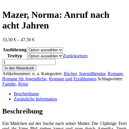
content
Mazer, Norma: Anruf nach
acht Jahren
Preisspanne:
33,50
€
–
47,50
€
33,50 €
Ausführung
bis
47,50 €
Texttyp
Zurücksetzen
Mazer,
Norma:
In den Warenkorb
Anruf
Artikelnummer:
n. a.
Kategorien:
Bücher
,
Jugendliteratur
,
Romane
,
nach
Romane für Jugendliche
,
Romane und Erzählungen
Schlagwörter:
acht
Familie
,
Reise
Jahren
Menge
Beschreibung
Zusätzliche Information
Beschreibung
Ein Mädchen auf der Suche nach seiner Mutter. Die 13jährige Terri
und ihr Vater Phil ziehen kreuz und quer durch Amerika. Terris