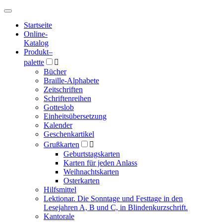
Hauptmenü
Hauptmenü
Startseite
Online-
Katalog
Produkt
–
palette

Bücher
Braille-Alphabete
Zeitschriften
Schriftenreihen
Gotteslob
Einheitsübersetzung
Kalender
Geschenkartikel
Grußkarten

Geburtstagskarten
Karten für jeden Anlass
Weihnachtskarten
Osterkarten
Hilfsmittel
Lektionar. Die Sonntage und Festtage in den
Lesejahren A, B und C, in Blindenkurzschrift.
Kantorale