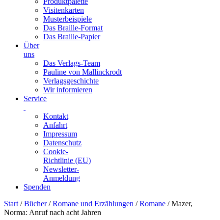
Produktpalette
Visitenkarten
Musterbeispiele
Das Braille-Format
Das Braille-Papier
Über
uns
Das Verlags-Team
Pauline von Mallinckrodt
Verlagsgeschichte
Wir informieren
Service
Kontakt
Anfahrt
Impressum
Datenschutz
Cookie-
Richtlinie (EU)
Newsletter-
Anmeldung
Spenden
Skip
Start
/
Bücher
/
Romane und Erzählungen
/
Romane
/ Mazer,
to
Norma: Anruf nach acht Jahren