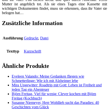
Mutter ist angeblich tot. Als sie eines Tages eine Kassette mit
wichtigen Dokumenten findet, muss sie erkennen, dass ihr Vater sie
belogen hat…
Zusätzliche Information
Ausführung
Gedruckt
,
Datei
Texttyp
Kurzschrift
Ähnliche Produkte
Eveleen Valando: Meine Gedanken fliegen wie
Schmetterlinge: Wie ich mit Alzheimer lebe
Mira Ungewitter: Roadtrip mit Gott: Leben ist Freiheit und
jeden Tag ein Abenteuer
Björn Freitag, Viel für wenig: Clever kochen mit Björn
Freitag (Kochbuch)
Susanne Niemeyer, Herr Wohllieb sucht das Paradies: 40
Geschichten vom Glück