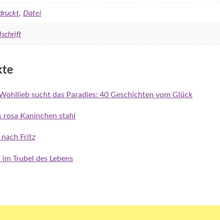
druckt
,
Datei
lschrift
kte
Wohllieb sucht das Paradies: 40 Geschichten vom Glück
as rosa Kaninchen stahl
 nach Fritz
n im Trubel des Lebens