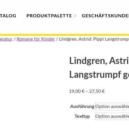
TALOG
PRODUKT
PALETTE
GESCHÄFTS­
KUNDE
teratur
/
Romane für Kinder
/ Lindgren, Astrid: Pippi Langstrump
Lindgren, Astri
Langstrumpf g
Preisspanne
19,00
€
–
27,50
€
19,00 €
bis
Ausführung
27,50 €
Texttyp