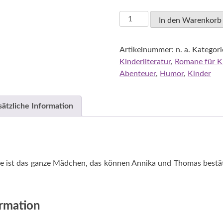
Lindgren,
In den Warenkorb
Astrid:
Pippi
Artikelnummer:
n. a.
Kategori
Langstrumpf
Kinderliteratur
,
Romane für K
geht
Abenteuer
,
Humor
,
Kinder
an
Bord
Menge
sätzliche Information
e ist das ganze Mädchen, das können Annika und Thomas bestäti
ormation