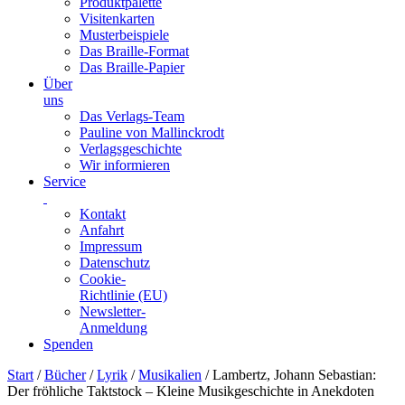
Produktpalette
Visitenkarten
Musterbeispiele
Das Braille-Format
Das Braille-Papier
Über
uns
Das Verlags-Team
Pauline von Mallinckrodt
Verlagsgeschichte
Wir informieren
Service
Kontakt
Anfahrt
Impressum
Datenschutz
Cookie-
Richtlinie (EU)
Newsletter-
Anmeldung
Spenden
Skip
Start
/
Bücher
/
Lyrik
/
Musikalien
/ Lambertz, Johann Sebastian:
to
Der fröhliche Taktstock – Kleine Musikgeschichte in Anekdoten