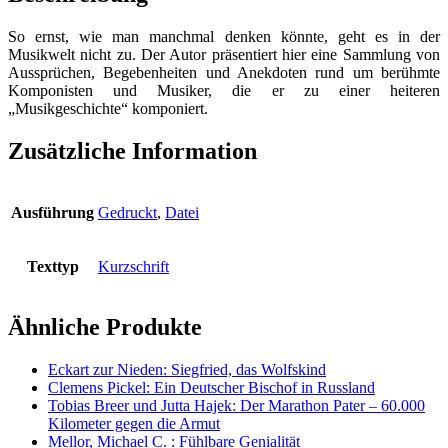
in
Anekdoten
So ernst, wie man manchmal denken könnte, geht es in der
Menge
Musikwelt nicht zu. Der Autor präsentiert hier eine Sammlung von
Aussprüchen, Begebenheiten und Anekdoten rund um berühmte
Komponisten und Musiker, die er zu einer heiteren
„Musikgeschichte“ komponiert.
Zusätzliche Information
Ausführung
Gedruckt
,
Datei
Texttyp
Kurzschrift
Ähnliche Produkte
Eckart zur Nieden: Siegfried, das Wolfskind
Clemens Pickel: Ein Deutscher Bischof in Russland
Tobias Breer und Jutta Hajek: Der Marathon Pater – 60.000
Kilometer gegen die Armut
Mellor, Michael C. : Fühlbare Genialität