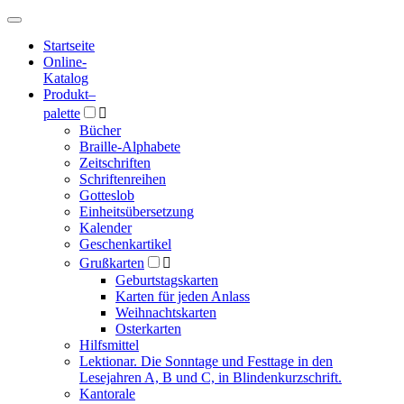
Hauptmenü
Hauptmenü
Startseite
Online-
Katalog
Produkt
–
palette

Bücher
Braille-Alphabete
Zeitschriften
Schriftenreihen
Gotteslob
Einheitsübersetzung
Kalender
Geschenkartikel
Grußkarten

Geburtstagskarten
Karten für jeden Anlass
Weihnachtskarten
Osterkarten
Hilfsmittel
Lektionar. Die Sonntage und Festtage in den
Lesejahren A, B und C, in Blindenkurzschrift.
Kantorale