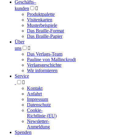
Geschäfts­
–
kunden

Produktpalette
Visitenkarten
Musterbeispiele
Das Braille-Format
Das Braille-Papier
Über
uns

Das Verlags-Team
Pauline von Mallinckrodt
Verlagsgeschichte
Wir informieren
Service

Kontakt
Anfahrt
Impressum
Datenschutz
Cookie-
Richtlinie (EU)
Newsletter-
Anmeldung
Spenden