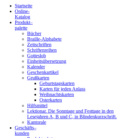
Startseite
Online-
Blindenschrift-
Katalog
Produkt
–
Verlag
palette
Bücher
und
Braille-Alphabete
Zeitschriften
-
Schriftenreihen
Gotteslob
Druckerei
Einheitsübersetzung
Kalender
gGmbH
Geschenkartikel
Grußkarten
Geburtstagskarten
Pauline
Karten für jeden Anlass
von
Weihnachtskarten
Mallinckrodt
Osterkarten
Hilfsmittel
Lektionar. Die Sonntage und Festtage in den
Lesejahren A, B und C, in Blindenkurzschrift.
Kantorale
Geschäfts­
–
kunden