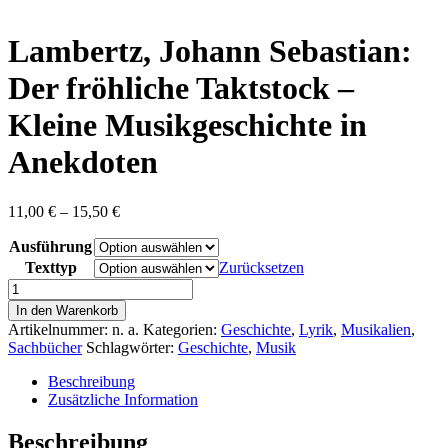
content
Lambertz, Johann Sebastian:
Der fröhliche Taktstock –
Kleine Musikgeschichte in
Anekdoten
Preisspanne:
11,00
€
–
15,50
€
11,00 €
Ausführung
bis
15,50 €
Texttyp
Zurücksetzen
Lambertz,
Johann
In den Warenkorb
Sebastian:
Artikelnummer:
n. a.
Kategorien:
Geschichte
,
Lyrik
,
Musikalien
,
Der
Sachbücher
Schlagwörter:
Geschichte
,
Musik
fröhliche
Taktstock
Beschreibung
-
Zusätzliche Information
Kleine
Musikgeschichte
Beschreibung