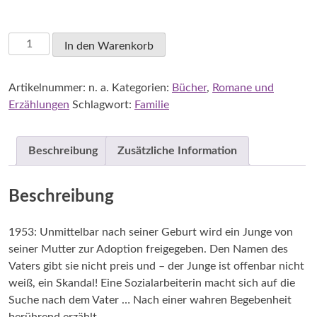
Kim,
In den Warenkorb
Anna:
Geschichte
Artikelnummer:
n. a.
Kategorien:
Bücher
,
Romane und
eines
Erzählungen
Schlagwort:
Familie
Kindes
Menge
Beschreibung
Zusätzliche Information
Beschreibung
1953: Unmittelbar nach seiner Geburt wird ein Junge von
seiner Mutter zur Adoption freigegeben. Den Namen des
Vaters gibt sie nicht preis und – der Junge ist offenbar nicht
weiß, ein Skandal! Eine Sozialarbeiterin macht sich auf die
Suche nach dem Vater … Nach einer wahren Begebenheit
berührend erzählt.