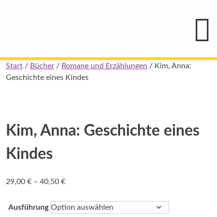
Hauptmenü
Blindenschrift-
Verlag
und
-
Druckerei
gGmbH
Skip
Start
/
Bücher
/
Romane und Erzählungen
/ Kim, Anna:
Pauline
to
Geschichte eines Kindes
von
Mallinckrodt
content
Kim, Anna: Geschichte eines
Kindes
Preisspanne:
29,00
€
–
40,50
€
29,00 €
bis
Ausführung
40,50 €