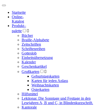
Hauptmenü
Hauptmenü
Startseite
Online-
Katalog
Produkt
–
palette

Bücher
Braille-Alphabete
Zeitschriften
Schriftenreihen
Gotteslob
Einheitsübersetzung
Kalender
Geschenkartikel
Grußkarten

Geburtstagskarten
Karten für jeden Anlass
Weihnachtskarten
Osterkarten
Hilfsmittel
Lektionar. Die Sonntage und Festtage in den
Lesejahren A, B und C, in Blindenkurzschrift.
Kantorale