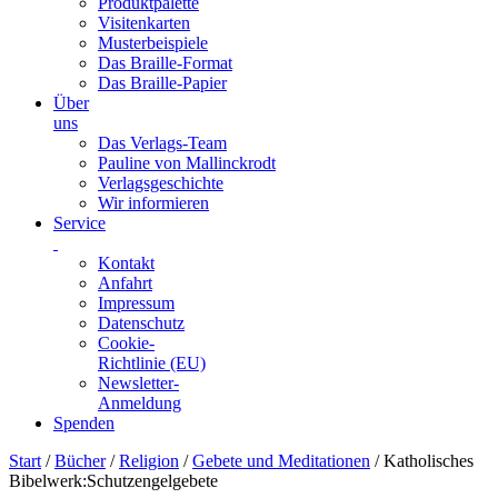
Produktpalette
Visitenkarten
Musterbeispiele
Das Braille-Format
Das Braille-Papier
Über
uns
Das Verlags-Team
Pauline von Mallinckrodt
Verlagsgeschichte
Wir informieren
Service
Kontakt
Anfahrt
Impressum
Datenschutz
Cookie-
Richtlinie (EU)
Newsletter-
Anmeldung
Spenden
Skip
Start
/
Bücher
/
Religion
/
Gebete und Meditationen
/ Katholisches
to
Bibelwerk:Schutzengelgebete