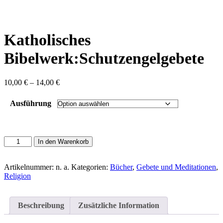
content
Katholisches
Bibelwerk:Schutzengelgebete
Preisspanne:
10,00
€
–
14,00
€
10,00 €
bis
Ausführung
14,00 €
Katholisches
In den Warenkorb
Bibelwerk:Schutzengelgebete
Menge
Artikelnummer:
n. a.
Kategorien:
Bücher
,
Gebete und Meditationen
,
Religion
Beschreibung
Zusätzliche Information