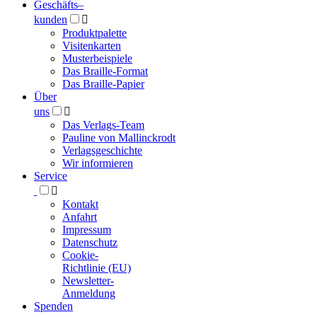
Geschäfts­
–
kunden

Produktpalette
Visitenkarten
Musterbeispiele
Das Braille-Format
Das Braille-Papier
Über
uns

Das Verlags-Team
Pauline von Mallinckrodt
Verlagsgeschichte
Wir informieren
Service

Kontakt
Anfahrt
Impressum
Datenschutz
Cookie-
Richtlinie (EU)
Newsletter-
Anmeldung
Spenden