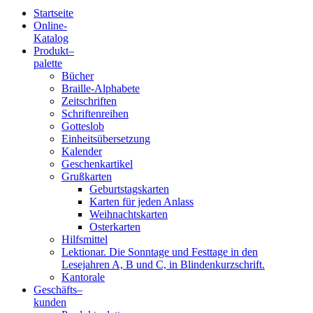
Startseite
Online-
Blindenschrift-
Katalog
Produkt
–
Verlag
palette
Bücher
und
Braille-Alphabete
Zeitschriften
-
Schriftenreihen
Gotteslob
Druckerei
Einheitsübersetzung
Kalender
gGmbH
Geschenkartikel
Grußkarten
Geburtstagskarten
Pauline
Karten für jeden Anlass
von
Weihnachtskarten
Mallinckrodt
Osterkarten
Hilfsmittel
Lektionar. Die Sonntage und Festtage in den
Lesejahren A, B und C, in Blindenkurzschrift.
Kantorale
Geschäfts­
–
kunden