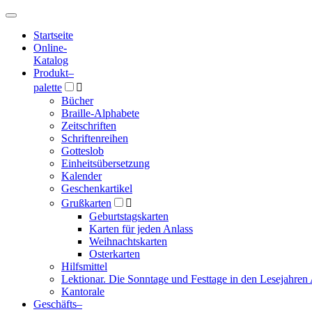
Hauptmenü
Hauptmenü
Startseite
Online-
Katalog
Produkt
–
palette

Bücher
Braille-Alphabete
Zeitschriften
Schriftenreihen
Gotteslob
Einheitsübersetzung
Kalender
Geschenkartikel
Grußkarten

Geburtstagskarten
Karten für jeden Anlass
Weihnachtskarten
Osterkarten
Hilfsmittel
Lektionar. Die Sonntage und Festtage in den Lesejahren 
Kantorale
Geschäfts­
–