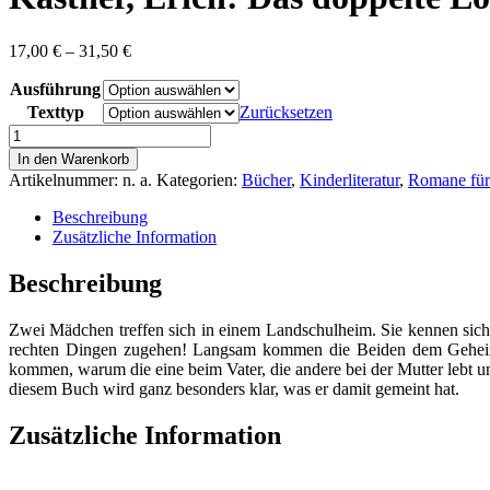
Preisspanne:
17,00
€
–
31,50
€
17,00 €
Ausführung
bis
31,50 €
Texttyp
Zurücksetzen
Kästner,
Erich:
In den Warenkorb
Das
Artikelnummer:
n. a.
Kategorien:
Bücher
,
Kinderliteratur
,
Romane für
doppelte
Lottchen
Beschreibung
Menge
Zusätzliche Information
Beschreibung
Zwei Mädchen treffen sich in einem Landschulheim. Sie kennen sich 
rechten Dingen zugehen! Langsam kommen die Beiden dem Geheimn
kommen, warum die eine beim Vater, die andere bei der Mutter lebt u
diesem Buch wird ganz besonders klar, was er damit gemeint hat.
Zusätzliche Information