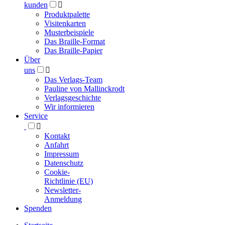
kunden

Produktpalette
Visitenkarten
Musterbeispiele
Das Braille-Format
Das Braille-Papier
Über
uns

Das Verlags-Team
Pauline von Mallinckrodt
Verlagsgeschichte
Wir informieren
Service

Kontakt
Anfahrt
Impressum
Datenschutz
Cookie-
Richtlinie (EU)
Newsletter-
Anmeldung
Spenden