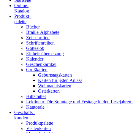
Startseite
Online-
Blindenschrift-
Katalog
Produkt
–
Verlag
palette
Bücher
und
Braille-Alphabete
Zeitschriften
-
Schriftenreihen
Gotteslob
Druckerei
Einheitsübersetzung
Kalender
gGmbH
Geschenkartikel
Grußkarten
Geburtstagskarten
Pauline
Karten für jeden Anlass
von
Weihnachtskarten
Mallinckrodt
Osterkarten
Hilfsmittel
Lektionar. Die Sonntage und Festtage in den Lesejahren 
Kantorale
Geschäfts­
–
kunden
Produktpalette
Visitenkarten