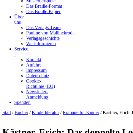
Musterbeispiele
Das Braille-Format
Das Braille-Papier
Über
uns
Das Verlags-Team
Pauline von Mallinckrodt
Verlagsgeschichte
Wir informieren
Service
Kontakt
Anfahrt
Impressum
Datenschutz
Cookie-
Richtlinie (EU)
Newsletter-
Anmeldung
Spenden
Skip
Start
/
Bücher
/
Kinderliteratur
/
Romane für Kinder
/ Kästner, Erich:
to
content
Kästner, Erich: Das doppelte L