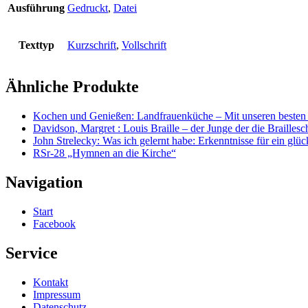
Ausführung
Gedruckt
,
Datei
Texttyp
Kurzschrift
,
Vollschrift
Ähnliche Produkte
Kochen und Genießen: Landfrauenküche – Mit unseren besten 
Davidson, Margret : Louis Braille – der Junge der die Braillesch
John Strelecky: Was ich gelernt habe: Erkenntnisse für ein glü
RSr-28 „Hymnen an die Kirche“
Navigation
Start
Facebook
Service
Kontakt
Impressum
Datenschutz