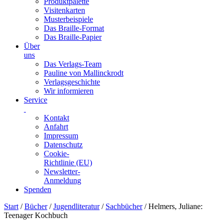
Produktpalette
Visitenkarten
Musterbeispiele
Das Braille-Format
Das Braille-Papier
Über
uns
Das Verlags-Team
Pauline von Mallinckrodt
Verlagsgeschichte
Wir informieren
Service
Kontakt
Anfahrt
Impressum
Datenschutz
Cookie-
Richtlinie (EU)
Newsletter-
Anmeldung
Spenden
Skip
Start
/
Bücher
/
Jugendliteratur
/
Sachbücher
/ Helmers, Juliane:
to
Teenager Kochbuch