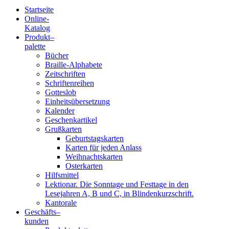
Startseite
Online-
Blindenschrift-
Katalog
Produkt
–
Verlag
palette
Bücher
und
Braille-Alphabete
Zeitschriften
-
Schriftenreihen
Gotteslob
Druckerei
Einheitsübersetzung
Kalender
gGmbH
Geschenkartikel
Grußkarten
Geburtstagskarten
Pauline
Karten für jeden Anlass
von
Weihnachtskarten
Mallinckrodt
Osterkarten
Hilfsmittel
Lektionar. Die Sonntage und Festtage in den
Lesejahren A, B und C, in Blindenkurzschrift.
Kantorale
Geschäfts­
–
kunden