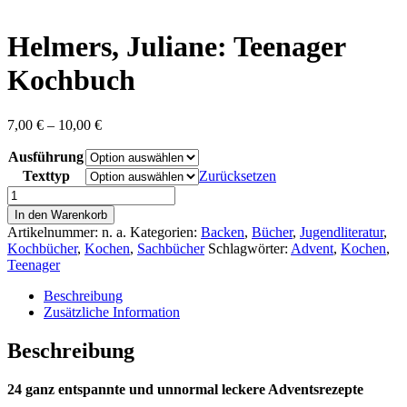
content
Helmers, Juliane: Teenager
Kochbuch
Preisspanne:
7,00
€
–
10,00
€
7,00 €
Ausführung
bis
10,00 €
Texttyp
Zurücksetzen
Helmers,
Juliane:
In den Warenkorb
Teenager
Artikelnummer:
n. a.
Kategorien:
Backen
,
Bücher
,
Jugendliteratur
,
Kochbuch
Kochbücher
,
Kochen
,
Sachbücher
Schlagwörter:
Advent
,
Kochen
,
Menge
Teenager
Beschreibung
Zusätzliche Information
Beschreibung
24 ganz entspannte und unnormal leckere Adventsrezepte