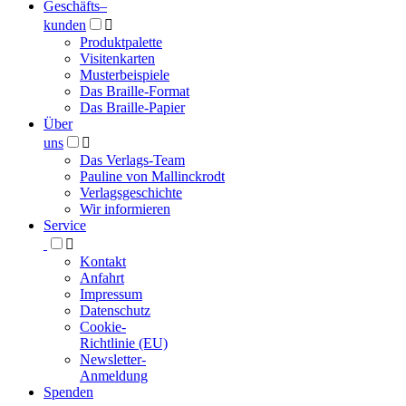
Geschäfts­
–
kunden

Produktpalette
Visitenkarten
Musterbeispiele
Das Braille-Format
Das Braille-Papier
Über
uns

Das Verlags-Team
Pauline von Mallinckrodt
Verlagsgeschichte
Wir informieren
Service

Kontakt
Anfahrt
Impressum
Datenschutz
Cookie-
Richtlinie (EU)
Newsletter-
Anmeldung
Spenden