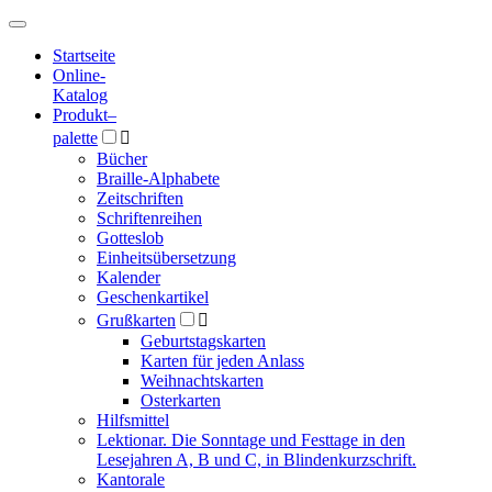
Hauptmenü
Hauptmenü
Startseite
Online-
Katalog
Produkt
–
palette

Bücher
Braille-Alphabete
Zeitschriften
Schriftenreihen
Gotteslob
Einheitsübersetzung
Kalender
Geschenkartikel
Grußkarten

Geburtstagskarten
Karten für jeden Anlass
Weihnachtskarten
Osterkarten
Hilfsmittel
Lektionar. Die Sonntage und Festtage in den
Lesejahren A, B und C, in Blindenkurzschrift.
Kantorale