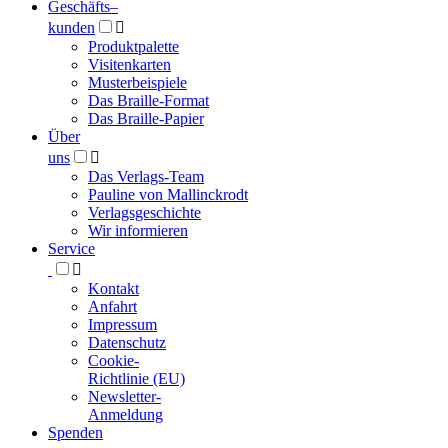
Geschäfts­
–
kunden

Produktpalette
Visitenkarten
Musterbeispiele
Das Braille-Format
Das Braille-Papier
Über
uns

Das Verlags-Team
Pauline von Mallinckrodt
Verlagsgeschichte
Wir informieren
Service

Kontakt
Anfahrt
Impressum
Datenschutz
Cookie-
Richtlinie (EU)
Newsletter-
Anmeldung
Spenden