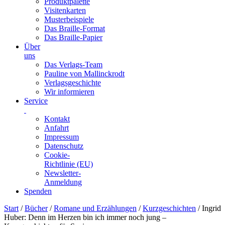
Produktpalette
Visitenkarten
Musterbeispiele
Das Braille-Format
Das Braille-Papier
Über
uns
Das Verlags-Team
Pauline von Mallinckrodt
Verlagsgeschichte
Wir informieren
Service
Kontakt
Anfahrt
Impressum
Datenschutz
Cookie-
Richtlinie (EU)
Newsletter-
Anmeldung
Spenden
Skip
Start
/
Bücher
/
Romane und Erzählungen
/
Kurzgeschichten
/ Ingrid
to
Huber: Denn im Herzen bin ich immer noch jung –