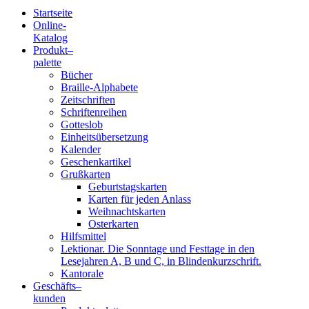
Startseite
Online-
Blindenschrift-
Katalog
Produkt
–
Verlag
palette
Bücher
und
Braille-Alphabete
Zeitschriften
-
Schriftenreihen
Gotteslob
Druckerei
Einheitsübersetzung
Kalender
gGmbH
Geschenkartikel
Grußkarten
Geburtstagskarten
Pauline
Karten für jeden Anlass
von
Weihnachtskarten
Mallinckrodt
Osterkarten
Hilfsmittel
Lektionar. Die Sonntage und Festtage in den
Lesejahren A, B und C, in Blindenkurzschrift.
Kantorale
Geschäfts­
–
kunden