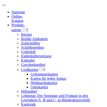
Hauptmenü
Hauptmenü
Startseite
Online-
Katalog
Produkt
–
palette

Bücher
Braille-Alphabete
Zeitschriften
Schriftenreihen
Gotteslob
Einheitsübersetzung
Kalender
Geschenkartikel
Grußkarten

Geburtstagskarten
Karten für jeden Anlass
Weihnachtskarten
Osterkarten
Hilfsmittel
Lektionar. Die Sonntage und Festtage in den
Lesejahren A, B und C, in Blindenkurzschrift.
Kantorale