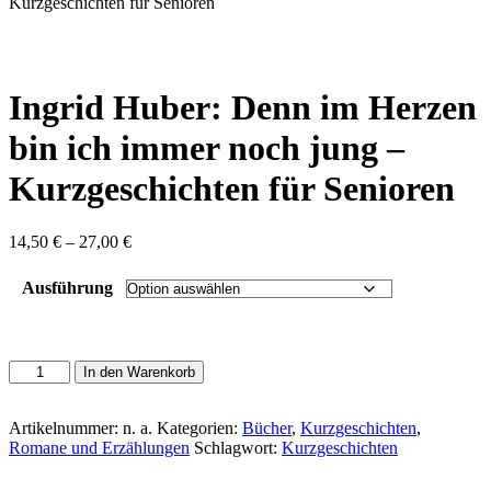
content
Kurzgeschichten für Senioren
Ingrid Huber: Denn im Herzen
bin ich immer noch jung –
Kurzgeschichten für Senioren
Preisspanne:
14,50
€
–
27,00
€
14,50 €
bis
Ausführung
27,00 €
Ingrid
In den Warenkorb
Huber:
Denn
im
Artikelnummer:
n. a.
Kategorien:
Bücher
,
Kurzgeschichten
,
Herzen
Romane und Erzählungen
Schlagwort:
Kurzgeschichten
bin
ich