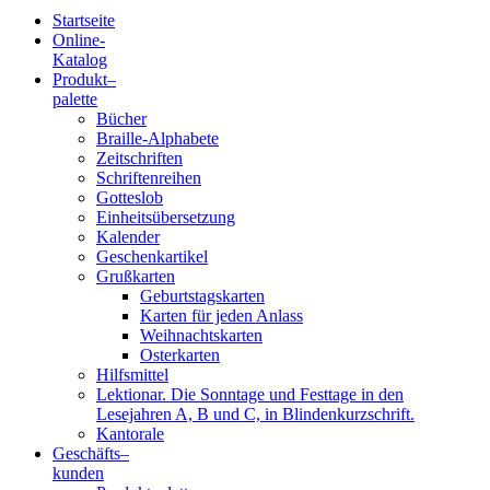
Startseite
Online-
Blindenschrift-
Katalog
Produkt
–
Verlag
palette
Bücher
und
Braille-Alphabete
Zeitschriften
-
Schriftenreihen
Gotteslob
Druckerei
Einheitsübersetzung
Kalender
gGmbH
Geschenkartikel
Grußkarten
Geburtstagskarten
Pauline
Karten für jeden Anlass
von
Weihnachtskarten
Mallinckrodt
Osterkarten
Hilfsmittel
Lektionar. Die Sonntage und Festtage in den
Lesejahren A, B und C, in Blindenkurzschrift.
Kantorale
Geschäfts­
–
kunden