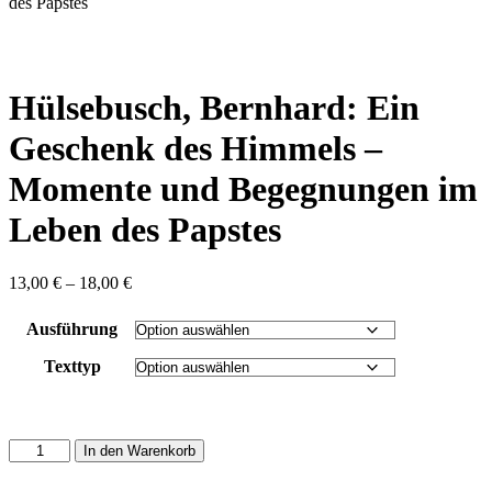
content
des Papstes
Hülsebusch, Bernhard: Ein
Geschenk des Himmels –
Momente und Begegnungen im
Leben des Papstes
Preisspanne:
13,00
€
–
18,00
€
13,00 €
bis
Ausführung
18,00 €
Texttyp
Hülsebusch,
In den Warenkorb
Bernhard:
Ein