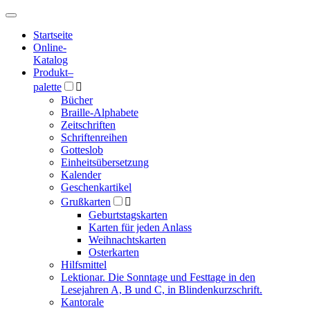
Hauptmenü
Hauptmenü
Startseite
Online-
Katalog
Produkt
–
palette

Bücher
Braille-Alphabete
Zeitschriften
Schriftenreihen
Gotteslob
Einheitsübersetzung
Kalender
Geschenkartikel
Grußkarten

Geburtstagskarten
Karten für jeden Anlass
Weihnachtskarten
Osterkarten
Hilfsmittel
Lektionar. Die Sonntage und Festtage in den
Lesejahren A, B und C, in Blindenkurzschrift.
Kantorale