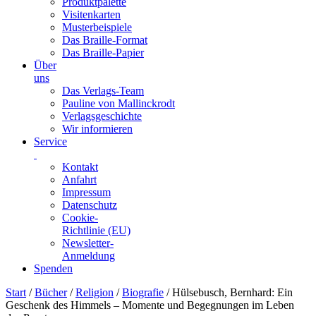
Produktpalette
Visitenkarten
Musterbeispiele
Das Braille-Format
Das Braille-Papier
Über
uns
Das Verlags-Team
Pauline von Mallinckrodt
Verlagsgeschichte
Wir informieren
Service
Kontakt
Anfahrt
Impressum
Datenschutz
Cookie-
Richtlinie (EU)
Newsletter-
Anmeldung
Spenden
Skip
Start
/
Bücher
/
Religion
/
Biografie
/ Hülsebusch, Bernhard: Ein
to
Geschenk des Himmels – Momente und Begegnungen im Leben