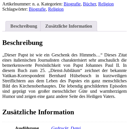
Geschenk
Artikelnummer:
n. a.
Kategorien:
Biografie
,
Bücher
,
Religion
des
Schlagwörter:
Biografie
,
Religion
Himmels
-
Momente
Beschreibung
Zusätzliche Information
und
Begegnungen
im
Beschreibung
Leben
des
„Dieser Papst ist wie ein Geschenk des Himmels…“ Dieses Zitat
Papstes
eines italienischen Journalisten charakterisiert sehr anschaulich die
Menge
bemerkenswerte Persönlichkeit von Papst Johannes Paul II. In
diesem Buch zum 25. „Dienst-Jubiläum“ zeichnet der bekannte
Vatikan-Korrespondent Bernhard Hülsebusch in kurzweiligen
Streiflichtern aus dem Leben des Papstes ein ganz menschliches
Bild des Kirchenoberhauptes. Die lebendig geschilderten Episoden
sind geprägt von großer menschlicher Güte und warmherzigem
Humor und zeigen eine ganz andere Seite des Heiligen Vaters.
Zusätzliche Information
Ausführung
Gedruckt
,
Datei