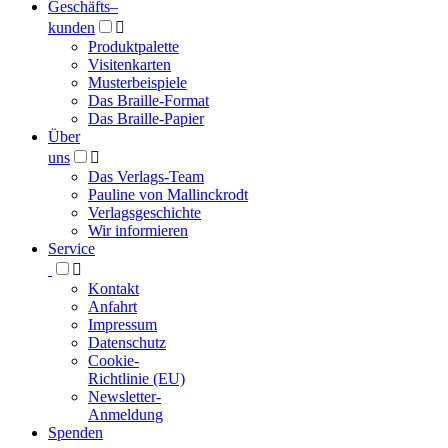
Geschäfts­
–
kunden

Produktpalette
Visitenkarten
Musterbeispiele
Das Braille-Format
Das Braille-Papier
Über
uns

Das Verlags-Team
Pauline von Mallinckrodt
Verlagsgeschichte
Wir informieren
Service

Kontakt
Anfahrt
Impressum
Datenschutz
Cookie-
Richtlinie (EU)
Newsletter-
Anmeldung
Spenden