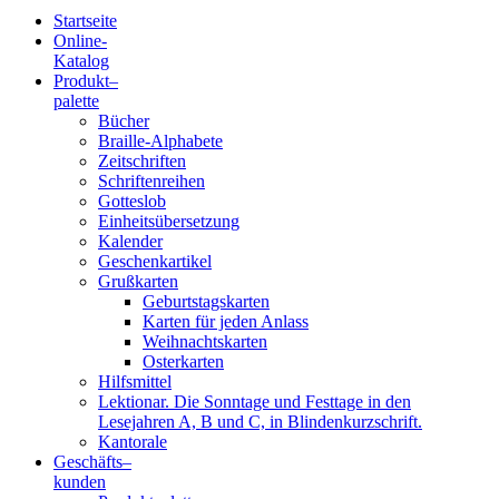
Startseite
Online-
Blindenschrift-
Katalog
Produkt
–
Verlag
palette
Bücher
und
Braille-Alphabete
Zeitschriften
-
Schriftenreihen
Gotteslob
Druckerei
Einheitsübersetzung
Kalender
gGmbH
Geschenkartikel
Grußkarten
Geburtstagskarten
Pauline
Karten für jeden Anlass
von
Weihnachtskarten
Mallinckrodt
Osterkarten
Hilfsmittel
Lektionar. Die Sonntage und Festtage in den
Lesejahren A, B und C, in Blindenkurzschrift.
Kantorale
Geschäfts­
–
kunden