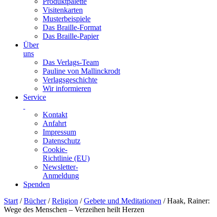
Produktpalette
Visitenkarten
Musterbeispiele
Das Braille-Format
Das Braille-Papier
Über
uns
Das Verlags-Team
Pauline von Mallinckrodt
Verlagsgeschichte
Wir informieren
Service
Kontakt
Anfahrt
Impressum
Datenschutz
Cookie-
Richtlinie (EU)
Newsletter-
Anmeldung
Spenden
Skip
Start
/
Bücher
/
Religion
/
Gebete und Meditationen
/ Haak, Rainer:
to
Wege des Menschen – Verzeihen heilt Herzen