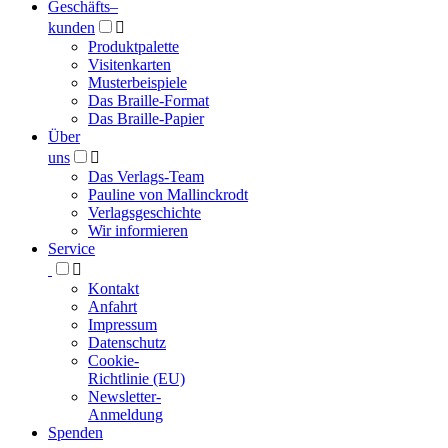
Geschäfts­
–
kunden

Produktpalette
Visitenkarten
Musterbeispiele
Das Braille-Format
Das Braille-Papier
Über
uns

Das Verlags-Team
Pauline von Mallinckrodt
Verlagsgeschichte
Wir informieren
Service

Kontakt
Anfahrt
Impressum
Datenschutz
Cookie-
Richtlinie (EU)
Newsletter-
Anmeldung
Spenden