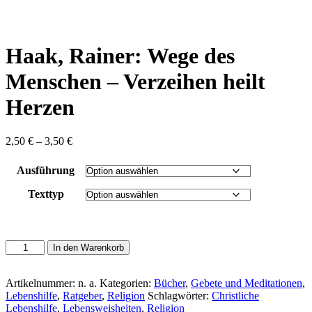
content
Haak, Rainer: Wege des
Menschen – Verzeihen heilt
Herzen
Preisspanne:
2,50
€
–
3,50
€
2,50 €
bis
Ausführung
3,50 €
Texttyp
Haak,
In den Warenkorb
Rainer:
Wege
des
Artikelnummer:
n. a.
Kategorien:
Bücher
,
Gebete und Meditationen
,
Menschen
Lebenshilfe
,
Ratgeber
,
Religion
Schlagwörter:
Christliche
-
Lebenshilfe
,
Lebensweisheiten
,
Religion