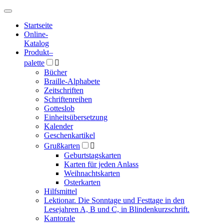
Hauptmenü
Hauptmenü
Startseite
Online-
Katalog
Produkt
–
palette

Bücher
Braille-Alphabete
Zeitschriften
Schriftenreihen
Gotteslob
Einheitsübersetzung
Kalender
Geschenkartikel
Grußkarten

Geburtstagskarten
Karten für jeden Anlass
Weihnachtskarten
Osterkarten
Hilfsmittel
Lektionar. Die Sonntage und Festtage in den
Lesejahren A, B und C, in Blindenkurzschrift.
Kantorale