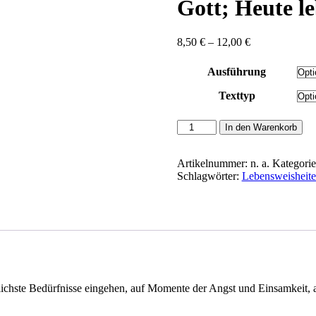
Gott; Heute le
Preisspanne:
8,50
€
–
12,00
€
8,50 €
bis
Ausführung
12,00 €
Texttyp
Haak,
In den Warenkorb
Rainer:
Gebete
-
Artikelnummer:
n. a.
Kategori
Auf
Schlagwörter:
Lebensweisheit
der
Suche
nach
Gott;
Heute
lebe
ich;
Hoffnung
lichste Bedürfnisse eingehen, auf Momente der Angst und Einsamkeit, 
für
die
Welt