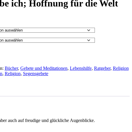
be ich; Hoffnung für die Welt
en:
Bücher
,
Gebete und Meditationen
,
Lebenshilfe
,
Ratgeber
,
Religion
en
,
Religion
,
Segensgebete
aber auch auf freudige und glückliche Augenblicke.