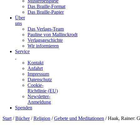
Musterbeispiele
Das Braille-Format
Das Braille-Papier
Über
uns
Das Verlags-Team
Pauline von Mallinckrodt
Verlagsgeschichte
Wir informieren
Service
Kontakt
Anfahrt
Impressum
Datenschutz
Cookie-
Richtlinie (EU)
Newsletter-
Anmeldung
Spenden
Skip
Start
/
Bücher
/
Religion
/
Gebete und Meditationen
/ Haak, Rainer: G
to
content