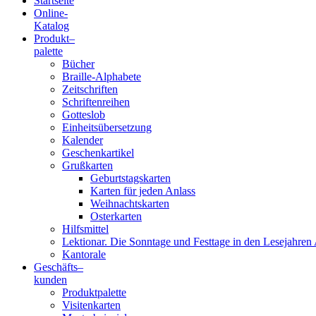
Startseite
Online-
Blindenschrift-
Katalog
Produkt
–
Verlag
palette
Bücher
und
Braille-Alphabete
Zeitschriften
-
Schriftenreihen
Gotteslob
Druckerei
Einheitsübersetzung
Kalender
gGmbH
Geschenkartikel
Grußkarten
Geburtstagskarten
Pauline
Karten für jeden Anlass
von
Weihnachtskarten
Mallinckrodt
Osterkarten
Hilfsmittel
Lektionar. Die Sonntage und Festtage in den Lesejahren 
Kantorale
Geschäfts­
–
kunden
Produktpalette
Visitenkarten