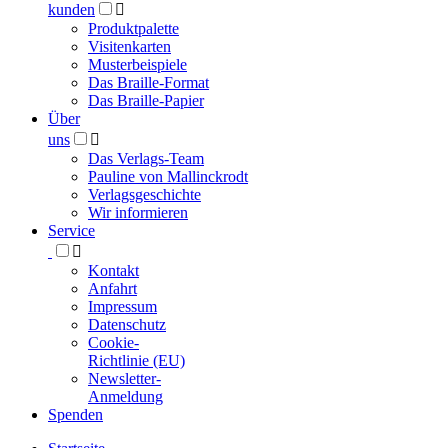
kunden

Produktpalette
Visitenkarten
Musterbeispiele
Das Braille-Format
Das Braille-Papier
Über
uns

Das Verlags-Team
Pauline von Mallinckrodt
Verlagsgeschichte
Wir informieren
Service

Kontakt
Anfahrt
Impressum
Datenschutz
Cookie-
Richtlinie (EU)
Newsletter-
Anmeldung
Spenden