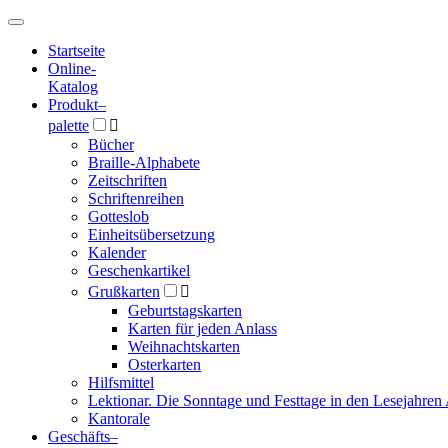
Hauptmenü
Hauptmenü
Startseite
Online-
Katalog
Produkt
–
palette

Bücher
Braille-Alphabete
Zeitschriften
Schriftenreihen
Gotteslob
Einheitsübersetzung
Kalender
Geschenkartikel
Grußkarten

Geburtstagskarten
Karten für jeden Anlass
Weihnachtskarten
Osterkarten
Hilfsmittel
Lektionar. Die Sonntage und Festtage in den Lesejahren 
Kantorale
Geschäfts­
–