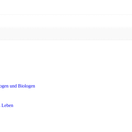
Menge
logen und Biologen
es Leben