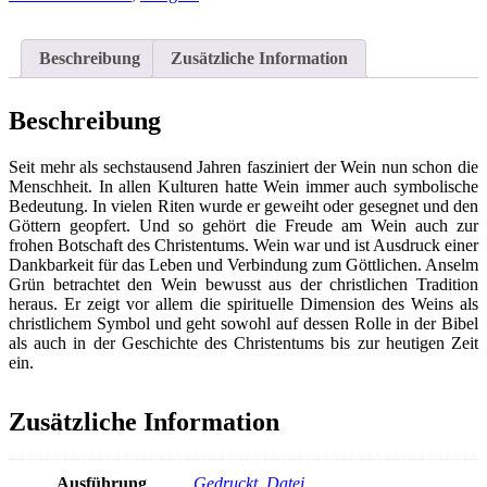
des
Himmels
und
Beschreibung
Zusätzliche Information
der
Erde
Menge
Beschreibung
Seit mehr als sechstausend Jahren fasziniert der Wein nun schon die
Menschheit. In allen Kulturen hatte Wein immer auch symbolische
Bedeutung. In vielen Riten wurde er geweiht oder gesegnet und den
Göttern geopfert. Und so gehört die Freude am Wein auch zur
frohen Botschaft des Christentums. Wein war und ist Ausdruck einer
Dankbarkeit für das Leben und Verbindung zum Göttlichen. Anselm
Grün betrachtet den Wein bewusst aus der christlichen Tradition
heraus. Er zeigt vor allem die spirituelle Dimension des Weins als
christlichem Symbol und geht sowohl auf dessen Rolle in der Bibel
als auch in der Geschichte des Christentums bis zur heutigen Zeit
ein.
Zusätzliche Information
Ausführung
Gedruckt
,
Datei