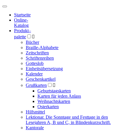
Hauptmenü
Hauptmenü
Startseite
Online-
Katalog
Produkt
–
palette

Bücher
Braille-Alphabete
Zeitschriften
Schriftenreihen
Gotteslob
Einheitsübersetzung
Kalender
Geschenkartikel
Grußkarten

Geburtstagskarten
Karten für jeden Anlass
Weihnachtskarten
Osterkarten
Hilfsmittel
Lektionar. Die Sonntage und Festtage in den
Lesejahren A, B und C, in Blindenkurzschrift.
Kantorale