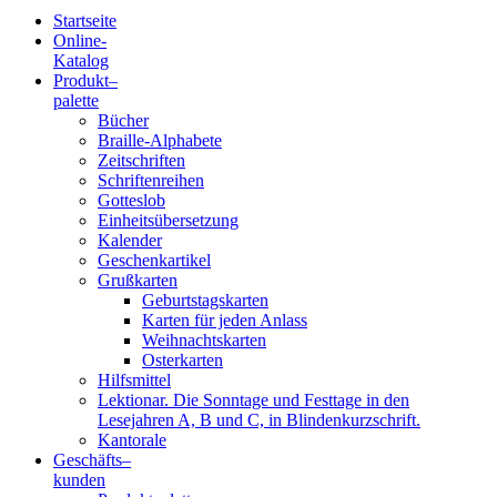
Startseite
Online-
Blindenschrift-
Katalog
Produkt
–
Verlag
palette
Bücher
und
Braille-Alphabete
Zeitschriften
-
Schriftenreihen
Gotteslob
Druckerei
Einheitsübersetzung
Kalender
gGmbH
Geschenkartikel
Grußkarten
Geburtstagskarten
Pauline
Karten für jeden Anlass
von
Weihnachtskarten
Mallinckrodt
Osterkarten
Hilfsmittel
Lektionar. Die Sonntage und Festtage in den
Lesejahren A, B und C, in Blindenkurzschrift.
Kantorale
Geschäfts­
–
kunden