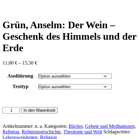
content
Grün, Anselm: Der Wein –
Geschenk des Himmels und der
Erde
Preisspanne:
11,00
€
–
15,50
€
11,00 €
bis
Ausführung
15,50 €
Texttyp
Grün,
In den Warenkorb
Anselm:
Der
Wein
Artikelnummer:
n. a.
Kategorien:
Bücher
,
Gebete und Meditationen
,
-
Religion
,
Religionsgeschichte
,
Theologie und Welt
Schlagwörter:
Geschenk
Lebensweisheiten
,
Religion