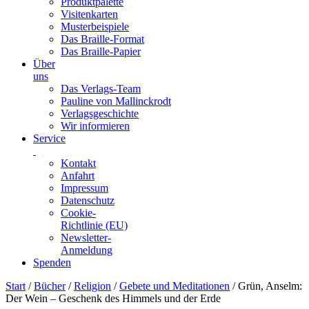
Produktpalette
Visitenkarten
Musterbeispiele
Das Braille-Format
Das Braille-Papier
Über
uns
Das Verlags-Team
Pauline von Mallinckrodt
Verlagsgeschichte
Wir informieren
Service
Kontakt
Anfahrt
Impressum
Datenschutz
Cookie-
Richtlinie (EU)
Newsletter-
Anmeldung
Spenden
Skip
Start
/
Bücher
/
Religion
/
Gebete und Meditationen
/ Grün, Anselm:
to
Der Wein – Geschenk des Himmels und der Erde