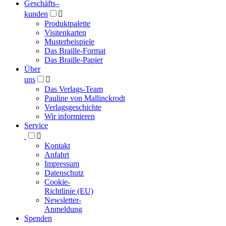
Geschäfts­
–
kunden

Produktpalette
Visitenkarten
Musterbeispiele
Das Braille-Format
Das Braille-Papier
Über
uns

Das Verlags-Team
Pauline von Mallinckrodt
Verlagsgeschichte
Wir informieren
Service

Kontakt
Anfahrt
Impressum
Datenschutz
Cookie-
Richtlinie (EU)
Newsletter-
Anmeldung
Spenden