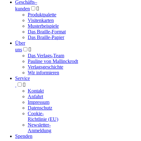
Geschäfts­
–
kunden

Produktpalette
Visitenkarten
Musterbeispiele
Das Braille-Format
Das Braille-Papier
Über
uns

Das Verlags-Team
Pauline von Mallinckrodt
Verlagsgeschichte
Wir informieren
Service

Kontakt
Anfahrt
Impressum
Datenschutz
Cookie-
Richtlinie (EU)
Newsletter-
Anmeldung
Spenden