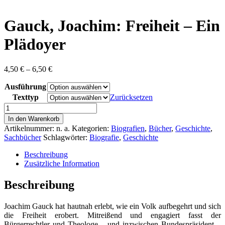
content
Gauck, Joachim: Freiheit – Ein
Plädoyer
Preisspanne:
4,50
€
–
6,50
€
4,50 €
Ausführung
bis
6,50 €
Texttyp
Zurücksetzen
Gauck,
Joachim:
In den Warenkorb
Freiheit
Artikelnummer:
n. a.
Kategorien:
Biografien
,
Bücher
,
Geschichte
,
-
Sachbücher
Schlagwörter:
Biografie
,
Geschichte
Ein
Plädoyer
Beschreibung
Menge
Zusätzliche Information
Beschreibung
Joachim Gauck hat hautnah erlebt, wie ein Volk aufbegehrt und sich
die Freiheit erobert. Mitreißend und engagiert fasst der
Bürgerrechtler und Theologe – und inzwischen Bundespräsident –