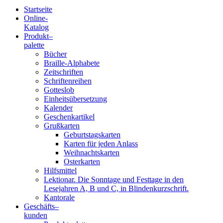
Startseite
Online-
Blindenschrift-
Katalog
Produkt
–
Verlag
palette
Bücher
und
Braille-Alphabete
Zeitschriften
-
Schriftenreihen
Gotteslob
Druckerei
Einheitsübersetzung
Kalender
gGmbH
Geschenkartikel
Grußkarten
Geburtstagskarten
Pauline
Karten für jeden Anlass
von
Weihnachtskarten
Mallinckrodt
Osterkarten
Hilfsmittel
Lektionar. Die Sonntage und Festtage in den
Lesejahren A, B und C, in Blindenkurzschrift.
Kantorale
Geschäfts­
–
kunden