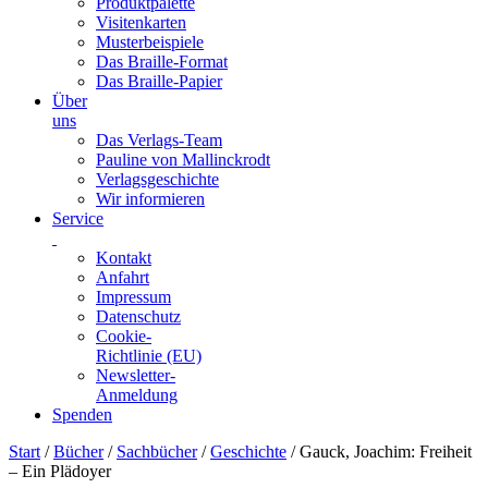
Produktpalette
Visitenkarten
Musterbeispiele
Das Braille-Format
Das Braille-Papier
Über
uns
Das Verlags-Team
Pauline von Mallinckrodt
Verlagsgeschichte
Wir informieren
Service
Kontakt
Anfahrt
Impressum
Datenschutz
Cookie-
Richtlinie (EU)
Newsletter-
Anmeldung
Spenden
Skip
Start
/
Bücher
/
Sachbücher
/
Geschichte
/ Gauck, Joachim: Freiheit
to
– Ein Plädoyer