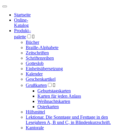
Hauptmenü
Hauptmenü
Startseite
Online-
Katalog
Produkt
–
palette

Bücher
Braille-Alphabete
Zeitschriften
Schriftenreihen
Gotteslob
Einheitsübersetzung
Kalender
Geschenkartikel
Grußkarten

Geburtstagskarten
Karten für jeden Anlass
Weihnachtskarten
Osterkarten
Hilfsmittel
Lektionar. Die Sonntage und Festtage in den
Lesejahren A, B und C, in Blindenkurzschrift.
Kantorale