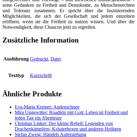
seine Gedanken zu Freiheit und Demokratie, zu Menschenrechten
und Toleranz zusammen. Er spricht über die faszinierenden
Möglichkeiten, die sich der Gesellschaft und jedem einzelnen
eröffnen, wenn sie die Freiheit zu nutzen wissen. Und über die
Notwendigkeit, diese Chancen jetzt zu ergreifen.
Zusätzliche Information
Ausführung
Gedruckt
,
Datei
Texttyp
Kurzschrift
Ähnliche Produkte
Eva-Maria Kremer: Andenschnee
Mira Ungewitter: Roadtrip mit Gott: Leben ist Freiheit und
jeden Tag ein Abenteuer
Christian Linker: Der kleine Rebell: Legenden von
Drachenkämpfern, Kräuterhexen und anderen Heiligen
Stefan Zweig: Händels Auferstehung