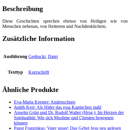
-
Geschichten
Beschreibung
für
jeden
Diese Geschichten sprechen ebenso von Heiligen wie von
Tag
Menschen nebenan, von Heiterem und Nachdenklichem.
vom
Martinsabend
bis
Zusätzliche Information
Dreikönig
Menge
Ausführung
Gedruckt
,
Datei
Texttyp
Kurzschrift
Ähnliche Produkte
Eva-Maria Kremer: Andenschnee
Judith Kerr: Als Hitler das rosa Kaninchen stahl
Anselm Grün und Dr. Rudolf Walter (Hrsg.): Im Herzen der
Spiritualität: Wie sich Muslime und Christen begegnen
können
Papst Franziskus: Vater unser: Das Gebet Jesu neu gelesen