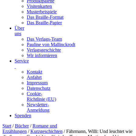
Produktpalette
Visitenkarten
Musterbeispiele
Das Braille-Format
Das Braille-Papier
Über
uns
Das Verlags-Team
Pauline von Mallinckrodt
Verlagsgeschichte
Wir informieren
Service
Kontakt
Anfahrt
Impressum
Datenschutz
Cookie-
Richtlinie (EU)
Newsletter-
Anmeldung
Spenden
Skip
Start
/
Bücher
/
Romane und
to
Erzählungen
/
Kurzgeschichten
/ Fährmann, Willi: Und leuchtet wie