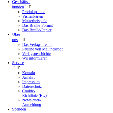
Geschäfts­
–
kunden

Produktpalette
Visitenkarten
Musterbeispiele
Das Braille-Format
Das Braille-Papier
Über
uns

Das Verlags-Team
Pauline von Mallinckrodt
Verlagsgeschichte
Wir informieren
Service

Kontakt
Anfahrt
Impressum
Datenschutz
Cookie-
Richtlinie (EU)
Newsletter-
Anmeldung
Spenden