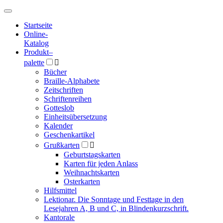
Hauptmenü
Hauptmenü
Startseite
Online-
Katalog
Produkt
–
palette

Bücher
Braille-Alphabete
Zeitschriften
Schriftenreihen
Gotteslob
Einheitsübersetzung
Kalender
Geschenkartikel
Grußkarten

Geburtstagskarten
Karten für jeden Anlass
Weihnachtskarten
Osterkarten
Hilfsmittel
Lektionar. Die Sonntage und Festtage in den
Lesejahren A, B und C, in Blindenkurzschrift.
Kantorale