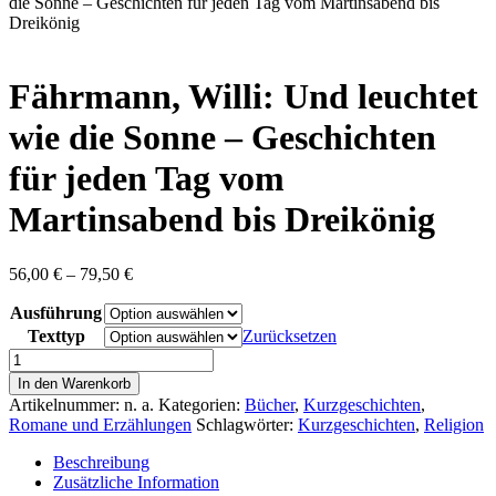
content
die Sonne – Geschichten für jeden Tag vom Martinsabend bis
Dreikönig
Fährmann, Willi: Und leuchtet
wie die Sonne – Geschichten
für jeden Tag vom
Martinsabend bis Dreikönig
Preisspanne:
56,00
€
–
79,50
€
56,00 €
Ausführung
bis
79,50 €
Texttyp
Zurücksetzen
Fährmann,
Willi:
In den Warenkorb
Und
Artikelnummer:
n. a.
Kategorien:
Bücher
,
Kurzgeschichten
,
leuchtet
Romane und Erzählungen
Schlagwörter:
Kurzgeschichten
,
Religion
wie
die
Beschreibung
Sonne
Zusätzliche Information