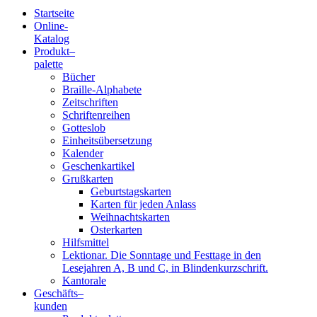
Startseite
Online-
Blindenschrift-
Katalog
Produkt
–
Verlag
palette
Bücher
und
Braille-Alphabete
Zeitschriften
-
Schriftenreihen
Gotteslob
Druckerei
Einheitsübersetzung
Kalender
gGmbH
Geschenkartikel
Grußkarten
Geburtstagskarten
Pauline
Karten für jeden Anlass
von
Weihnachtskarten
Mallinckrodt
Osterkarten
Hilfsmittel
Lektionar. Die Sonntage und Festtage in den
Lesejahren A, B und C, in Blindenkurzschrift.
Kantorale
Geschäfts­
–
kunden