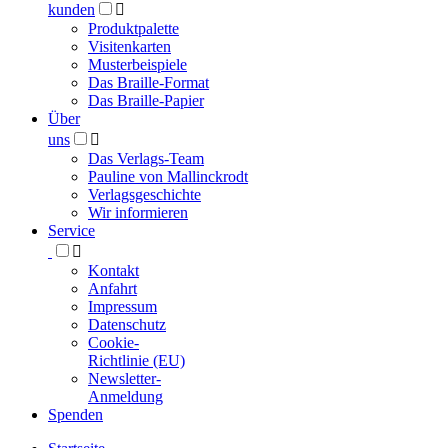
kunden

Produktpalette
Visitenkarten
Musterbeispiele
Das Braille-Format
Das Braille-Papier
Über
uns

Das Verlags-Team
Pauline von Mallinckrodt
Verlagsgeschichte
Wir informieren
Service

Kontakt
Anfahrt
Impressum
Datenschutz
Cookie-
Richtlinie (EU)
Newsletter-
Anmeldung
Spenden