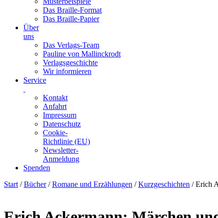
Musterbeispiele
Das Braille-Format
Das Braille-Papier
Über
uns
Das Verlags-Team
Pauline von Mallinckrodt
Verlagsgeschichte
Wir informieren
Service
Kontakt
Anfahrt
Impressum
Datenschutz
Cookie-
Richtlinie (EU)
Newsletter-
Anmeldung
Spenden
Skip
Start
/
Bücher
/
Romane und Erzählungen
/
Kurzgeschichten
/ Erich 
to
content
Erich Ackermann: Märchen und 