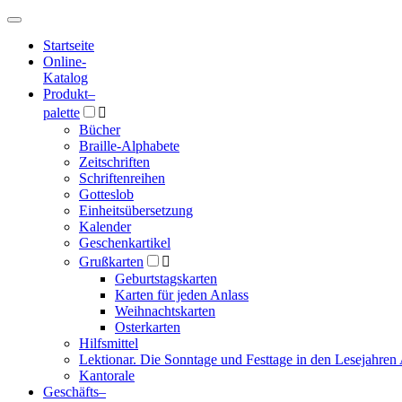
Hauptmenü
Hauptmenü
Startseite
Online-
Katalog
Produkt
–
palette

Bücher
Braille-Alphabete
Zeitschriften
Schriftenreihen
Gotteslob
Einheitsübersetzung
Kalender
Geschenkartikel
Grußkarten

Geburtstagskarten
Karten für jeden Anlass
Weihnachtskarten
Osterkarten
Hilfsmittel
Lektionar. Die Sonntage und Festtage in den Lesejahren 
Kantorale
Geschäfts­
–