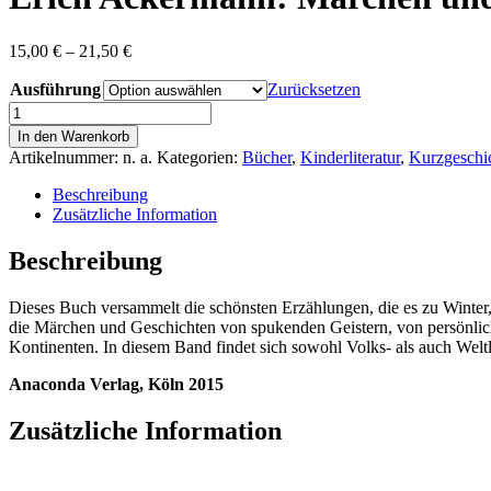
Preisspanne:
15,00
€
–
21,50
€
15,00 €
Ausführung
bis
Zurücksetzen
21,50 €
Erich
Ackermann:
In den Warenkorb
Märchen
Artikelnummer:
n. a.
Kategorien:
Bücher
,
Kinderliteratur
,
Kurzgeschi
und
Geschichten
Beschreibung
zur
Zusätzliche Information
Winterzeit
—
Beschreibung
II
Menge
Dieses Buch versammelt die schönsten Erzählungen, die es zu Winter
die Märchen und Geschichten von spukenden Geistern, von persönli
Kontinenten. In diesem Band findet sich sowohl Volks- als auch Wel
Anaconda Verlag, Köln 2015
Zusätzliche Information