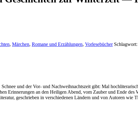
chten
,
Märchen
,
Romane und Erzählungen
,
Vorlesebücher
Schlagwort
, Schnee und der Vor- und Nachweihnachtszeit gibt: Mal hochliteraris
chen Erinnerungen an den Heiligen Abend, vom Zauber und Ende des W
tliteratur, geschrieben in verschiedenen Ländern und von Autoren wi