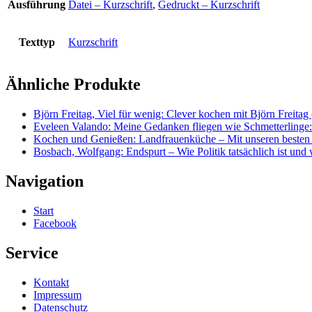
Ausführung
Datei – Kurzschrift
,
Gedruckt – Kurzschrift
Texttyp
Kurzschrift
Ähnliche Produkte
Björn Freitag, Viel für wenig: Clever kochen mit Björn Freita
Eveleen Valando: Meine Gedanken fliegen wie Schmetterlinge:
Kochen und Genießen: Landfrauenküche – Mit unseren besten 
Bosbach, Wolfgang: Endspurt – Wie Politik tatsächlich ist und wi
Navigation
Start
Facebook
Service
Kontakt
Impressum
Datenschutz