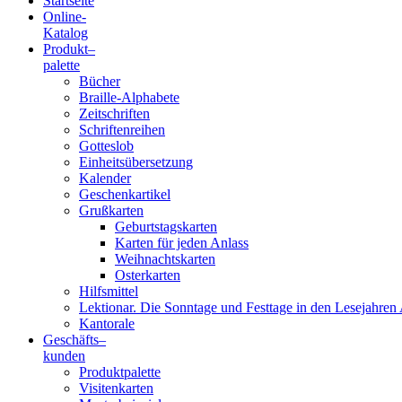
Startseite
Online-
Blindenschrift-
Katalog
Produkt
–
Verlag
palette
Bücher
und
Braille-Alphabete
Zeitschriften
-
Schriftenreihen
Gotteslob
Druckerei
Einheitsübersetzung
Kalender
gGmbH
Geschenkartikel
Grußkarten
Geburtstagskarten
Pauline
Karten für jeden Anlass
von
Weihnachtskarten
Mallinckrodt
Osterkarten
Hilfsmittel
Lektionar. Die Sonntage und Festtage in den Lesejahren 
Kantorale
Geschäfts­
–
kunden
Produktpalette
Visitenkarten