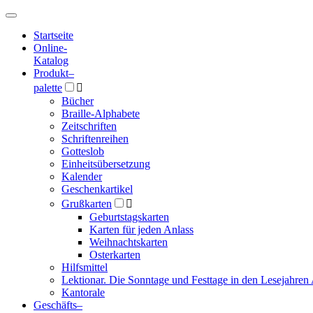
Hauptmenü
Hauptmenü
Startseite
Online-
Katalog
Produkt
–
palette

Bücher
Braille-Alphabete
Zeitschriften
Schriftenreihen
Gotteslob
Einheitsübersetzung
Kalender
Geschenkartikel
Grußkarten

Geburtstagskarten
Karten für jeden Anlass
Weihnachtskarten
Osterkarten
Hilfsmittel
Lektionar. Die Sonntage und Festtage in den Lesejahren 
Kantorale
Geschäfts­
–