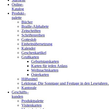
Startseite
Online-
Blindenschrift-
Katalog
Produkt
–
Verlag
palette
Bücher
und
Braille-Alphabete
Zeitschriften
-
Schriftenreihen
Gotteslob
Druckerei
Einheitsübersetzung
Kalender
gGmbH
Geschenkartikel
Grußkarten
Geburtstagskarten
Pauline
Karten für jeden Anlass
von
Weihnachtskarten
Mallinckrodt
Osterkarten
Hilfsmittel
Lektionar. Die Sonntage und Festtage in den Lesejahren 
Kantorale
Geschäfts­
–
kunden
Produktpalette
Visitenkarten