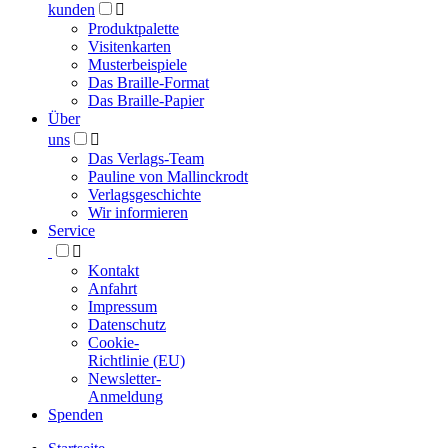
kunden

Produktpalette
Visitenkarten
Musterbeispiele
Das Braille-Format
Das Braille-Papier
Über
uns

Das Verlags-Team
Pauline von Mallinckrodt
Verlagsgeschichte
Wir informieren
Service

Kontakt
Anfahrt
Impressum
Datenschutz
Cookie-
Richtlinie (EU)
Newsletter-
Anmeldung
Spenden