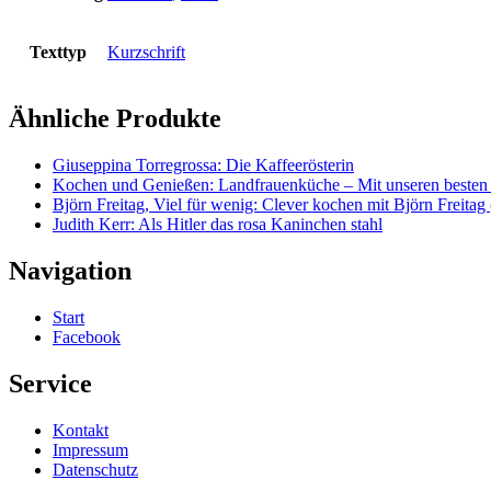
Texttyp
Kurzschrift
Ähnliche Produkte
Giuseppina Torregrossa: Die Kaffeerösterin
Kochen und Genießen: Landfrauenküche – Mit unseren besten 
Björn Freitag, Viel für wenig: Clever kochen mit Björn Freita
Judith Kerr: Als Hitler das rosa Kaninchen stahl
Navigation
Start
Facebook
Service
Kontakt
Impressum
Datenschutz