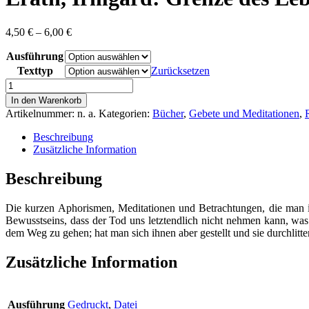
Preisspanne:
4,50
€
–
6,00
€
4,50 €
Ausführung
bis
6,00 €
Texttyp
Zurücksetzen
Erath,
Irmgard:
In den Warenkorb
Grenze
Artikelnummer:
n. a.
Kategorien:
Bücher
,
Gebete und Meditationen
,
des
Lebens,
Beschreibung
aber
Zusätzliche Information
nicht
der
Beschreibung
Liebe
-
Die kurzen Aphorismen, Meditationen und Betrachtungen, die man in
Tröstende
Bewusstseins, dass der Tod uns letztendlich nicht nehmen kann, wa
Gedanken
dem Weg zu gehen; hat man sich ihnen aber gestellt und sie durchlitt
für
Trauernde
Menge
Zusätzliche Information
Ausführung
Gedruckt
,
Datei