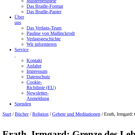
Musterbeispiele
Das Braille-Format
Das Braille-Papier
Über
uns
Das Verlags-Team
Pauline von Mallinckrodt
Verlagsgeschichte
Wir informieren
Service
Kontakt
Anfahrt
Impressum
Datenschutz
Cookie-
Richtlinie (EU)
Newsletter-
Anmeldung
Spenden
Skip
Start
/
Bücher
/
Religion
/
Gebete und Meditationen
/ Erath, Irmgard:
to
content
Erath, Irmgard: Grenze des Leb