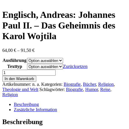
content
Englisch, Andreas: Johannes
Paul II. – Das Geheimnis des
Karol Wojtila
Preisspanne:
64,00
€
–
91,50
€
64,00 €
Ausführung
bis
91,50 €
Texttyp
Zurücksetzen
Englisch,
Andreas:
In den Warenkorb
Johannes
Artikelnummer:
n. a.
Kategorien:
Biografie
,
Bücher
,
Religion
,
Paul
Theologie und Welt
Schlagwörter:
Biografie
,
Humor
,
Reise
,
II.
Religion
-
Das
Beschreibung
Geheimnis
Zusätzliche Information
des
Karol
Beschreibung
Wojtila
Menge