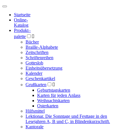
Hauptmenü
Hauptmenü
Startseite
Online-
Katalog
Produkt
–
palette

Bücher
Braille-Alphabete
Zeitschriften
Schriftenreihen
Gotteslob
Einheitsübersetzung
Kalender
Geschenkartikel
Grußkarten

Geburtstagskarten
Karten für jeden Anlass
Weihnachtskarten
Osterkarten
Hilfsmittel
Lektionar. Die Sonntage und Festtage in den
Lesejahren A, B und C, in Blindenkurzschrift.
Kantorale