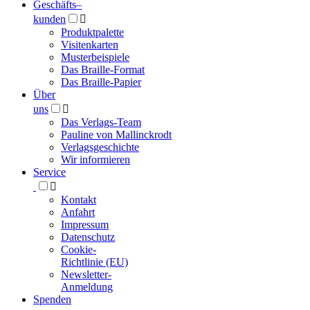
Geschäfts­
–
kunden

Produktpalette
Visitenkarten
Musterbeispiele
Das Braille-Format
Das Braille-Papier
Über
uns

Das Verlags-Team
Pauline von Mallinckrodt
Verlagsgeschichte
Wir informieren
Service

Kontakt
Anfahrt
Impressum
Datenschutz
Cookie-
Richtlinie (EU)
Newsletter-
Anmeldung
Spenden