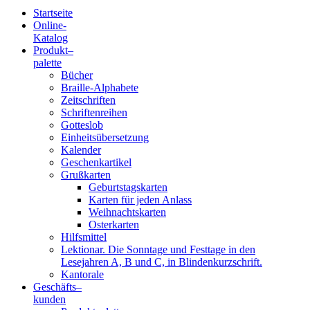
Startseite
Online-
Blindenschrift-
Katalog
Produkt
–
Verlag
palette
Bücher
und
Braille-Alphabete
Zeitschriften
-
Schriftenreihen
Gotteslob
Druckerei
Einheitsübersetzung
Kalender
gGmbH
Geschenkartikel
Grußkarten
Geburtstagskarten
Pauline
Karten für jeden Anlass
von
Weihnachtskarten
Mallinckrodt
Osterkarten
Hilfsmittel
Lektionar. Die Sonntage und Festtage in den
Lesejahren A, B und C, in Blindenkurzschrift.
Kantorale
Geschäfts­
–
kunden