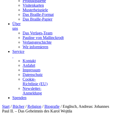
Produktpalette
Visitenkarten
Musterbeispiele
Das Braille-Format
Das Braille-Papier
Über
uns
Das Verlags-Team
Pauline von Mallinckrodt
Verlagsgeschichte
Wir informieren
Service
Kontakt
Anfahrt
Impressum
Datenschutz
Cookie-
Richtlinie (EU)
Newsletter-
Anmeldung
Spenden
Skip
Start
/
Bücher
/
Religion
/
Biografie
/ Englisch, Andreas: Johannes
to
Paul II. – Das Geheimnis des Karol Wojtila