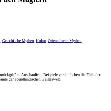
e
,
Griechische Mythen
,
Kultur
,
Orientalische Mythen
urückgriffen. Anschauliche Beispiele verdeutlichen die Fülle der
fänge der abendländischen Geisteswelt.