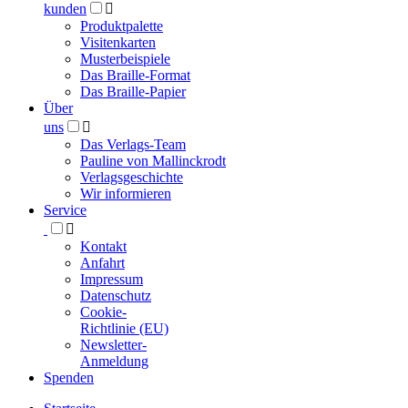
kunden

Produktpalette
Visitenkarten
Musterbeispiele
Das Braille-Format
Das Braille-Papier
Über
uns

Das Verlags-Team
Pauline von Mallinckrodt
Verlagsgeschichte
Wir informieren
Service

Kontakt
Anfahrt
Impressum
Datenschutz
Cookie-
Richtlinie (EU)
Newsletter-
Anmeldung
Spenden