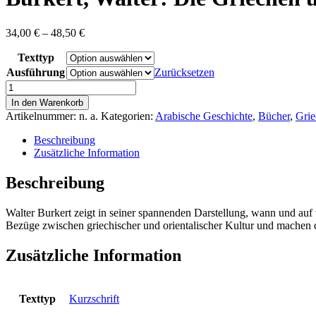
Preisspanne:
34,00
€
–
48,50
€
34,00 €
Texttyp
bis
48,50 €
Ausführung
Zurücksetzen
Burkert,
Walter:
In den Warenkorb
Die
Artikelnummer:
n. a.
Kategorien:
Arabische Geschichte
,
Bücher
,
Grie
Griechen
und
Beschreibung
der
Zusätzliche Information
Orient:
Von
Beschreibung
Homer
bis
Walter Burkert zeigt in seiner spannenden Darstellung, wann und auf w
zu
Bezüge zwischen griechischer und orientalischer Kultur und machen 
den
Magiern
Menge
Zusätzliche Information
Texttyp
Kurzschrift