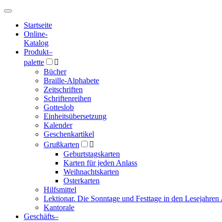
Hauptmenü
Hauptmenü
Startseite
Online-
Katalog
Produkt
–
palette

Bücher
Braille-Alphabete
Zeitschriften
Schriftenreihen
Gotteslob
Einheitsübersetzung
Kalender
Geschenkartikel
Grußkarten

Geburtstagskarten
Karten für jeden Anlass
Weihnachtskarten
Osterkarten
Hilfsmittel
Lektionar. Die Sonntage und Festtage in den Lesejahren 
Kantorale
Geschäfts­
–