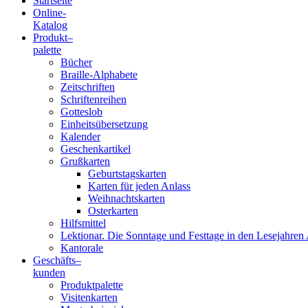
Startseite
Online-
Blindenschrift-
Katalog
Produkt
–
Verlag
palette
Bücher
und
Braille-Alphabete
Zeitschriften
-
Schriftenreihen
Gotteslob
Druckerei
Einheitsübersetzung
Kalender
gGmbH
Geschenkartikel
Grußkarten
Geburtstagskarten
Pauline
Karten für jeden Anlass
von
Weihnachtskarten
Mallinckrodt
Osterkarten
Hilfsmittel
Lektionar. Die Sonntage und Festtage in den Lesejahren 
Kantorale
Geschäfts­
–
kunden
Produktpalette
Visitenkarten