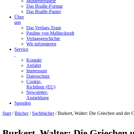
Musterbeispiele
Das Braille-Format
Das Braille-Papier
Über
uns
Das Verlags-Team
Pauline von Mallinckrodt
Verlagsgeschichte
Wir informieren
Service
Kontakt
Anfahrt
Impressum
Datenschutz
Cookie-
Richtlinie (EU)
Newsletter-
Anmeldung
Spenden
Skip
Start
/
Bücher
/
Sachbücher
/ Burkert, Walter: Die Griechen und der 
to
content
Burkert, Walter: Die Griechen 