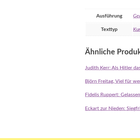
Ausführung
Ge
Texttyp
Kur
Ähnliche Produ
Judith Kerr: Als Hitler d
Björn Freitag, Viel für w
Fidelis Ruppert: Gelasse
Eckart zur Nieden: Siegf