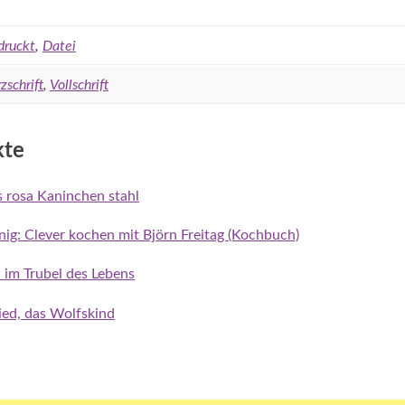
druckt
,
Datei
zschrift
,
Vollschrift
kte
as rosa Kaninchen stahl
enig: Clever kochen mit Björn Freitag (Kochbuch)
n im Trubel des Lebens
ried, das Wolfskind