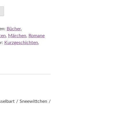
en:
Bücher
,
ten
,
Märchen
,
Romane
r:
Kurzgeschichten
,
elbart / Sneewittchen /