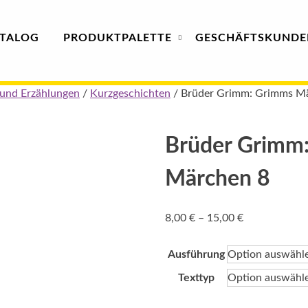
TALOG
PRODUKT
PALETTE
GESCHÄFTS­
KUNDE
und Erzählungen
/
Kurzgeschichten
/ Brüder Grimm: Grimms M
Brüder Grimm
Märchen 8
Preisspanne:
8,00
€
–
15,00
€
8,00 €
bis
Ausführung
15,00 €
Texttyp