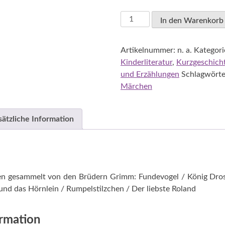
Brüder
In den Warenkorb
Grimm:
Grimms
Artikelnummer:
n. a.
Kategori
Märchen
Kinderliteratur
,
Kurzgeschich
8
und Erzählungen
Schlagwörte
Menge
Märchen
sätzliche Information
n gesammelt von den Brüdern Grimm: Fundevogel / König Dross
und das Hörnlein / Rumpelstilzchen / Der liebste Roland
ormation