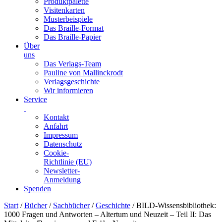
Produktpalette
Visitenkarten
Musterbeispiele
Das Braille-Format
Das Braille-Papier
Über
uns
Das Verlags-Team
Pauline von Mallinckrodt
Verlagsgeschichte
Wir informieren
Service
Kontakt
Anfahrt
Impressum
Datenschutz
Cookie-
Richtlinie (EU)
Newsletter-
Anmeldung
Spenden
Skip
Start
/
Bücher
/
Sachbücher
/
Geschichte
/ BILD-Wissensbibliothek:
to
1000 Fragen und Antworten – Altertum und Neuzeit – Teil II: Das