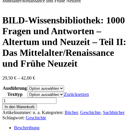
content
Mittelalter/Renaissance und Frühe Neuzeit
BILD-Wissensbibliothek: 1000
Fragen und Antworten –
Altertum und Neuzeit – Teil II:
Das Mittelalter/Renaissance
und Frühe Neuzeit
Preisspanne:
29,50
€
–
42,00
€
29,50 €
Ausführung
bis
42,00 €
Texttyp
Zurücksetzen
BILD-
Wissensbibliothek:
In den Warenkorb
1000
Artikelnummer:
n. a.
Kategorien:
Bücher
,
Geschichte
,
Sachbücher
Fragen
Schlagwort:
Geschichte
und
Antworten
Beschreibung