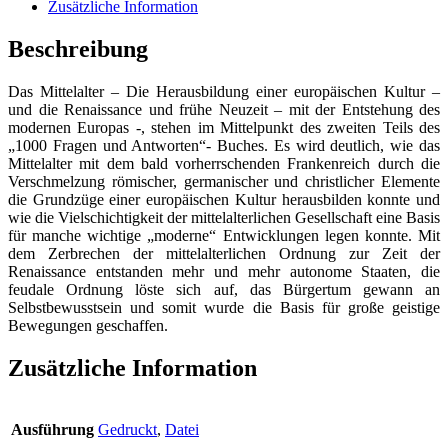
-
Zusätzliche Information
Altertum
und
Beschreibung
Neuzeit
-
Das Mittelalter – Die Herausbildung einer europäischen Kultur –
Teil
und die Renaissance und frühe Neuzeit – mit der Entstehung des
II:
modernen Europas -, stehen im Mittelpunkt des zweiten Teils des
Das
„1000 Fragen und Antworten“- Buches. Es wird deutlich, wie das
Mittelalter/Renaissance
Mittelalter mit dem bald vorherrschenden Frankenreich durch die
und
Verschmelzung römischer, germanischer und christlicher Elemente
Frühe
die Grundzüge einer europäischen Kultur herausbilden konnte und
Neuzeit
wie die Vielschichtigkeit der mittelalterlichen Gesellschaft eine Basis
Menge
für manche wichtige „moderne“ Entwicklungen legen konnte. Mit
dem Zerbrechen der mittelalterlichen Ordnung zur Zeit der
Renaissance entstanden mehr und mehr autonome Staaten, die
feudale Ordnung löste sich auf, das Bürgertum gewann an
Selbstbewusstsein und somit wurde die Basis für große geistige
Bewegungen geschaffen.
Zusätzliche Information
Ausführung
Gedruckt
,
Datei