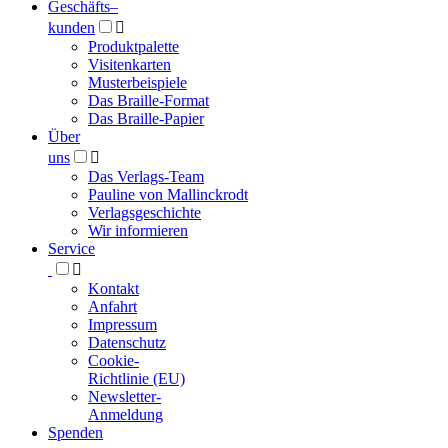
Geschäfts­
–
kunden

Produktpalette
Visitenkarten
Musterbeispiele
Das Braille-Format
Das Braille-Papier
Über
uns

Das Verlags-Team
Pauline von Mallinckrodt
Verlagsgeschichte
Wir informieren
Service

Kontakt
Anfahrt
Impressum
Datenschutz
Cookie-
Richtlinie (EU)
Newsletter-
Anmeldung
Spenden