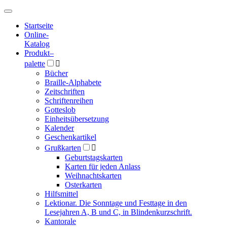
Hauptmenü
Hauptmenü
Startseite
Online-
Katalog
Produkt
–
palette

Bücher
Braille-Alphabete
Zeitschriften
Schriftenreihen
Gotteslob
Einheitsübersetzung
Kalender
Geschenkartikel
Grußkarten

Geburtstagskarten
Karten für jeden Anlass
Weihnachtskarten
Osterkarten
Hilfsmittel
Lektionar. Die Sonntage und Festtage in den
Lesejahren A, B und C, in Blindenkurzschrift.
Kantorale