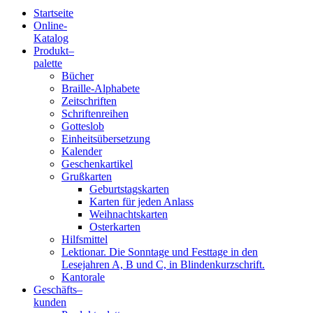
Startseite
Online-
Blindenschrift-
Katalog
Produkt
–
Verlag
palette
Bücher
und
Braille-Alphabete
Zeitschriften
-
Schriftenreihen
Gotteslob
Druckerei
Einheitsübersetzung
Kalender
gGmbH
Geschenkartikel
Grußkarten
Geburtstagskarten
Pauline
Karten für jeden Anlass
von
Weihnachtskarten
Mallinckrodt
Osterkarten
Hilfsmittel
Lektionar. Die Sonntage und Festtage in den
Lesejahren A, B und C, in Blindenkurzschrift.
Kantorale
Geschäfts­
–
kunden