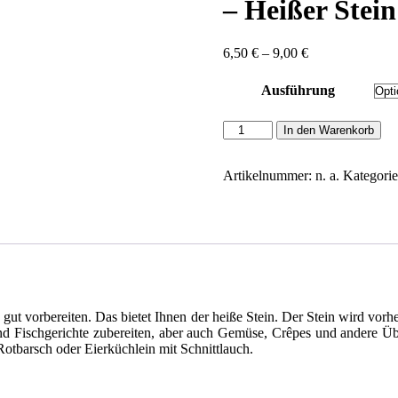
– Heißer Stein
Preisspanne:
6,50
€
–
9,00
€
6,50 €
bis
Ausführung
9,00 €
Adam,
In den Warenkorb
Cornelia:
Neues
Garen
Artikelnummer:
n. a.
Kategori
leicht
gemacht
-
Heißer
Stein
Menge
gut vorbereiten. Das bietet Ihnen der heiße Stein. Der Stein wird vorh
h- und Fischgerichte zubereiten, aber auch Gemüse, Crêpes und andere 
otbarsch oder Eierküchlein mit Schnittlauch.