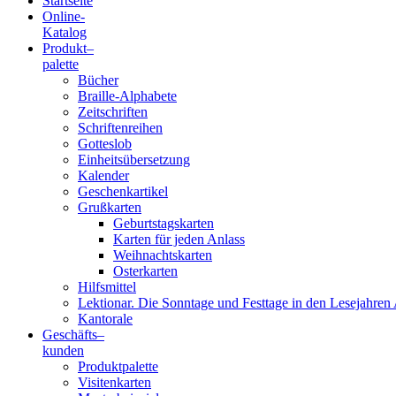
Startseite
Online-
Blindenschrift-
Katalog
Produkt
–
Verlag
palette
Bücher
und
Braille-Alphabete
Zeitschriften
-
Schriftenreihen
Gotteslob
Druckerei
Einheitsübersetzung
Kalender
gGmbH
Geschenkartikel
Grußkarten
Geburtstagskarten
Pauline
Karten für jeden Anlass
von
Weihnachtskarten
Mallinckrodt
Osterkarten
Hilfsmittel
Lektionar. Die Sonntage und Festtage in den Lesejahren 
Kantorale
Geschäfts­
–
kunden
Produktpalette
Visitenkarten