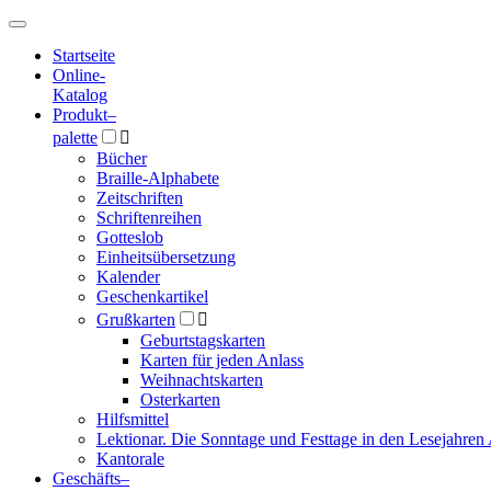
Hauptmenü
Hauptmenü
Startseite
Online-
Katalog
Produkt
–
palette

Bücher
Braille-Alphabete
Zeitschriften
Schriftenreihen
Gotteslob
Einheitsübersetzung
Kalender
Geschenkartikel
Grußkarten

Geburtstagskarten
Karten für jeden Anlass
Weihnachtskarten
Osterkarten
Hilfsmittel
Lektionar. Die Sonntage und Festtage in den Lesejahren 
Kantorale
Geschäfts­
–