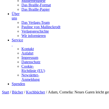
Musterbeispiele
Das Braille-Format
Das Braille-Papier
Über
uns
Das Verlags-Team
Pauline von Mallinckrodt
Verlagsgeschichte
Wir informieren
Service
Kontakt
Anfahrt
Impressum
Datenschutz
Cookie-
Richtlinie (EU)
Newsletter-
Anmeldung
Spenden
Skip
Start
/
Bücher
/
Kochbücher
/ Adam, Cornelia: Neues Garen leicht ge
to
content