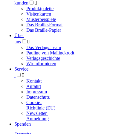
kunden

Produktpalette
Visitenkarten
Musterbeispiele
Das Braille-Format
Das Braille-Papier
Über
uns

Das Verlags-Team
Pauline von Mallinckrodt
Verlagsgeschichte
Wir informieren
Service

Kontakt
Anfahrt
Impressum
Datenschutz
Cookie-
Richtlinie (EU)
Newsletter-
Anmeldung
Spenden