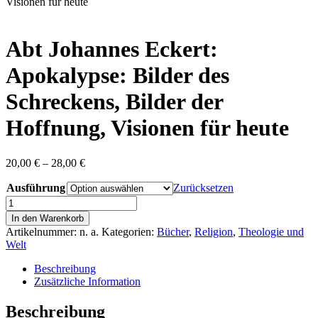
content
Visionen für heute
Abt Johannes Eckert:
Apokalypse: Bilder des
Schreckens, Bilder der
Hoffnung, Visionen für heute
Preisspanne:
20,00
€
–
28,00
€
20,00 €
Ausführung
bis
Zurücksetzen
28,00 €
Abt
Johannes
In den Warenkorb
Eckert:
Artikelnummer:
n. a.
Kategorien:
Bücher
,
Religion
,
Theologie und
Apokalypse:
Welt
Bilder
des
Beschreibung
Schreckens,
Zusätzliche Information
Bilder
der
Beschreibung
Hoffnung,