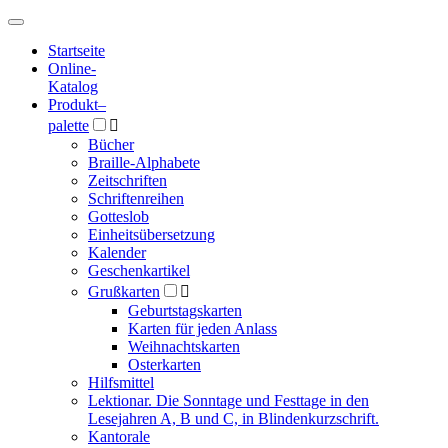
Hauptmenü
Hauptmenü
Startseite
Online-
Katalog
Produkt
–
palette

Bücher
Braille-Alphabete
Zeitschriften
Schriftenreihen
Gotteslob
Einheitsübersetzung
Kalender
Geschenkartikel
Grußkarten

Geburtstagskarten
Karten für jeden Anlass
Weihnachtskarten
Osterkarten
Hilfsmittel
Lektionar. Die Sonntage und Festtage in den
Lesejahren A, B und C, in Blindenkurzschrift.
Kantorale