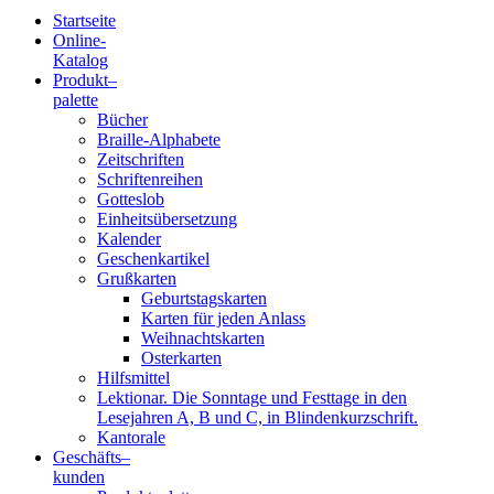
Startseite
Online-
Blindenschrift-
Katalog
Produkt
–
Verlag
palette
Bücher
und
Braille-Alphabete
Zeitschriften
-
Schriftenreihen
Gotteslob
Druckerei
Einheitsübersetzung
Kalender
gGmbH
Geschenkartikel
Grußkarten
Geburtstagskarten
Pauline
Karten für jeden Anlass
von
Weihnachtskarten
Mallinckrodt
Osterkarten
Hilfsmittel
Lektionar. Die Sonntage und Festtage in den
Lesejahren A, B und C, in Blindenkurzschrift.
Kantorale
Geschäfts­
–
kunden