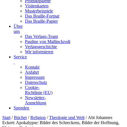
Produktpalette
Visitenkarten
Musterbeispiele
Das Braille-Format
Das Braille-Papier
Über
uns
Das Verlags-Team
Pauline von Mallinckrodt
Verlagsgeschichte
Wir informieren
Service
Kontakt
Anfahrt
Impressum
Datenschutz
Cookie-
Richtlinie (EU)
Newsletter-
Anmeldung
Spenden
Skip
Start
/
Bücher
/
Religion
/
Theologie und Welt
/ Abt Johannes
to
Eckert: Apokalypse: Bilder des Schreckens, Bilder der Hoffnung,