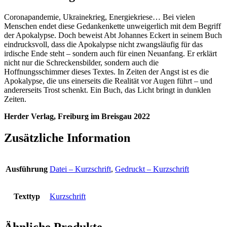
Visionen
Coronapandemie, Ukrainekrieg, Energiekriese… Bei vielen
für
Menschen endet diese Gedankenkette unweigerlich mit dem Begriff
heute
der Apokalypse. Doch beweist Abt Johannes Eckert in seinem Buch
Menge
eindrucksvoll, dass die Apokalypse nicht zwangsläufig für das
irdische Ende steht – sondern auch für einen Neuanfang. Er erklärt
nicht nur die Schreckensbilder, sondern auch die
Hoffnungsschimmer dieses Textes. In Zeiten der Angst ist es die
Apokalypse, die uns einerseits die Realität vor Augen führt – und
andererseits Trost schenkt. Ein Buch, das Licht bringt in dunklen
Zeiten.
Herder Verlag, Freiburg im Breisgau 2022
Zusätzliche Information
Ausführung
Datei – Kurzschrift
,
Gedruckt – Kurzschrift
Texttyp
Kurzschrift