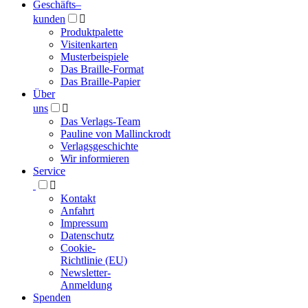
Geschäfts­
–
kunden

Produktpalette
Visitenkarten
Musterbeispiele
Das Braille-Format
Das Braille-Papier
Über
uns

Das Verlags-Team
Pauline von Mallinckrodt
Verlagsgeschichte
Wir informieren
Service

Kontakt
Anfahrt
Impressum
Datenschutz
Cookie-
Richtlinie (EU)
Newsletter-
Anmeldung
Spenden