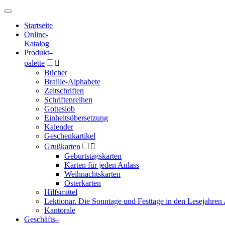
Hauptmenü
Hauptmenü
Startseite
Online-
Katalog
Produkt
–
palette

Bücher
Braille-Alphabete
Zeitschriften
Schriftenreihen
Gotteslob
Einheitsübersetzung
Kalender
Geschenkartikel
Grußkarten

Geburtstagskarten
Karten für jeden Anlass
Weihnachtskarten
Osterkarten
Hilfsmittel
Lektionar. Die Sonntage und Festtage in den Lesejahren 
Kantorale
Geschäfts­
–