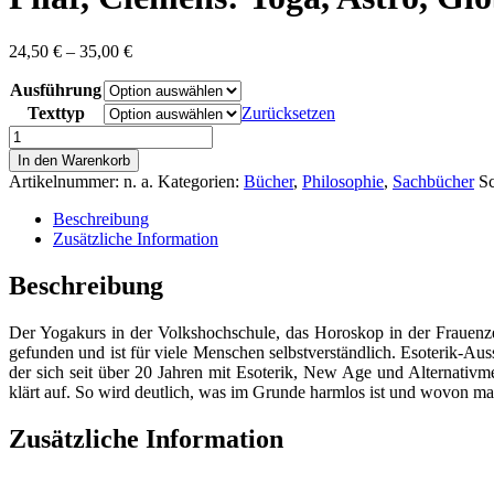
Preisspanne:
24,50
€
–
35,00
€
24,50 €
Ausführung
bis
35,00 €
Texttyp
Zurücksetzen
Pilar,
Clemens:
In den Warenkorb
Yoga,
Artikelnummer:
n. a.
Kategorien:
Bücher
,
Philosophie
,
Sachbücher
S
Astro,
Globuli
Beschreibung
-
Zusätzliche Information
Christlicher
Glaube
Beschreibung
&
Alltagsesoterik
Der Yogakurs in der Volkshochschule, das Horoskop in der Frauenzei
Menge
gefunden und ist für viele Menschen selbstverständlich. Esoterik-Au
der sich seit über 20 Jahren mit Esoterik, New Age und Alternativmed
klärt auf. So wird deutlich, was im Grunde harmlos ist und wovon man 
Zusätzliche Information