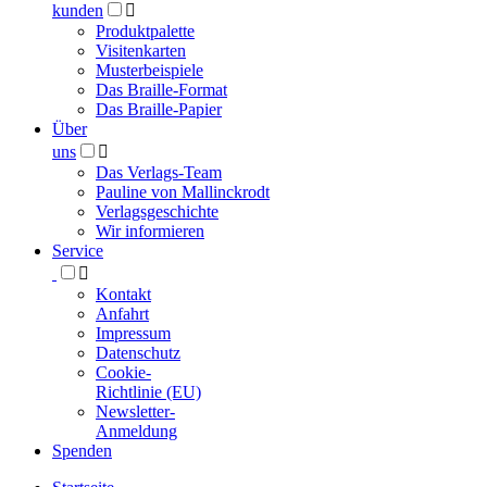
kunden

Produktpalette
Visitenkarten
Musterbeispiele
Das Braille-Format
Das Braille-Papier
Über
uns

Das Verlags-Team
Pauline von Mallinckrodt
Verlagsgeschichte
Wir informieren
Service

Kontakt
Anfahrt
Impressum
Datenschutz
Cookie-
Richtlinie (EU)
Newsletter-
Anmeldung
Spenden