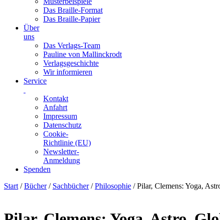
Musterbeispiele
Das Braille-Format
Das Braille-Papier
Über
uns
Das Verlags-Team
Pauline von Mallinckrodt
Verlagsgeschichte
Wir informieren
Service
Kontakt
Anfahrt
Impressum
Datenschutz
Cookie-
Richtlinie (EU)
Newsletter-
Anmeldung
Spenden
Skip
Start
/
Bücher
/
Sachbücher
/
Philosophie
/ Pilar, Clemens: Yoga, Astr
to
content
Pilar, Clemens: Yoga, Astro, Glo