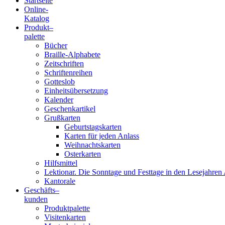
Startseite
Online-
Blindenschrift-
Katalog
Produkt
–
Verlag
palette
Bücher
und
Braille-Alphabete
Zeitschriften
-
Schriftenreihen
Gotteslob
Druckerei
Einheitsübersetzung
Kalender
gGmbH
Geschenkartikel
Grußkarten
Geburtstagskarten
Pauline
Karten für jeden Anlass
von
Weihnachtskarten
Mallinckrodt
Osterkarten
Hilfsmittel
Lektionar. Die Sonntage und Festtage in den Lesejahren 
Kantorale
Geschäfts­
–
kunden
Produktpalette
Visitenkarten