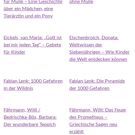
für Mulle – Eine Geschichte
ohne Mulle
über ein Mädchen, eine
Tierärztin und ein Pony
Eickels, van Maria: „Gott ist
Elschenbroich, Donata:
bei mir jeden Tag“ – Gebete
Weltwissen der
für Kinder
Siebenjährigen – Wie Kinder
die Welt entdecken können
Fabian Lenk: 1000 Gefahren
Fabian Lenk: Die Pyramide
in der Wildnis
der 1000 Gefahren
Fährmann, Willi /
Fährmann, Willi: Das Feuer
Bedrischka-Bös, Barbara:
des Prometheus –
Der wunderbare Teppich
Griechische Sagen neu
erzählt