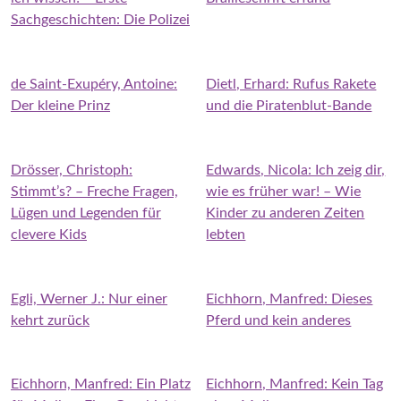
Sachgeschichten: Die Polizei
de Saint-Exupéry, Antoine:
Dietl, Erhard: Rufus Rakete
Der kleine Prinz
und die Piratenblut-Bande
Drösser, Christoph:
Edwards, Nicola: Ich zeig dir,
Stimmt’s? – Freche Fragen,
wie es früher war! – Wie
Lügen und Legenden für
Kinder zu anderen Zeiten
clevere Kids
lebten
Egli, Werner J.: Nur einer
Eichhorn, Manfred: Dieses
kehrt zurück
Pferd und kein anderes
Eichhorn, Manfred: Ein Platz
Eichhorn, Manfred: Kein Tag