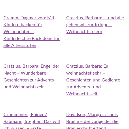
Cramm, Dagmar von: Mit
Cratzius, Barbara: … und alle
Kindern backen für
gehen wir zur Krippe –
Weihnachten –
Weihnachtsfeiern
Kinderleichte Backideen für
alle Altersstufen
Cratzius, Barbara: Engel der
Cratzius, Barbara: Es
Nacht – Wunderbare
weihnachtet sehr –
Geschichten zur Advents-
Geschichten und Gedichte
und Weihnachtszeit
zur Advents- und
Weihnachtszeit
Crummenerl, Rainer /
Davidson, Margret : Louis
Baumann, Stephan: Das will
Braille – der Junge der die
ich wissen! – Erste
Brailleschrift erfand