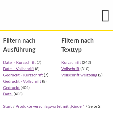
Hauptmenü
Blindenschrift-
Verlag
und
-
Druckerei
gGmbH
Skip
Pauline
Filtern nach
Filtern nach
to
von
Mallinckrodt
content
Ausführung
Texttyp
Datei - Kurzschrift
(7)
Kurzschrift
(242)
Datei - Vollschrift
(8)
Vollschrift
(310)
Gedruckt - Kurzschrift
(7)
Vollschrift weitzeilig
(2)
Gedruckt - Vollschrift
(8)
Gedruckt
(404)
Datei
(403)
Start
/
Produkte verschlagwortet mit „Kinder“
/ Seite 2