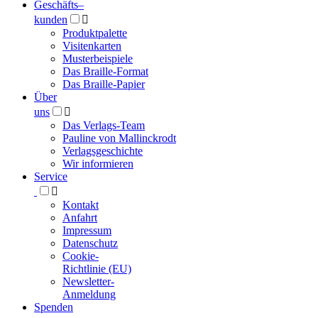
Geschäfts­
–
kunden

Produktpalette
Visitenkarten
Musterbeispiele
Das Braille-Format
Das Braille-Papier
Über
uns

Das Verlags-Team
Pauline von Mallinckrodt
Verlagsgeschichte
Wir informieren
Service

Kontakt
Anfahrt
Impressum
Datenschutz
Cookie-
Richtlinie (EU)
Newsletter-
Anmeldung
Spenden