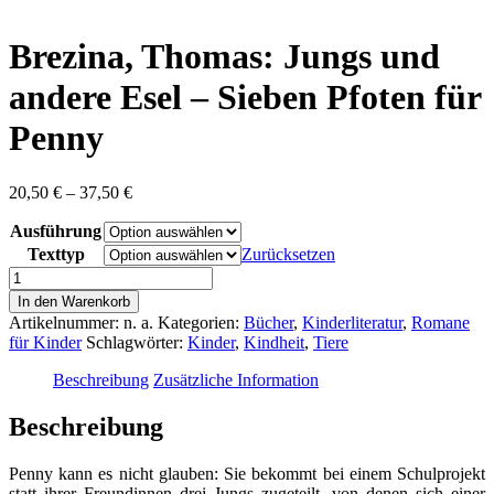
content
Brezina, Thomas: Jungs und
andere Esel – Sieben Pfoten für
Penny
Preisspanne:
20,50
€
–
37,50
€
20,50 €
Ausführung
bis
37,50 €
Texttyp
Zurücksetzen
Brezina,
Thomas:
In den Warenkorb
Jungs
Artikelnummer:
n. a.
Kategorien:
Bücher
,
Kinderliteratur
,
Romane
und
für Kinder
Schlagwörter:
Kinder
,
Kindheit
,
Tiere
andere
Esel
Beschreibung
Zusätzliche Information
-
Sieben
Beschreibung
Pfoten
für
Penny kann es nicht glauben: Sie bekommt bei einem Schulprojekt
Penny
statt ihrer Freundinnen drei Jungs zugeteilt, von denen sich einer
Menge