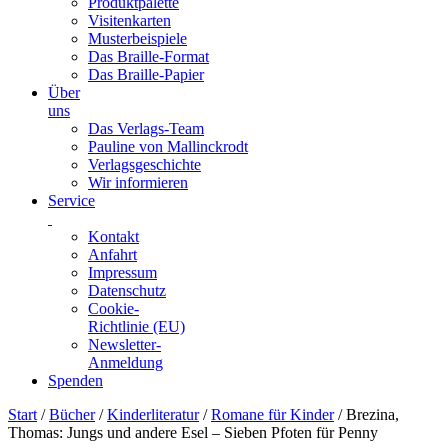
Produktpalette
Visitenkarten
Musterbeispiele
Das Braille-Format
Das Braille-Papier
Über
uns
Das Verlags-Team
Pauline von Mallinckrodt
Verlagsgeschichte
Wir informieren
Service
Kontakt
Anfahrt
Impressum
Datenschutz
Cookie-
Richtlinie (EU)
Newsletter-
Anmeldung
Spenden
Skip
Start
/
Bücher
/
Kinderliteratur
/
Romane für Kinder
/ Brezina,
to
Thomas: Jungs und andere Esel – Sieben Pfoten für Penny