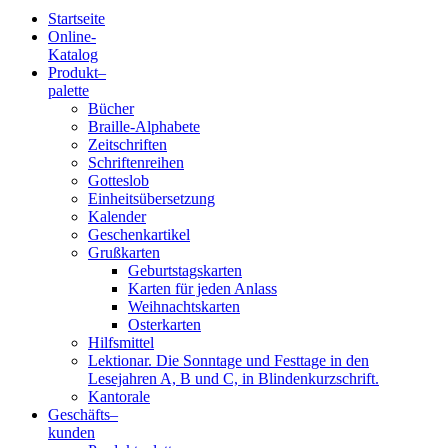
Startseite
Online-
Blindenschrift-
Katalog
Produkt
–
Verlag
palette
Bücher
und
Braille-Alphabete
Zeitschriften
-
Schriftenreihen
Gotteslob
Druckerei
Einheitsübersetzung
Kalender
gGmbH
Geschenkartikel
Grußkarten
Geburtstagskarten
Pauline
Karten für jeden Anlass
von
Weihnachtskarten
Mallinckrodt
Osterkarten
Hilfsmittel
Lektionar. Die Sonntage und Festtage in den
Lesejahren A, B und C, in Blindenkurzschrift.
Kantorale
Geschäfts­
–
kunden