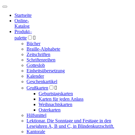
Hauptmenü
Hauptmenü
Startseite
Online-
Katalog
Produkt
–
palette

Bücher
Braille-Alphabete
Zeitschriften
Schriftenreihen
Gotteslob
Einheitsübersetzung
Kalender
Geschenkartikel
Grußkarten

Geburtstagskarten
Karten für jeden Anlass
Weihnachtskarten
Osterkarten
Hilfsmittel
Lektionar. Die Sonntage und Festtage in den
Lesejahren A, B und C, in Blindenkurzschrift.
Kantorale