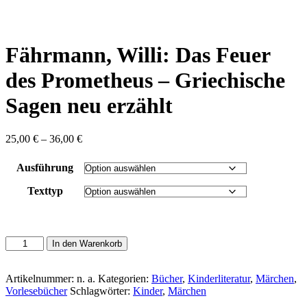
content
Fährmann, Willi: Das Feuer
des Prometheus – Griechische
Sagen neu erzählt
Preisspanne:
25,00
€
–
36,00
€
25,00 €
bis
Ausführung
36,00 €
Texttyp
Fährmann,
In den Warenkorb
Willi:
Das
Feuer
Artikelnummer:
n. a.
Kategorien:
Bücher
,
Kinderliteratur
,
Märchen
,
des
Vorlesebücher
Schlagwörter:
Kinder
,
Märchen
Prometheus