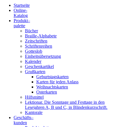
Startseite
Online-
Blindenschrift-
Katalog
Produkt
–
Verlag
palette
Bücher
und
Braille-Alphabete
Zeitschriften
-
Schriftenreihen
Gotteslob
Druckerei
Einheitsübersetzung
Kalender
gGmbH
Geschenkartikel
Grußkarten
Geburtstagskarten
Pauline
Karten für jeden Anlass
von
Weihnachtskarten
Mallinckrodt
Osterkarten
Hilfsmittel
Lektionar. Die Sonntage und Festtage in den
Lesejahren A, B und C, in Blindenkurzschrift.
Kantorale
Geschäfts­
–
kunden