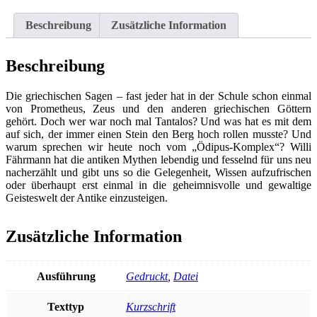
-
Griechische
Beschreibung
Zusätzliche Information
Sagen
neu
erzählt
Beschreibung
Menge
Die griechischen Sagen – fast jeder hat in der Schule schon einmal
von Prometheus, Zeus und den anderen griechischen Göttern
gehört. Doch wer war noch mal Tantalos? Und was hat es mit dem
auf sich, der immer einen Stein den Berg hoch rollen musste? Und
warum sprechen wir heute noch vom „Ödipus-Komplex“? Willi
Fährmann hat die antiken Mythen lebendig und fesselnd für uns neu
nacherzählt und gibt uns so die Gelegenheit, Wissen aufzufrischen
oder überhaupt erst einmal in die geheimnisvolle und gewaltige
Geisteswelt der Antike einzusteigen.
Zusätzliche Information
Ausführung
Gedruckt
,
Datei
Texttyp
Kurzschrift