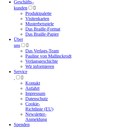
Geschäfts­
–
kunden

Produktpalette
Visitenkarten
Musterbeispiele
Das Braille-Format
Das Braille-Papier
Über
uns

Das Verlags-Team
Pauline von Mallinckrodt
Verlagsgeschichte
Wir informieren
Service

Kontakt
Anfahrt
Impressum
Datenschutz
Cookie-
Richtlinie (EU)
Newsletter-
Anmeldung
Spenden