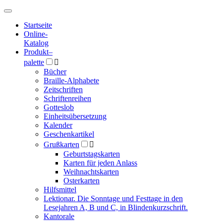
Hauptmenü
Hauptmenü
Startseite
Online-
Katalog
Produkt
–
palette

Bücher
Braille-Alphabete
Zeitschriften
Schriftenreihen
Gotteslob
Einheitsübersetzung
Kalender
Geschenkartikel
Grußkarten

Geburtstagskarten
Karten für jeden Anlass
Weihnachtskarten
Osterkarten
Hilfsmittel
Lektionar. Die Sonntage und Festtage in den
Lesejahren A, B und C, in Blindenkurzschrift.
Kantorale