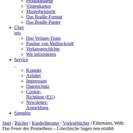
Produktpalette
Visitenkarten
Musterbeispiele
Das Braille-Format
Das Braille-Papier
Über
uns
Das Verlags-Team
Pauline von Mallinckrodt
Verlagsgeschichte
Wir informieren
Service
Kontakt
Anfahrt
Impressum
Datenschutz
Cookie-
Richtlinie (EU)
Newsletter-
Anmeldung
Spenden
Skip
Start
/
Bücher
/
Kinderliteratur
/
Vorlesebücher
/ Fährmann, Willi:
to
Das Feuer des Prometheus – Griechische Sagen neu erzählt