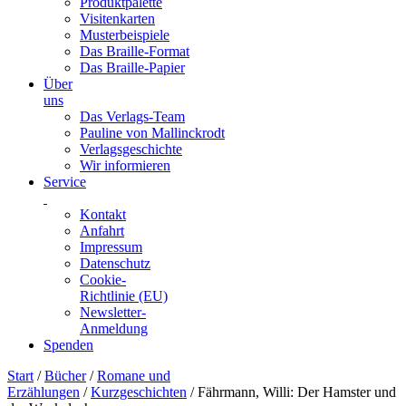
Produktpalette
Visitenkarten
Musterbeispiele
Das Braille-Format
Das Braille-Papier
Über
uns
Das Verlags-Team
Pauline von Mallinckrodt
Verlagsgeschichte
Wir informieren
Service
Kontakt
Anfahrt
Impressum
Datenschutz
Cookie-
Richtlinie (EU)
Newsletter-
Anmeldung
Spenden
Skip
Start
/
Bücher
/
Romane und
to
Erzählungen
/
Kurzgeschichten
/ Fährmann, Willi: Der Hamster und