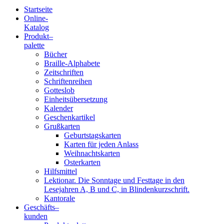
Startseite
Online-
Blindenschrift-
Katalog
Produkt
–
Verlag
palette
Bücher
und
Braille-Alphabete
Zeitschriften
-
Schriftenreihen
Gotteslob
Druckerei
Einheitsübersetzung
Kalender
gGmbH
Geschenkartikel
Grußkarten
Geburtstagskarten
Pauline
Karten für jeden Anlass
von
Weihnachtskarten
Mallinckrodt
Osterkarten
Hilfsmittel
Lektionar. Die Sonntage und Festtage in den
Lesejahren A, B und C, in Blindenkurzschrift.
Kantorale
Geschäfts­
–
kunden