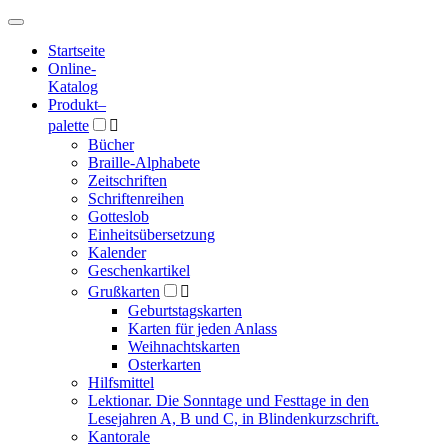
Hauptmenü
Hauptmenü
Startseite
Online-
Katalog
Produkt
–
palette

Bücher
Braille-Alphabete
Zeitschriften
Schriftenreihen
Gotteslob
Einheitsübersetzung
Kalender
Geschenkartikel
Grußkarten

Geburtstagskarten
Karten für jeden Anlass
Weihnachtskarten
Osterkarten
Hilfsmittel
Lektionar. Die Sonntage und Festtage in den
Lesejahren A, B und C, in Blindenkurzschrift.
Kantorale