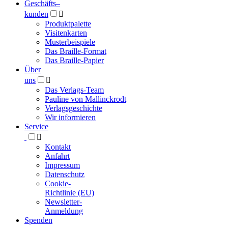
Geschäfts­
–
kunden

Produktpalette
Visitenkarten
Musterbeispiele
Das Braille-Format
Das Braille-Papier
Über
uns

Das Verlags-Team
Pauline von Mallinckrodt
Verlagsgeschichte
Wir informieren
Service

Kontakt
Anfahrt
Impressum
Datenschutz
Cookie-
Richtlinie (EU)
Newsletter-
Anmeldung
Spenden