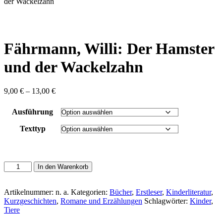
content
der Wackelzahn
Fährmann, Willi: Der Hamster
und der Wackelzahn
Preisspanne:
9,00
€
–
13,00
€
9,00 €
bis
Ausführung
13,00 €
Texttyp
Fährmann,
In den Warenkorb
Willi:
Der
Hamster
Artikelnummer:
n. a.
Kategorien:
Bücher
,
Erstleser
,
Kinderliteratur
,
und
Kurzgeschichten
,
Romane und Erzählungen
Schlagwörter:
Kinder
,
der
Tiere
Wackelzahn