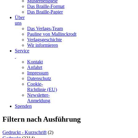
Musterbeispiele
Das Braille-Format
Das Braille-Papier
Über
uns
Das Verlags-Team
Pauline von Mallinckrodt
Verlagsgeschichte
Wir informieren
Service
Kontakt
Anfahrt
Impressum
Datenschutz
Cookie-
Richtlinie (EU)
Newsletter-
Anmeldung
Spenden
Skip
Filtern nach Ausführung
to
content
Gedruckt - Kurzschrift
(2)