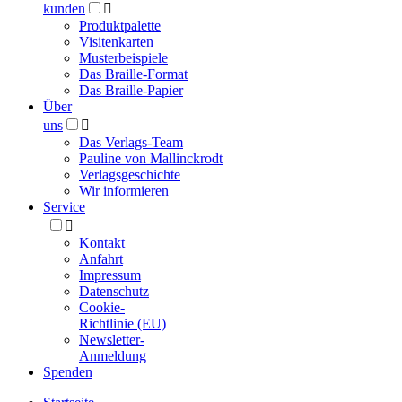
kunden

Produktpalette
Visitenkarten
Musterbeispiele
Das Braille-Format
Das Braille-Papier
Über
uns

Das Verlags-Team
Pauline von Mallinckrodt
Verlagsgeschichte
Wir informieren
Service

Kontakt
Anfahrt
Impressum
Datenschutz
Cookie-
Richtlinie (EU)
Newsletter-
Anmeldung
Spenden