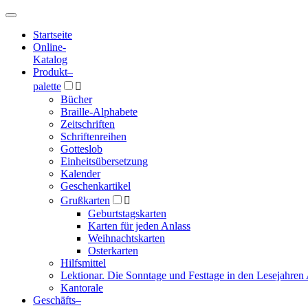
Hauptmenü
Hauptmenü
Startseite
Online-
Katalog
Produkt
–
palette

Bücher
Braille-Alphabete
Zeitschriften
Schriftenreihen
Gotteslob
Einheitsübersetzung
Kalender
Geschenkartikel
Grußkarten

Geburtstagskarten
Karten für jeden Anlass
Weihnachtskarten
Osterkarten
Hilfsmittel
Lektionar. Die Sonntage und Festtage in den Lesejahren 
Kantorale
Geschäfts­
–