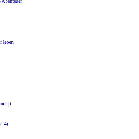
e Abenteuer
r leben
and 1)
d 4)