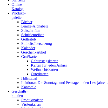
Startseite
Online-
Blindenschrift-
Katalog
Produkt
–
Verlag
palette
Bücher
und
Braille-Alphabete
Zeitschriften
-
Schriftenreihen
Gotteslob
Druckerei
Einheitsübersetzung
Kalender
gGmbH
Geschenkartikel
Grußkarten
Geburtstagskarten
Pauline
Karten für jeden Anlass
von
Weihnachtskarten
Mallinckrodt
Osterkarten
Hilfsmittel
Lektionar. Die Sonntage und Festtage in den Lesejahren 
Kantorale
Geschäfts­
–
kunden
Produktpalette
Visitenkarten