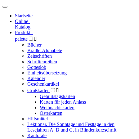
Hauptmenü
Hauptmenü
Startseite
Online-
Katalog
Produkt
–
palette

Bücher
Braille-Alphabete
Zeitschriften
Schriftenreihen
Gotteslob
Einheitsübersetzung
Kalender
Geschenkartikel
Grußkarten

Geburtstagskarten
Karten für jeden Anlass
Weihnachtskarten
Osterkarten
Hilfsmittel
Lektionar. Die Sonntage und Festtage in den
Lesejahren A, B und C, in Blindenkurzschrift.
Kantorale