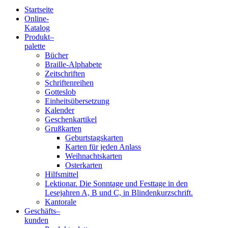
Startseite
Online-
Blindenschrift-
Katalog
Produkt
–
Verlag
palette
Bücher
und
Braille-Alphabete
Zeitschriften
-
Schriftenreihen
Gotteslob
Druckerei
Einheitsübersetzung
Kalender
gGmbH
Geschenkartikel
Grußkarten
Geburtstagskarten
Pauline
Karten für jeden Anlass
von
Weihnachtskarten
Mallinckrodt
Osterkarten
Hilfsmittel
Lektionar. Die Sonntage und Festtage in den
Lesejahren A, B und C, in Blindenkurzschrift.
Kantorale
Geschäfts­
–
kunden