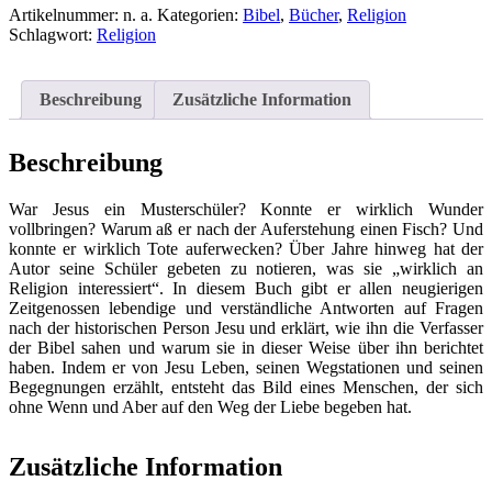
war
Artikelnummer:
n. a.
Kategorien:
Bibel
,
Bücher
,
Religion
Jesus
Schlagwort:
Religion
zwischen
Karfreitag
und
Beschreibung
Zusätzliche Information
Ostersonntag?
-
Das
Beschreibung
Leben
Jesu
War Jesus ein Musterschüler? Konnte er wirklich Wunder
für
vollbringen? Warum aß er nach der Auferstehung einen Fisch? Und
unsere
konnte er wirklich Tote auferwecken? Über Jahre hinweg hat der
Zeit
Autor seine Schüler gebeten zu notieren, was sie „wirklich an
erzählt
Religion interessiert“. In diesem Buch gibt er allen neugierigen
Menge
Zeitgenossen lebendige und verständliche Antworten auf Fragen
nach der historischen Person Jesu und erklärt, wie ihn die Verfasser
der Bibel sahen und warum sie in dieser Weise über ihn berichtet
haben. Indem er von Jesu Leben, seinen Wegstationen und seinen
Begegnungen erzählt, entsteht das Bild eines Menschen, der sich
ohne Wenn und Aber auf den Weg der Liebe begeben hat.
Zusätzliche Information