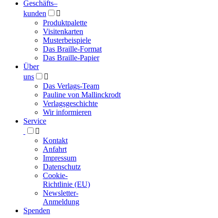
Geschäfts­
–
kunden

Produktpalette
Visitenkarten
Musterbeispiele
Das Braille-Format
Das Braille-Papier
Über
uns

Das Verlags-Team
Pauline von Mallinckrodt
Verlagsgeschichte
Wir informieren
Service

Kontakt
Anfahrt
Impressum
Datenschutz
Cookie-
Richtlinie (EU)
Newsletter-
Anmeldung
Spenden