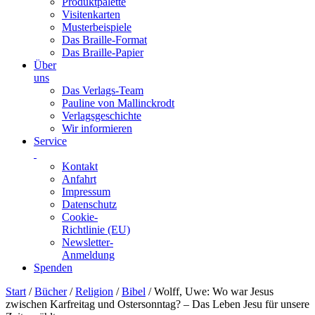
Produktpalette
Visitenkarten
Musterbeispiele
Das Braille-Format
Das Braille-Papier
Über
uns
Das Verlags-Team
Pauline von Mallinckrodt
Verlagsgeschichte
Wir informieren
Service
Kontakt
Anfahrt
Impressum
Datenschutz
Cookie-
Richtlinie (EU)
Newsletter-
Anmeldung
Spenden
Skip
Start
/
Bücher
/
Religion
/
Bibel
/ Wolff, Uwe: Wo war Jesus
to
zwischen Karfreitag und Ostersonntag? – Das Leben Jesu für unsere