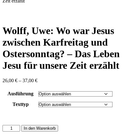
content
Zeit erzählt
Wolff, Uwe: Wo war Jesus
zwischen Karfreitag und
Ostersonntag? – Das Leben
Jesu für unsere Zeit erzählt
Preisspanne:
26,00
€
–
37,00
€
26,00 €
bis
Ausführung
37,00 €
Texttyp
Wolff,
In den Warenkorb
Uwe:
Wo