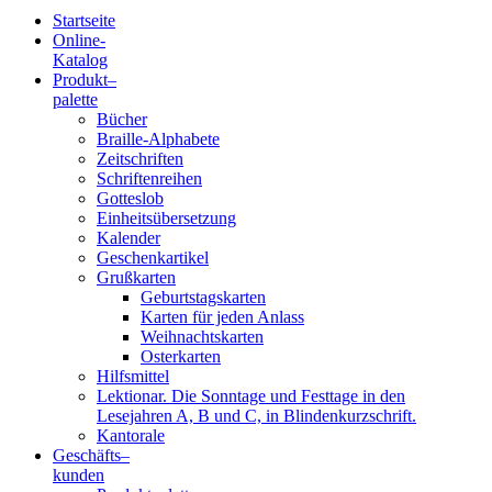
Startseite
Online-
Blindenschrift-
Katalog
Produkt
–
Verlag
palette
Bücher
und
Braille-Alphabete
Zeitschriften
-
Schriftenreihen
Gotteslob
Druckerei
Einheitsübersetzung
Kalender
gGmbH
Geschenkartikel
Grußkarten
Geburtstagskarten
Pauline
Karten für jeden Anlass
von
Weihnachtskarten
Mallinckrodt
Osterkarten
Hilfsmittel
Lektionar. Die Sonntage und Festtage in den
Lesejahren A, B und C, in Blindenkurzschrift.
Kantorale
Geschäfts­
–
kunden