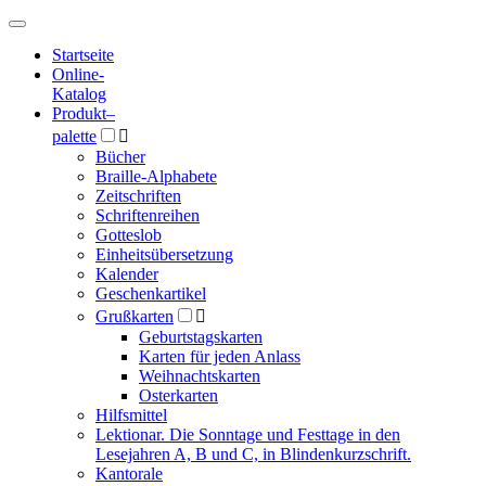
Hauptmenü
Hauptmenü
Startseite
Online-
Katalog
Produkt
–
palette

Bücher
Braille-Alphabete
Zeitschriften
Schriftenreihen
Gotteslob
Einheitsübersetzung
Kalender
Geschenkartikel
Grußkarten

Geburtstagskarten
Karten für jeden Anlass
Weihnachtskarten
Osterkarten
Hilfsmittel
Lektionar. Die Sonntage und Festtage in den
Lesejahren A, B und C, in Blindenkurzschrift.
Kantorale