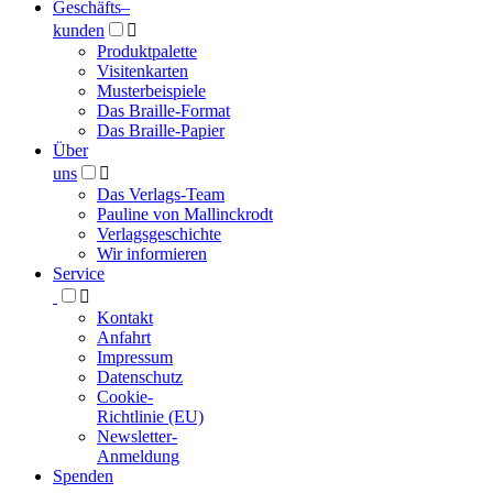
Geschäfts­
–
kunden

Produktpalette
Visitenkarten
Musterbeispiele
Das Braille-Format
Das Braille-Papier
Über
uns

Das Verlags-Team
Pauline von Mallinckrodt
Verlagsgeschichte
Wir informieren
Service

Kontakt
Anfahrt
Impressum
Datenschutz
Cookie-
Richtlinie (EU)
Newsletter-
Anmeldung
Spenden