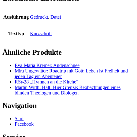
Rückenschule
-
Aktiv
gegen
Ausführung
Gedruckt
,
Datei
Verspannung
und
Schmerz
Texttyp
Kurzschrift
Menge
Ähnliche Produkte
Eva-Maria Kremer: Andenschnee
Mira Ungewitter: Roadtrip mit Gott: Leben ist Freiheit und
jeden Tag ein Abenteuer
RSr-28 „Hymnen an die Kirche“
Martin Wirth: Halt! Hier Grenze: Beobachtungen eines
blinden Theologen und Biologen
Navigation
Start
Facebook