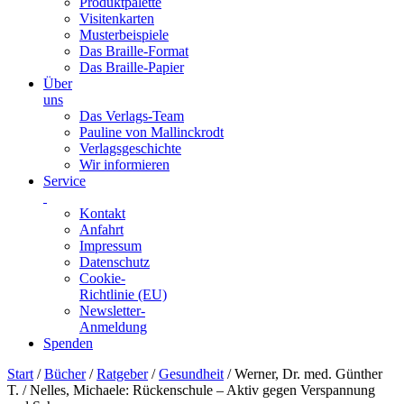
Produktpalette
Visitenkarten
Musterbeispiele
Das Braille-Format
Das Braille-Papier
Über
uns
Das Verlags-Team
Pauline von Mallinckrodt
Verlagsgeschichte
Wir informieren
Service
Kontakt
Anfahrt
Impressum
Datenschutz
Cookie-
Richtlinie (EU)
Newsletter-
Anmeldung
Spenden
Skip
Start
/
Bücher
/
Ratgeber
/
Gesundheit
/ Werner, Dr. med. Günther
to
T. / Nelles, Michaele: Rückenschule – Aktiv gegen Verspannung