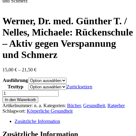
content
und Schmerz
Werner, Dr. med. Günther T. /
Nelles, Michaele: Rückenschule
– Aktiv gegen Verspannung
und Schmerz
Preisspanne:
15,00
€
–
21,50
€
15,00 €
Ausführung
bis
21,50 €
Texttyp
Zurücksetzen
Werner,
Dr.
In den Warenkorb
med.
Artikelnummer:
n. a.
Kategorien:
Bücher
,
Gesundheit
,
Ratgeber
Günther
Schlagwort:
Körperliche Gesundheit
T.
/
Zusätzliche Information
Nelles,
Michaele:
Zusätzliche Information