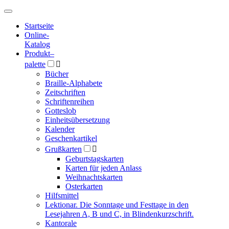
Hauptmenü
Hauptmenü
Startseite
Online-
Katalog
Produkt
–
palette

Bücher
Braille-Alphabete
Zeitschriften
Schriftenreihen
Gotteslob
Einheitsübersetzung
Kalender
Geschenkartikel
Grußkarten

Geburtstagskarten
Karten für jeden Anlass
Weihnachtskarten
Osterkarten
Hilfsmittel
Lektionar. Die Sonntage und Festtage in den
Lesejahren A, B und C, in Blindenkurzschrift.
Kantorale