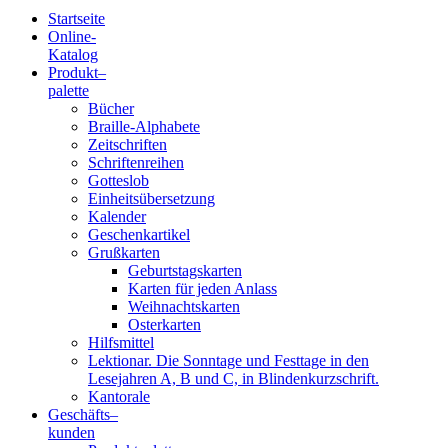
Startseite
Online-
Blindenschrift-
Katalog
Produkt
–
Verlag
palette
Bücher
und
Braille-Alphabete
Zeitschriften
-
Schriftenreihen
Gotteslob
Druckerei
Einheitsübersetzung
Kalender
gGmbH
Geschenkartikel
Grußkarten
Geburtstagskarten
Pauline
Karten für jeden Anlass
von
Weihnachtskarten
Mallinckrodt
Osterkarten
Hilfsmittel
Lektionar. Die Sonntage und Festtage in den
Lesejahren A, B und C, in Blindenkurzschrift.
Kantorale
Geschäfts­
–
kunden