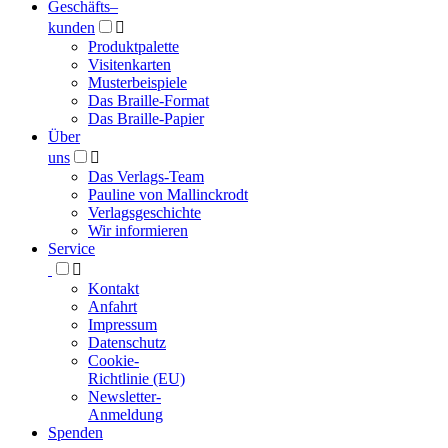
Geschäfts­
–
kunden

Produktpalette
Visitenkarten
Musterbeispiele
Das Braille-Format
Das Braille-Papier
Über
uns

Das Verlags-Team
Pauline von Mallinckrodt
Verlagsgeschichte
Wir informieren
Service

Kontakt
Anfahrt
Impressum
Datenschutz
Cookie-
Richtlinie (EU)
Newsletter-
Anmeldung
Spenden