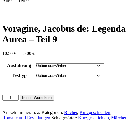
content
Aurea – Teil 9
Voragine, Jacobus de: Legenda
Aurea – Teil 9
Preisspanne:
10,50
€
–
15,00
€
10,50 €
bis
Ausführung
15,00 €
Texttyp
Voragine,
In den Warenkorb
Jacobus
de:
Legenda
Artikelnummer:
n. a.
Kategorien:
Bücher
,
Kurzgeschichten
,
Aurea
Romane und Erzählungen
Schlagwörter:
Kurzgeschichten
,
Märchen
-
Teil