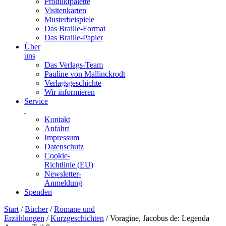
Produktpalette
Visitenkarten
Musterbeispiele
Das Braille-Format
Das Braille-Papier
Über
uns
Das Verlags-Team
Pauline von Mallinckrodt
Verlagsgeschichte
Wir informieren
Service
Kontakt
Anfahrt
Impressum
Datenschutz
Cookie-
Richtlinie (EU)
Newsletter-
Anmeldung
Spenden
Skip
Start
/
Bücher
/
Romane und
to
Erzählungen
/
Kurzgeschichten
/ Voragine, Jacobus de: Legenda