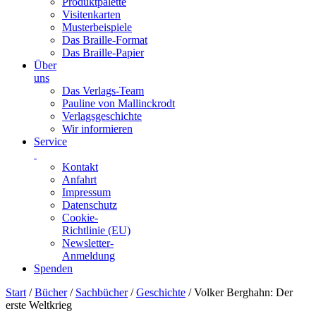
Produktpalette
Visitenkarten
Musterbeispiele
Das Braille-Format
Das Braille-Papier
Über
uns
Das Verlags-Team
Pauline von Mallinckrodt
Verlagsgeschichte
Wir informieren
Service
Kontakt
Anfahrt
Impressum
Datenschutz
Cookie-
Richtlinie (EU)
Newsletter-
Anmeldung
Spenden
Skip
Start
/
Bücher
/
Sachbücher
/
Geschichte
/ Volker Berghahn: Der
to
erste Weltkrieg