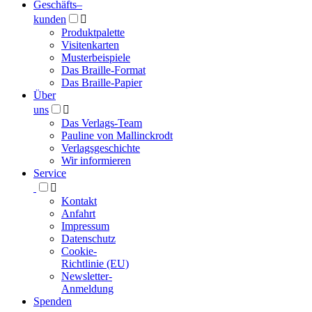
Geschäfts­
–
kunden

Produktpalette
Visitenkarten
Musterbeispiele
Das Braille-Format
Das Braille-Papier
Über
uns

Das Verlags-Team
Pauline von Mallinckrodt
Verlagsgeschichte
Wir informieren
Service

Kontakt
Anfahrt
Impressum
Datenschutz
Cookie-
Richtlinie (EU)
Newsletter-
Anmeldung
Spenden