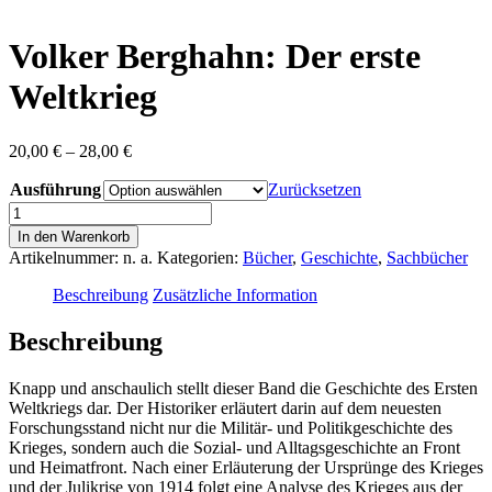
content
Volker Berghahn: Der erste
Weltkrieg
Preisspanne:
20,00
€
–
28,00
€
20,00 €
Ausführung
bis
Zurücksetzen
28,00 €
Volker
Berghahn:
In den Warenkorb
Der
Artikelnummer:
n. a.
Kategorien:
Bücher
,
Geschichte
,
Sachbücher
erste
Weltkrieg
Beschreibung
Zusätzliche Information
Menge
Beschreibung
Knapp und anschaulich stellt dieser Band die Geschichte des Ersten
Weltkriegs dar. Der Historiker erläutert darin auf dem neuesten
Forschungsstand nicht nur die Militär- und Politikgeschichte des
Krieges, sondern auch die Sozial- und Alltagsgeschichte an Front
und Heimatfront. Nach einer Erläuterung der Ursprünge des Krieges
und der Julikrise von 1914 folgt eine Analyse des Krieges aus der