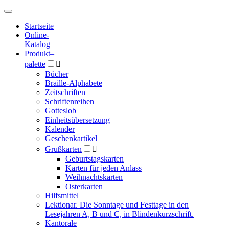
Hauptmenü
Hauptmenü
Startseite
Online-
Katalog
Produkt
–
palette

Bücher
Braille-Alphabete
Zeitschriften
Schriftenreihen
Gotteslob
Einheitsübersetzung
Kalender
Geschenkartikel
Grußkarten

Geburtstagskarten
Karten für jeden Anlass
Weihnachtskarten
Osterkarten
Hilfsmittel
Lektionar. Die Sonntage und Festtage in den
Lesejahren A, B und C, in Blindenkurzschrift.
Kantorale