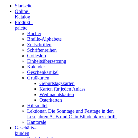
Startseite
Online-
Blindenschrift-
Katalog
Produkt
–
Verlag
palette
Bücher
und
Braille-Alphabete
Zeitschriften
-
Schriftenreihen
Gotteslob
Druckerei
Einheitsübersetzung
Kalender
gGmbH
Geschenkartikel
Grußkarten
Geburtstagskarten
Pauline
Karten für jeden Anlass
von
Weihnachtskarten
Mallinckrodt
Osterkarten
Hilfsmittel
Lektionar. Die Sonntage und Festtage in den
Lesejahren A, B und C, in Blindenkurzschrift.
Kantorale
Geschäfts­
–
kunden