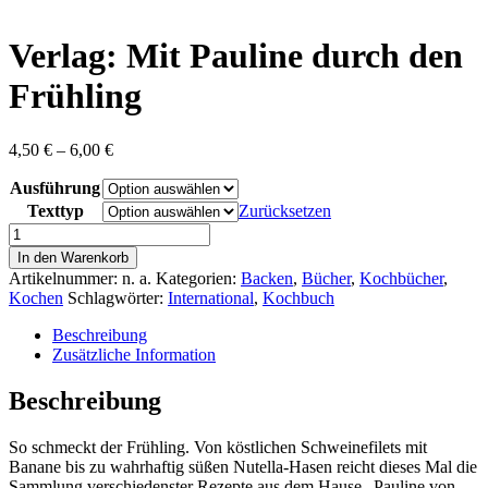
content
Verlag: Mit Pauline durch den
Frühling
Preisspanne:
4,50
€
–
6,00
€
4,50 €
Ausführung
bis
6,00 €
Texttyp
Zurücksetzen
Verlag:
Mit
In den Warenkorb
Pauline
Artikelnummer:
n. a.
Kategorien:
Backen
,
Bücher
,
Kochbücher
,
durch
Kochen
Schlagwörter:
International
,
Kochbuch
den
Frühling
Beschreibung
Menge
Zusätzliche Information
Beschreibung
So schmeckt der Frühling. Von köstlichen Schweinefilets mit
Banane bis zu wahrhaftig süßen Nutella-Hasen reicht dieses Mal die
Sammlung verschiedenster Rezepte aus dem Hause „Pauline von