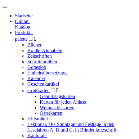
Hauptmenü
Hauptmenü
Startseite
Online-
Katalog
Produkt
–
palette

Bücher
Braille-Alphabete
Zeitschriften
Schriftenreihen
Gotteslob
Einheitsübersetzung
Kalender
Geschenkartikel
Grußkarten

Geburtstagskarten
Karten für jeden Anlass
Weihnachtskarten
Osterkarten
Hilfsmittel
Lektionar. Die Sonntage und Festtage in den
Lesejahren A, B und C, in Blindenkurzschrift.
Kantorale