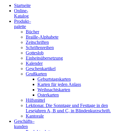
Startseite
Online-
Blindenschrift-
Katalog
Produkt
–
Verlag
palette
Bücher
und
Braille-Alphabete
Zeitschriften
-
Schriftenreihen
Gotteslob
Druckerei
Einheitsübersetzung
Kalender
gGmbH
Geschenkartikel
Grußkarten
Geburtstagskarten
Pauline
Karten für jeden Anlass
von
Weihnachtskarten
Mallinckrodt
Osterkarten
Hilfsmittel
Lektionar. Die Sonntage und Festtage in den
Lesejahren A, B und C, in Blindenkurzschrift.
Kantorale
Geschäfts­
–
kunden