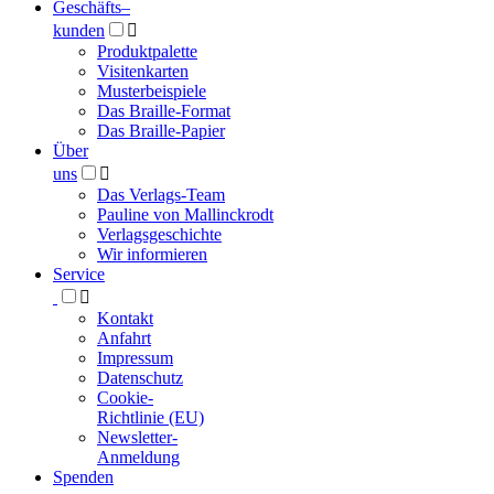
Geschäfts­
–
kunden

Produktpalette
Visitenkarten
Musterbeispiele
Das Braille-Format
Das Braille-Papier
Über
uns

Das Verlags-Team
Pauline von Mallinckrodt
Verlagsgeschichte
Wir informieren
Service

Kontakt
Anfahrt
Impressum
Datenschutz
Cookie-
Richtlinie (EU)
Newsletter-
Anmeldung
Spenden