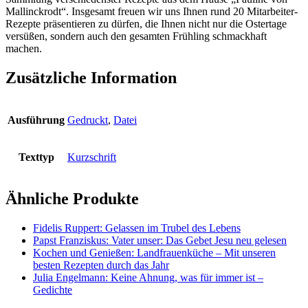
Mallinckrodt“. Insgesamt freuen wir uns Ihnen rund 20 Mitarbeiter-
Rezepte präsentieren zu dürfen, die Ihnen nicht nur die Ostertage
versüßen, sondern auch den gesamten Frühling schmackhaft
machen.
Zusätzliche Information
Ausführung
Gedruckt
,
Datei
Texttyp
Kurzschrift
Ähnliche Produkte
Fidelis Ruppert: Gelassen im Trubel des Lebens
Papst Franziskus: Vater unser: Das Gebet Jesu neu gelesen
Kochen und Genießen: Landfrauenküche – Mit unseren
besten Rezepten durch das Jahr
Julia Engelmann: Keine Ahnung, was für immer ist –
Gedichte