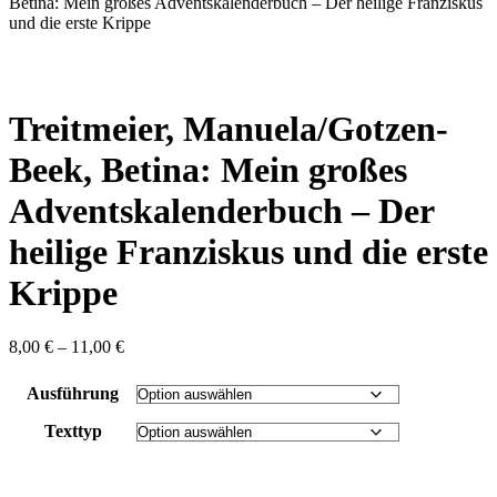
content
Betina: Mein großes Adventskalenderbuch – Der heilige Franziskus
und die erste Krippe
Treitmeier, Manuela/Gotzen-
Beek, Betina: Mein großes
Adventskalenderbuch – Der
heilige Franziskus und die erste
Krippe
Preisspanne:
8,00
€
–
11,00
€
8,00 €
bis
Ausführung
11,00 €
Texttyp