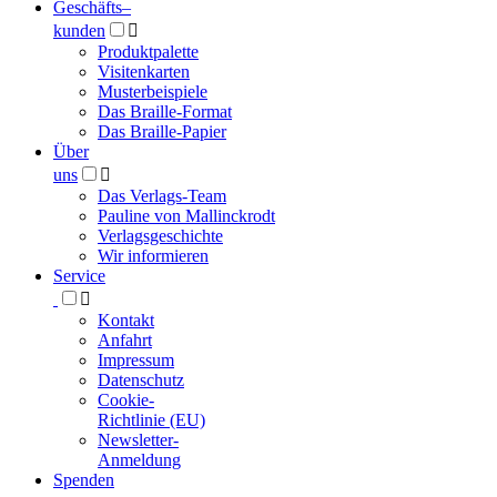
Geschäfts­
–
kunden

Produktpalette
Visitenkarten
Musterbeispiele
Das Braille-Format
Das Braille-Papier
Über
uns

Das Verlags-Team
Pauline von Mallinckrodt
Verlagsgeschichte
Wir informieren
Service

Kontakt
Anfahrt
Impressum
Datenschutz
Cookie-
Richtlinie (EU)
Newsletter-
Anmeldung
Spenden