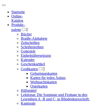
Hauptmenü
Hauptmenü
Startseite
Online-
Katalog
Produkt
–
palette

Bücher
Braille-Alphabete
Zeitschriften
Schriftenreihen
Gotteslob
Einheitsübersetzung
Kalender
Geschenkartikel
Grußkarten

Geburtstagskarten
Karten für jeden Anlass
Weihnachtskarten
Osterkarten
Hilfsmittel
Lektionar. Die Sonntage und Festtage in den
Lesejahren A, B und C, in Blindenkurzschrift.
Kantorale