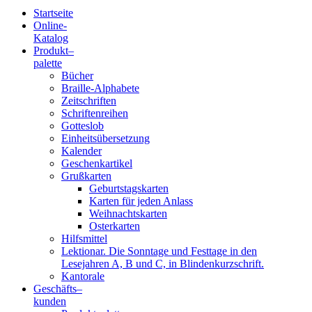
Startseite
Online-
Blindenschrift-
Katalog
Produkt
–
Verlag
palette
Bücher
und
Braille-Alphabete
Zeitschriften
-
Schriftenreihen
Gotteslob
Druckerei
Einheitsübersetzung
Kalender
gGmbH
Geschenkartikel
Grußkarten
Geburtstagskarten
Pauline
Karten für jeden Anlass
von
Weihnachtskarten
Mallinckrodt
Osterkarten
Hilfsmittel
Lektionar. Die Sonntage und Festtage in den
Lesejahren A, B und C, in Blindenkurzschrift.
Kantorale
Geschäfts­
–
kunden