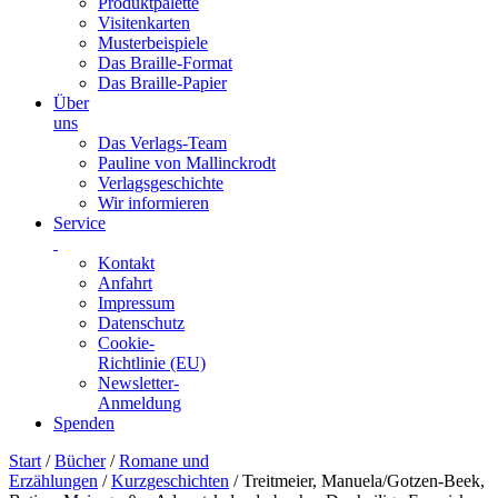
Produktpalette
Visitenkarten
Musterbeispiele
Das Braille-Format
Das Braille-Papier
Über
uns
Das Verlags-Team
Pauline von Mallinckrodt
Verlagsgeschichte
Wir informieren
Service
Kontakt
Anfahrt
Impressum
Datenschutz
Cookie-
Richtlinie (EU)
Newsletter-
Anmeldung
Spenden
Skip
Start
/
Bücher
/
Romane und
to
Erzählungen
/
Kurzgeschichten
/ Treitmeier, Manuela/Gotzen-Beek,