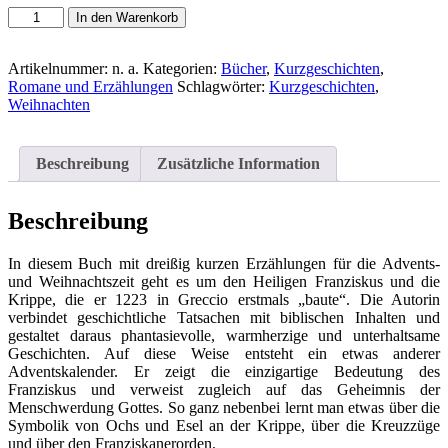
Treitmeier,
In den Warenkorb
Manuela/Gotzen-
Beek,
Betina:
Artikelnummer:
n. a.
Kategorien:
Bücher
,
Kurzgeschichten
,
Mein
Romane und Erzählungen
Schlagwörter:
Kurzgeschichten
,
großes
Weihnachten
Adventskalenderbuch
-
Der
Beschreibung
Zusätzliche Information
heilige
Franziskus
und
Beschreibung
die
erste
In diesem Buch mit dreißig kurzen Erzählungen für die Advents-
Krippe
und Weihnachtszeit geht es um den Heiligen Franziskus und die
Menge
Krippe, die er 1223 in Greccio erstmals „baute“. Die Autorin
verbindet geschichtliche Tatsachen mit biblischen Inhalten und
gestaltet daraus phantasievolle, warmherzige und unterhaltsame
Geschichten. Auf diese Weise entsteht ein etwas anderer
Adventskalender. Er zeigt die einzigartige Bedeutung des
Franziskus und verweist zugleich auf das Geheimnis der
Menschwerdung Gottes. So ganz nebenbei lernt man etwas über die
Symbolik von Ochs und Esel an der Krippe, über die Kreuzzüge
und über den Franziskanerorden.