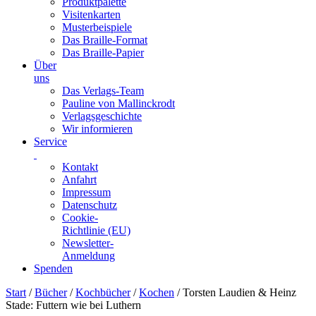
Produktpalette
Visitenkarten
Musterbeispiele
Das Braille-Format
Das Braille-Papier
Über
uns
Das Verlags-Team
Pauline von Mallinckrodt
Verlagsgeschichte
Wir informieren
Service
Kontakt
Anfahrt
Impressum
Datenschutz
Cookie-
Richtlinie (EU)
Newsletter-
Anmeldung
Spenden
Skip
Start
/
Bücher
/
Kochbücher
/
Kochen
/ Torsten Laudien & Heinz
to
Stade: Futtern wie bei Luthern