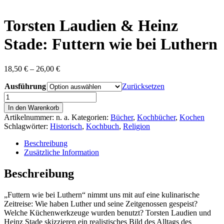
content
Torsten Laudien & Heinz
Stade: Futtern wie bei Luthern
Preisspanne:
18,50
€
–
26,00
€
18,50 €
Ausführung
bis
Zurücksetzen
26,00 €
Torsten
Laudien
In den Warenkorb
&
Artikelnummer:
n. a.
Kategorien:
Bücher
,
Kochbücher
,
Kochen
Heinz
Schlagwörter:
Historisch
,
Kochbuch
,
Religion
Stade:
Futtern
Beschreibung
wie
Zusätzliche Information
bei
Luthern
Beschreibung
Menge
„Futtern wie bei Luthern“ nimmt uns mit auf eine kulinarische
Zeitreise: Wie haben Luther und seine Zeitgenossen gespeist?
Welche Küchenwerkzeuge wurden benutzt? Torsten Laudien und
Heinz Stade skizzieren ein realistisches Bild des Alltags des