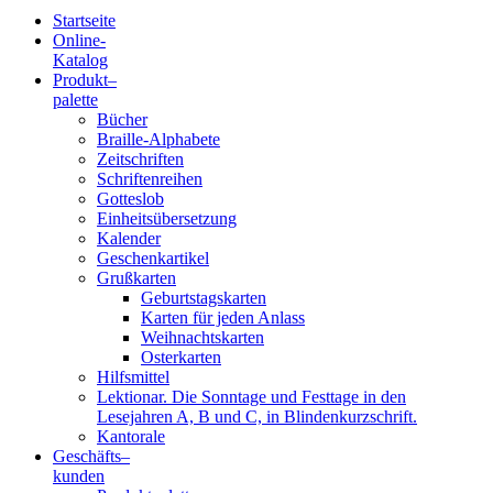
Startseite
Online-
Blindenschrift-
Katalog
Produkt
–
Verlag
palette
Bücher
und
Braille-Alphabete
Zeitschriften
-
Schriftenreihen
Gotteslob
Druckerei
Einheitsübersetzung
Kalender
gGmbH
Geschenkartikel
Grußkarten
Geburtstagskarten
Pauline
Karten für jeden Anlass
von
Weihnachtskarten
Mallinckrodt
Osterkarten
Hilfsmittel
Lektionar. Die Sonntage und Festtage in den
Lesejahren A, B und C, in Blindenkurzschrift.
Kantorale
Geschäfts­
–
kunden