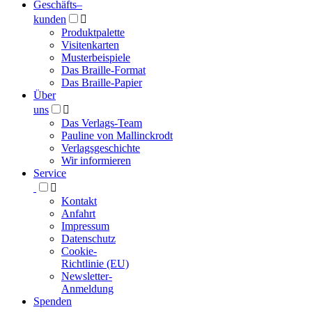
Geschäfts­
–
kunden

Produktpalette
Visitenkarten
Musterbeispiele
Das Braille-Format
Das Braille-Papier
Über
uns

Das Verlags-Team
Pauline von Mallinckrodt
Verlagsgeschichte
Wir informieren
Service

Kontakt
Anfahrt
Impressum
Datenschutz
Cookie-
Richtlinie (EU)
Newsletter-
Anmeldung
Spenden