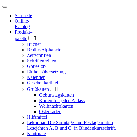
Hauptmenü
Hauptmenü
Startseite
Online-
Katalog
Produkt
–
palette

Bücher
Braille-Alphabete
Zeitschriften
Schriftenreihen
Gotteslob
Einheitsübersetzung
Kalender
Geschenkartikel
Grußkarten

Geburtstagskarten
Karten für jeden Anlass
Weihnachtskarten
Osterkarten
Hilfsmittel
Lektionar. Die Sonntage und Festtage in den
Lesejahren A, B und C, in Blindenkurzschrift.
Kantorale